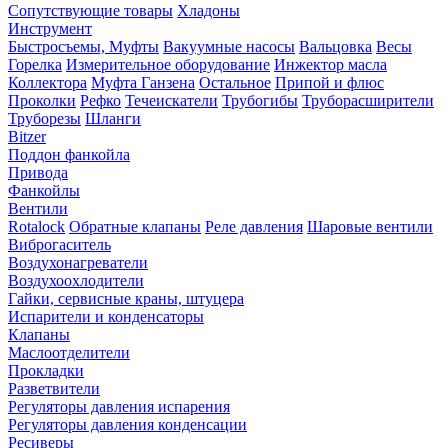
Сопутствующие товары
Хладоны
Инструмент
Быстросъемы, Муфты
Вакуумные насосы
Вальцовка
Весы
Горелка
Измерительное оборудование
Инжектор масла
Коллектора
Муфта Ганзена
Остальное
Припой и флюс
Проколки
Рефко
Течеискатели
Трубогибы
Труборасширители
Труборезы
Шланги
Bitzer
Поддон фанкойла
Привода
Фанкойлы
Вентили
Rotalock
Обратные клапаны
Реле давления
Шаровые вентили
Виброгаситель
Воздухонагреватели
Воздухоохлодители
Гайки, сервисные краны, штуцера
Испарители и конденсаторы
Клапаны
Маслоотделители
Прокладки
Разветвители
Регуляторы давления испарения
Регуляторы давления конденсации
Ресиверы