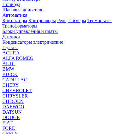
Привода
Шаговые двигатели
Автоматика
Контакторы
Контроллеры
Реле
Таймеры
Термостаты
Трансформаторы
Блоки управления и платы
Датчики
Конденсаторы электрические
Пульты
ACURA
ALFA ROMEO
AUDI
BMW
BUICK
CADILLAC
CHERY
CHEVROLET
CHRYSLER
CITROEN
DAEWOO
DATSUN
DODGE
FIAT
FORD
GEELY