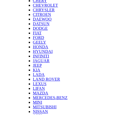
CHERY
CHEVROLET
CHRYSLER
CITROEN
DAEWOO
DATSUN
DODGE
FIAT
FORD
GEELY
HONDA
HYUNDAI
INFINITI
JAGUAR
JEEP
KIA
LADA
LAND ROVER
LEXUS
LIFAN
MAZDA
MERCEDES-BENZ
MINI
MITSUBISHI
NISSAN