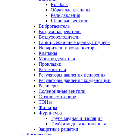
Rotalock
Обратные клапаны
Реле давления
Шаровые вентили
Виброгаситель
Воздухонагреватели
Воздухоохлодители
Гайки, сервисные краны, штуцера
Испарители и конденсаторы
Клапаны
Маслоотделители
Прокладки
Разветвители
Регуляторы давления испарения
Регуляторы давления конденсации
Ресиверы
Соленоидные вентили
Стекло смотровое
ТЭНы
Фильтры
Фурнитура
Труба медная и изоляция
Трубка медная капилярная
Защитные решетки
Компрессоры