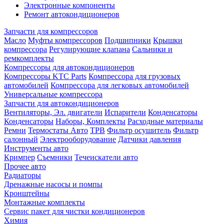
Электронные компоненты
Ремонт автокондиционеров
Запчасти для компрессоров
Масло
Муфты компрессоров
Подшипники
Крышки
компрессора
Регулирующие клапана
Сальники и
ремкомплекты
Компрессоры для автокондиционеров
Компрессоры KTC Parts
Компрессора для грузовых
автомобилей
Компрессора для легковых автомобилей
Универсальные компрессора
Запчасти для автокондиционеров
Вентиляторы, Эл. двигатели
Испарители
Конденсаторы
Конденсаторы
Наборы, Комплекты
Расходные материалы
Ремни
Термостаты Авто
ТРВ
Фильтр осушитель
Фильтр
салонный
Электрооборудование
Датчики давления
Инструменты авто
Кримпер
Съемники
Течеискатели авто
Прочее авто
Радиаторы
Дренажные насосы и помпы
Кронштейны
Монтажные комплекты
Сервис пакет для чистки кондиционеров
Химия