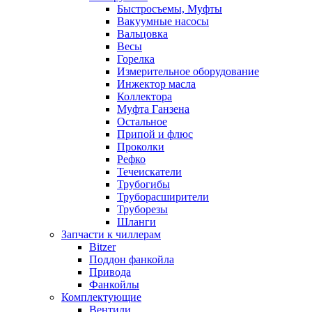
Быстросъемы, Муфты
Вакуумные насосы
Вальцовка
Весы
Горелка
Измерительное оборудование
Инжектор масла
Коллектора
Муфта Ганзена
Остальное
Припой и флюс
Проколки
Рефко
Течеискатели
Трубогибы
Труборасширители
Труборезы
Шланги
Запчасти к чиллерам
Bitzer
Поддон фанкойла
Привода
Фанкойлы
Комплектующие
Вентили