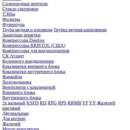
Соленоидные вентили
Стекло смотровое
ТЭНы
Фильтры
Фурнитура
Труба медная и изоляция
Трубка медная капилярная
Защитные решетки
Компрессора Danfoss
Компрессоры BRISTOL (США)
Компрессоры для кондиционеров
СК Атлант
Колонного кондиционера
Крыльчатки внешнего блока
Крыльчатки внутреннего блока
Фанкойла
Холодильника
Вентилятор с крыльчаткой
Внешнего блока
Внутреннего блока
2х вальный
KSFD
RD
RPG
RPS
RRMB
YF
YY
Жалюзей
шаговый
Двухвальные
Для витрин
Жалюзей
Мотор венилятора