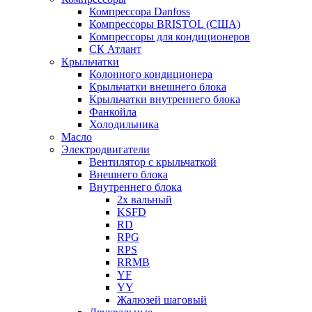
Компрессора Danfoss
Компрессоры BRISTOL (США)
Компрессоры для кондиционеров
СК Атлант
Крыльчатки
Колонного кондиционера
Крыльчатки внешнего блока
Крыльчатки внутреннего блока
Фанкойла
Холодильника
Масло
Электродвигатели
Вентилятор с крыльчаткой
Внешнего блока
Внутреннего блока
2х вальный
KSFD
RD
RPG
RPS
RRMB
YF
YY
Жалюзей шаговый