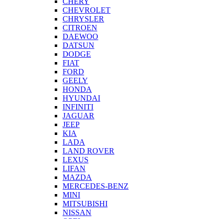
CHERY
CHEVROLET
CHRYSLER
CITROEN
DAEWOO
DATSUN
DODGE
FIAT
FORD
GEELY
HONDA
HYUNDAI
INFINITI
JAGUAR
JEEP
KIA
LADA
LAND ROVER
LEXUS
LIFAN
MAZDA
MERCEDES-BENZ
MINI
MITSUBISHI
NISSAN