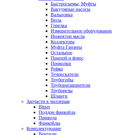
Быстросъемы, Муфты
Вакуумные насосы
Вальцовка
Весы
Горелка
Измерительное оборудование
Инжектор масла
Коллектора
Муфта Ганзена
Остальное
Припой и флюс
Проколки
Рефко
Течеискатели
Трубогибы
Труборасширители
Труборезы
Шланги
Запчасти к чиллерам
Bitzer
Поддон фанкойла
Привода
Фанкойлы
Комплектующие
Вентили