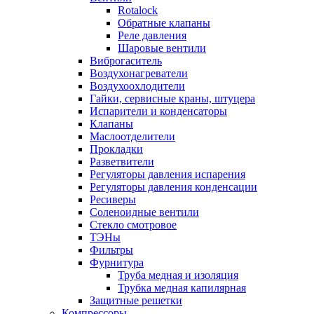
Rotalock
Обратные клапаны
Реле давления
Шаровые вентили
Виброгаситель
Воздухонагреватели
Воздухоохлодители
Гайки, сервисные краны, штуцера
Испарители и конденсаторы
Клапаны
Маслоотделители
Прокладки
Разветвители
Регуляторы давления испарения
Регуляторы давления конденсации
Ресиверы
Соленоидные вентили
Стекло смотровое
ТЭНы
Фильтры
Фурнитура
Труба медная и изоляция
Трубка медная капилярная
Защитные решетки
Компрессоры