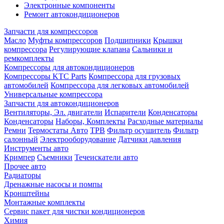
Электронные компоненты
Ремонт автокондиционеров
Запчасти для компрессоров
Масло
Муфты компрессоров
Подшипники
Крышки
компрессора
Регулирующие клапана
Сальники и
ремкомплекты
Компрессоры для автокондиционеров
Компрессоры KTC Parts
Компрессора для грузовых
автомобилей
Компрессора для легковых автомобилей
Универсальные компрессора
Запчасти для автокондиционеров
Вентиляторы, Эл. двигатели
Испарители
Конденсаторы
Конденсаторы
Наборы, Комплекты
Расходные материалы
Ремни
Термостаты Авто
ТРВ
Фильтр осушитель
Фильтр
салонный
Электрооборудование
Датчики давления
Инструменты авто
Кримпер
Съемники
Течеискатели авто
Прочее авто
Радиаторы
Дренажные насосы и помпы
Кронштейны
Монтажные комплекты
Сервис пакет для чистки кондиционеров
Химия