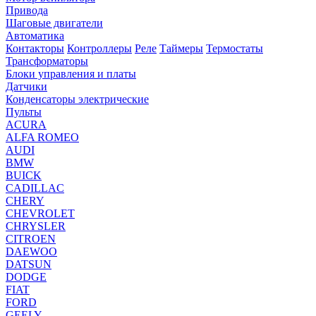
Привода
Шаговые двигатели
Автоматика
Контакторы
Контроллеры
Реле
Таймеры
Термостаты
Трансформаторы
Блоки управления и платы
Датчики
Конденсаторы электрические
Пульты
ACURA
ALFA ROMEO
AUDI
BMW
BUICK
CADILLAC
CHERY
CHEVROLET
CHRYSLER
CITROEN
DAEWOO
DATSUN
DODGE
FIAT
FORD
GEELY