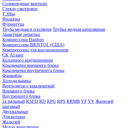
Соленоидные вентили
Стекло смотровое
ТЭНы
Фильтры
Фурнитура
Труба медная и изоляция
Трубка медная капилярная
Защитные решетки
Компрессора Danfoss
Компрессоры BRISTOL (США)
Компрессоры для кондиционеров
СК Атлант
Колонного кондиционера
Крыльчатки внешнего блока
Крыльчатки внутреннего блока
Фанкойла
Холодильника
Вентилятор с крыльчаткой
Внешнего блока
Внутреннего блока
2х вальный
KSFD
RD
RPG
RPS
RRMB
YF
YY
Жалюзей
шаговый
Двухвальные
Для витрин
Жалюзей
Мотор венилятора