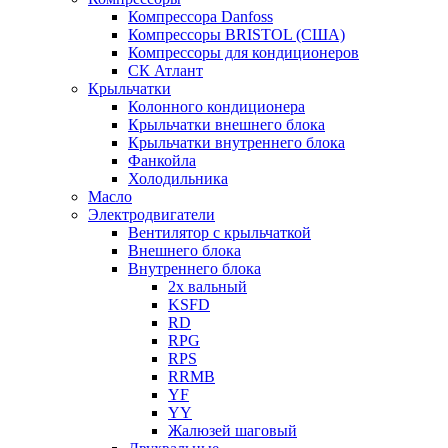
Компрессора Danfoss
Компрессоры BRISTOL (США)
Компрессоры для кондиционеров
СК Атлант
Крыльчатки
Колонного кондиционера
Крыльчатки внешнего блока
Крыльчатки внутреннего блока
Фанкойла
Холодильника
Масло
Электродвигатели
Вентилятор с крыльчаткой
Внешнего блока
Внутреннего блока
2х вальный
KSFD
RD
RPG
RPS
RRMB
YF
YY
Жалюзей шаговый