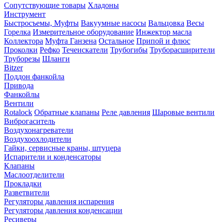
Сопутствующие товары
Хладоны
Инструмент
Быстросъемы, Муфты
Вакуумные насосы
Вальцовка
Весы
Горелка
Измерительное оборудование
Инжектор масла
Коллектора
Муфта Ганзена
Остальное
Припой и флюс
Проколки
Рефко
Течеискатели
Трубогибы
Труборасширители
Труборезы
Шланги
Bitzer
Поддон фанкойла
Привода
Фанкойлы
Вентили
Rotalock
Обратные клапаны
Реле давления
Шаровые вентили
Виброгаситель
Воздухонагреватели
Воздухоохлодители
Гайки, сервисные краны, штуцера
Испарители и конденсаторы
Клапаны
Маслоотделители
Прокладки
Разветвители
Регуляторы давления испарения
Регуляторы давления конденсации
Ресиверы