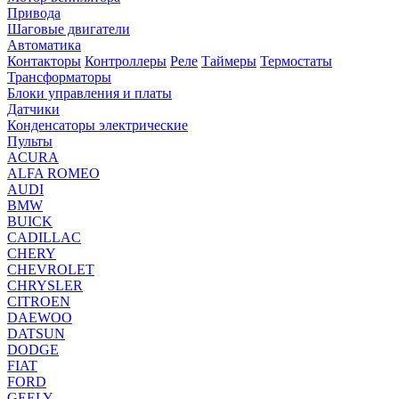
Привода
Шаговые двигатели
Автоматика
Контакторы
Контроллеры
Реле
Таймеры
Термостаты
Трансформаторы
Блоки управления и платы
Датчики
Конденсаторы электрические
Пульты
ACURA
ALFA ROMEO
AUDI
BMW
BUICK
CADILLAC
CHERY
CHEVROLET
CHRYSLER
CITROEN
DAEWOO
DATSUN
DODGE
FIAT
FORD
GEELY