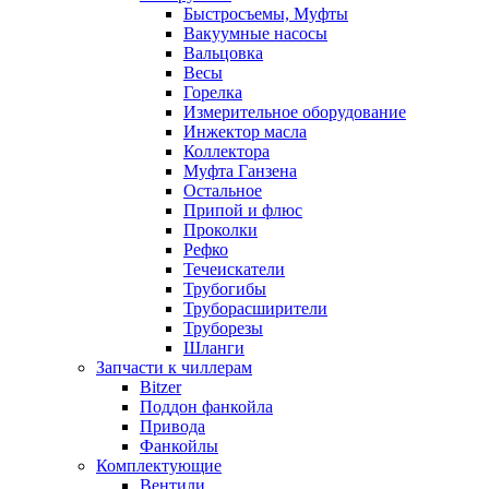
Быстросъемы, Муфты
Вакуумные насосы
Вальцовка
Весы
Горелка
Измерительное оборудование
Инжектор масла
Коллектора
Муфта Ганзена
Остальное
Припой и флюс
Проколки
Рефко
Течеискатели
Трубогибы
Труборасширители
Труборезы
Шланги
Запчасти к чиллерам
Bitzer
Поддон фанкойла
Привода
Фанкойлы
Комплектующие
Вентили