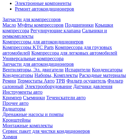
Электронные компоненты
Ремонт автокондиционеров
Запчасти для компрессоров
Масло
Муфты компрессоров
Подшипники
Крышки
компрессора
Регулирующие клапана
Сальники и
ремкомплекты
Компрессоры для автокондиционеров
Компрессоры KTC Parts
Компрессора для грузовых
автомобилей
Компрессора для легковых автомобилей
Универсальные компрессора
Запчасти для автокондиционеров
Вентиляторы, Эл. двигатели
Испарители
Конденсаторы
Конденсаторы
Наборы, Комплекты
Расходные материалы
Ремни
Термостаты Авто
ТРВ
Фильтр осушитель
Фильтр
салонный
Электрооборудование
Датчики давления
Инструменты авто
Кримпер
Съемники
Течеискатели авто
Прочее авто
Радиаторы
Дренажные насосы и помпы
Кронштейны
Монтажные комплекты
Сервис пакет для чистки кондиционеров
Химия