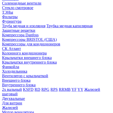
Соленоидные вентили
Стекло смотровое
ТЭНы
Фильтры
Фурнитура
Труба медная и изоляция
Трубка медная капилярная
Защитные решетки
Компрессора Danfoss
Компрессоры BRISTOL (США)
Компрессоры для кондиционеров
СК Атлант
Колонного кондиционера
Крыльчатки внешнего блока
Крыльчатки внутреннего блока
Фанкойла
Холодильника
Вентилятор с крыльчаткой
Внешнего блока
Внутреннего блока
2х вальный
KSFD
RD
RPG
RPS
RRMB
YF
YY
Жалюзей
шаговый
Двухвальные
Для витрин
Жалюзей
Мотор венилятора