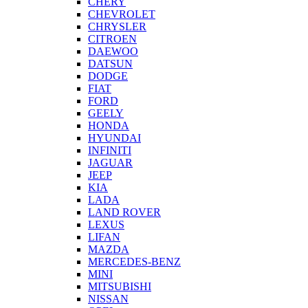
CHERY
CHEVROLET
CHRYSLER
CITROEN
DAEWOO
DATSUN
DODGE
FIAT
FORD
GEELY
HONDA
HYUNDAI
INFINITI
JAGUAR
JEEP
KIA
LADA
LAND ROVER
LEXUS
LIFAN
MAZDA
MERCEDES-BENZ
MINI
MITSUBISHI
NISSAN