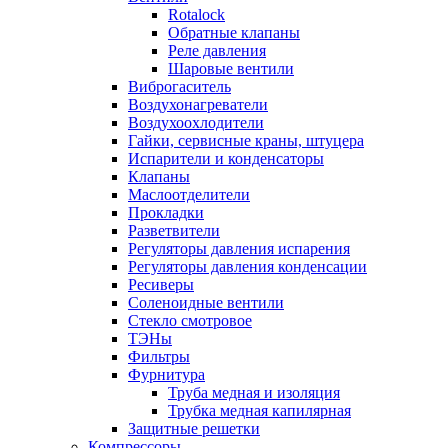
Rotalock
Обратные клапаны
Реле давления
Шаровые вентили
Виброгаситель
Воздухонагреватели
Воздухоохлодители
Гайки, сервисные краны, штуцера
Испарители и конденсаторы
Клапаны
Маслоотделители
Прокладки
Разветвители
Регуляторы давления испарения
Регуляторы давления конденсации
Ресиверы
Соленоидные вентили
Стекло смотровое
ТЭНы
Фильтры
Фурнитура
Труба медная и изоляция
Трубка медная капилярная
Защитные решетки
Компрессоры