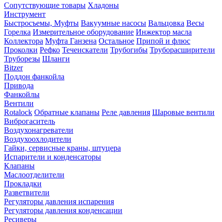
Сопутствующие товары
Хладоны
Инструмент
Быстросъемы, Муфты
Вакуумные насосы
Вальцовка
Весы
Горелка
Измерительное оборудование
Инжектор масла
Коллектора
Муфта Ганзена
Остальное
Припой и флюс
Проколки
Рефко
Течеискатели
Трубогибы
Труборасширители
Труборезы
Шланги
Bitzer
Поддон фанкойла
Привода
Фанкойлы
Вентили
Rotalock
Обратные клапаны
Реле давления
Шаровые вентили
Виброгаситель
Воздухонагреватели
Воздухоохлодители
Гайки, сервисные краны, штуцера
Испарители и конденсаторы
Клапаны
Маслоотделители
Прокладки
Разветвители
Регуляторы давления испарения
Регуляторы давления конденсации
Ресиверы