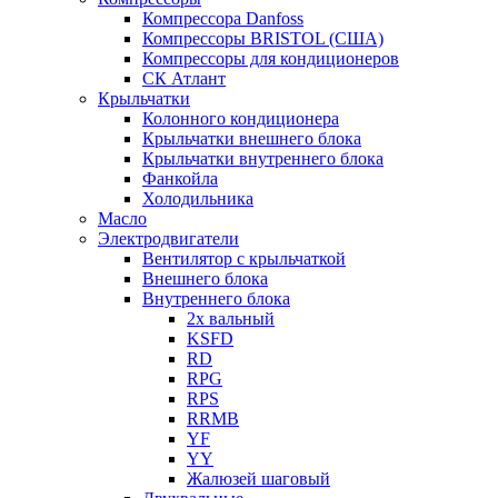
Компрессора Danfoss
Компрессоры BRISTOL (США)
Компрессоры для кондиционеров
СК Атлант
Крыльчатки
Колонного кондиционера
Крыльчатки внешнего блока
Крыльчатки внутреннего блока
Фанкойла
Холодильника
Масло
Электродвигатели
Вентилятор с крыльчаткой
Внешнего блока
Внутреннего блока
2х вальный
KSFD
RD
RPG
RPS
RRMB
YF
YY
Жалюзей шаговый