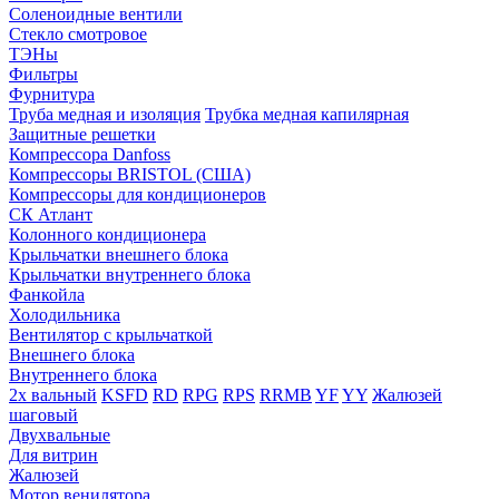
Соленоидные вентили
Стекло смотровое
ТЭНы
Фильтры
Фурнитура
Труба медная и изоляция
Трубка медная капилярная
Защитные решетки
Компрессора Danfoss
Компрессоры BRISTOL (США)
Компрессоры для кондиционеров
СК Атлант
Колонного кондиционера
Крыльчатки внешнего блока
Крыльчатки внутреннего блока
Фанкойла
Холодильника
Вентилятор с крыльчаткой
Внешнего блока
Внутреннего блока
2х вальный
KSFD
RD
RPG
RPS
RRMB
YF
YY
Жалюзей
шаговый
Двухвальные
Для витрин
Жалюзей
Мотор венилятора