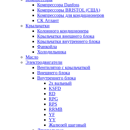
Компрессора Danfoss
Компрессоры BRISTOL (США)
Компрессоры для кондиционеров
СК Атлант
Крыльчатки
Колонного кондиционера
Крыльчатки внешнего блока
Крыльчатки внутреннего блока
Фанкойла
Холодильника
Масло
Электродвигатели
Вентилятор с крыльчаткой
Внешнего блока
Внутреннего блока
2х вальный
KSFD
RD
RPG
RPS
RRMB
YF
YY
Жалюзей шаговый