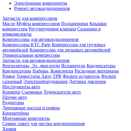
Электронные компоненты
Ремонт автокондиционеров
Запчасти для компрессоров
Масло
Муфты компрессоров
Подшипники
Крышки
компрессора
Регулирующие клапана
Сальники и
ремкомплекты
Компрессоры для автокондиционеров
Компрессоры KTC Parts
Компрессора для грузовых
автомобилей
Компрессора для легковых автомобилей
Универсальные компрессора
Запчасти для автокондиционеров
Вентиляторы, Эл. двигатели
Испарители
Конденсаторы
Конденсаторы
Наборы, Комплекты
Расходные материалы
Ремни
Термостаты Авто
ТРВ
Фильтр осушитель
Фильтр
салонный
Электрооборудование
Датчики давления
Инструменты авто
Кримпер
Съемники
Течеискатели авто
Прочее авто
Радиаторы
Дренажные насосы и помпы
Кронштейны
Монтажные комплекты
Сервис пакет для чистки кондиционеров
Химия