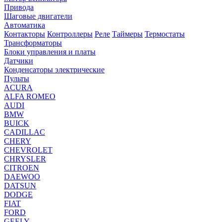
Привода
Шаговые двигатели
Автоматика
Контакторы
Контроллеры
Реле
Таймеры
Термостаты
Трансформаторы
Блоки управления и платы
Датчики
Конденсаторы электрические
Пульты
ACURA
ALFA ROMEO
AUDI
BMW
BUICK
CADILLAC
CHERY
CHEVROLET
CHRYSLER
CITROEN
DAEWOO
DATSUN
DODGE
FIAT
FORD
GEELY