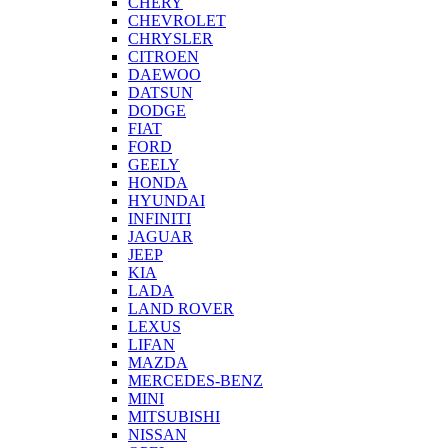
CHERY
CHEVROLET
CHRYSLER
CITROEN
DAEWOO
DATSUN
DODGE
FIAT
FORD
GEELY
HONDA
HYUNDAI
INFINITI
JAGUAR
JEEP
KIA
LADA
LAND ROVER
LEXUS
LIFAN
MAZDA
MERCEDES-BENZ
MINI
MITSUBISHI
NISSAN