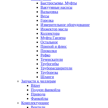
Быстросъемы, Муфты
Вакуумные насосы
Вальцовка
Весы
Горелка
Измерительное оборудование
Инжектор масла
Коллектора
Муфта Ганзена
Остальное
Припой и флюс
Проколки
Рефко
Течеискатели
Трубогибы
Труборасширители
Труборезы
Шланги
Запчасти к чиллерам
Bitzer
Поддон фанкойла
Привода
Фанкойлы
Комплектующие
Вентили