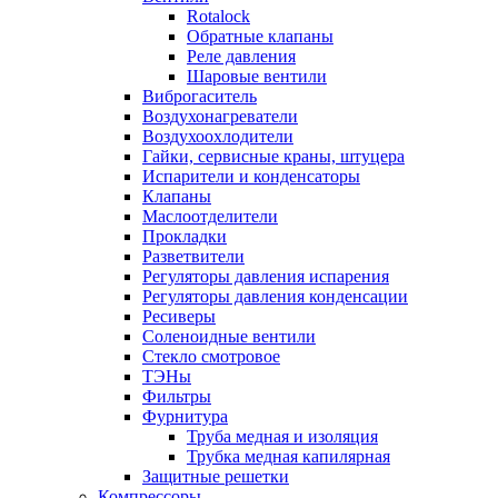
Rotalock
Обратные клапаны
Реле давления
Шаровые вентили
Виброгаситель
Воздухонагреватели
Воздухоохлодители
Гайки, сервисные краны, штуцера
Испарители и конденсаторы
Клапаны
Маслоотделители
Прокладки
Разветвители
Регуляторы давления испарения
Регуляторы давления конденсации
Ресиверы
Соленоидные вентили
Стекло смотровое
ТЭНы
Фильтры
Фурнитура
Труба медная и изоляция
Трубка медная капилярная
Защитные решетки
Компрессоры