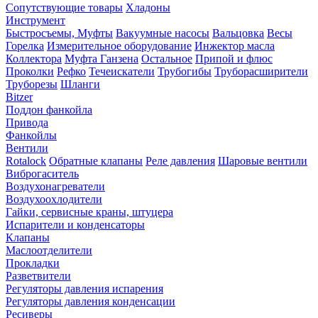
Сопутствующие товары
Хладоны
Инструмент
Быстросъемы, Муфты
Вакуумные насосы
Вальцовка
Весы
Горелка
Измерительное оборудование
Инжектор масла
Коллектора
Муфта Ганзена
Остальное
Припой и флюс
Проколки
Рефко
Течеискатели
Трубогибы
Труборасширители
Труборезы
Шланги
Bitzer
Поддон фанкойла
Привода
Фанкойлы
Вентили
Rotalock
Обратные клапаны
Реле давления
Шаровые вентили
Виброгаситель
Воздухонагреватели
Воздухоохлодители
Гайки, сервисные краны, штуцера
Испарители и конденсаторы
Клапаны
Маслоотделители
Прокладки
Разветвители
Регуляторы давления испарения
Регуляторы давления конденсации
Ресиверы