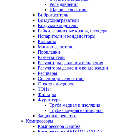
Реле давления
Шаровые вентили
Виброгаситель
Воздухонагреватели
Воздухоохлодители
Гайки, сервисные краны, штуцера
Испарители и конденсаторы
Клапаны
Маслоотделители
Прокладки
Разветвители
Регуляторы давления испарения
Регуляторы давления конденсации
Ресиверы
Соленоидные вентили
Стекло смотровое
ТЭНы
Фильтры
Фурнитура
Труба медная и изоляция
Трубка медная капилярная
Защитные решетки
Компрессоры
Компрессора Danfoss
Компрессоры BRISTOL (США)