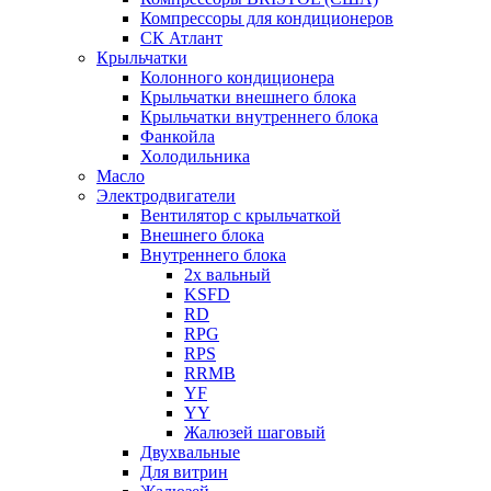
Компрессоры для кондиционеров
СК Атлант
Крыльчатки
Колонного кондиционера
Крыльчатки внешнего блока
Крыльчатки внутреннего блока
Фанкойла
Холодильника
Масло
Электродвигатели
Вентилятор с крыльчаткой
Внешнего блока
Внутреннего блока
2х вальный
KSFD
RD
RPG
RPS
RRMB
YF
YY
Жалюзей шаговый
Двухвальные
Для витрин