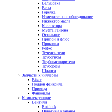
Вальцовка
Весы
Горелка
Измерительное оборудование
Инжектор масла
Коллектора
Муфта Ганзена
Остальное
Припой и флюс
Проколки
Рефко
Течеискатели
Трубогибы
Труборасширители
Труборезы
Шланги
Запчасти к чиллерам
Bitzer
Поддон фанкойла
Привода
Фанкойлы
Комплектующие
Вентили
Rotalock
Обратные клапаны