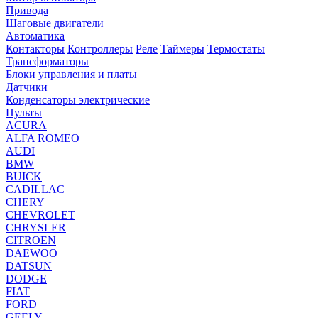
Привода
Шаговые двигатели
Автоматика
Контакторы
Контроллеры
Реле
Таймеры
Термостаты
Трансформаторы
Блоки управления и платы
Датчики
Конденсаторы электрические
Пульты
ACURA
ALFA ROMEO
AUDI
BMW
BUICK
CADILLAC
CHERY
CHEVROLET
CHRYSLER
CITROEN
DAEWOO
DATSUN
DODGE
FIAT
FORD
GEELY