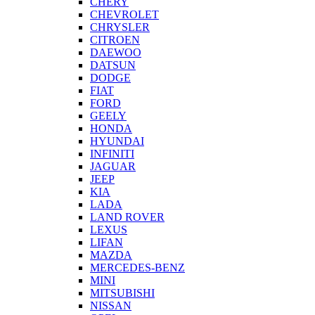
CHERY
CHEVROLET
CHRYSLER
CITROEN
DAEWOO
DATSUN
DODGE
FIAT
FORD
GEELY
HONDA
HYUNDAI
INFINITI
JAGUAR
JEEP
KIA
LADA
LAND ROVER
LEXUS
LIFAN
MAZDA
MERCEDES-BENZ
MINI
MITSUBISHI
NISSAN