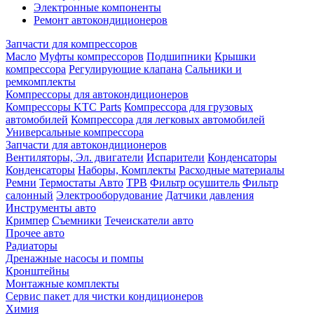
Электронные компоненты
Ремонт автокондиционеров
Запчасти для компрессоров
Масло
Муфты компрессоров
Подшипники
Крышки
компрессора
Регулирующие клапана
Сальники и
ремкомплекты
Компрессоры для автокондиционеров
Компрессоры KTC Parts
Компрессора для грузовых
автомобилей
Компрессора для легковых автомобилей
Универсальные компрессора
Запчасти для автокондиционеров
Вентиляторы, Эл. двигатели
Испарители
Конденсаторы
Конденсаторы
Наборы, Комплекты
Расходные материалы
Ремни
Термостаты Авто
ТРВ
Фильтр осушитель
Фильтр
салонный
Электрооборудование
Датчики давления
Инструменты авто
Кримпер
Съемники
Течеискатели авто
Прочее авто
Радиаторы
Дренажные насосы и помпы
Кронштейны
Монтажные комплекты
Сервис пакет для чистки кондиционеров
Химия