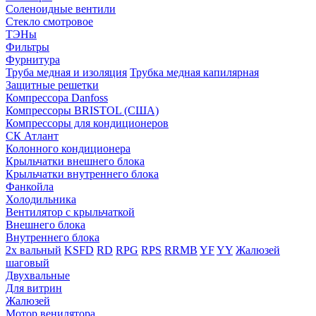
Соленоидные вентили
Стекло смотровое
ТЭНы
Фильтры
Фурнитура
Труба медная и изоляция
Трубка медная капилярная
Защитные решетки
Компрессора Danfoss
Компрессоры BRISTOL (США)
Компрессоры для кондиционеров
СК Атлант
Колонного кондиционера
Крыльчатки внешнего блока
Крыльчатки внутреннего блока
Фанкойла
Холодильника
Вентилятор с крыльчаткой
Внешнего блока
Внутреннего блока
2х вальный
KSFD
RD
RPG
RPS
RRMB
YF
YY
Жалюзей
шаговый
Двухвальные
Для витрин
Жалюзей
Мотор венилятора