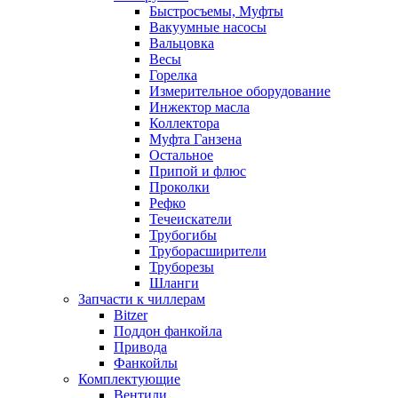
Быстросъемы, Муфты
Вакуумные насосы
Вальцовка
Весы
Горелка
Измерительное оборудование
Инжектор масла
Коллектора
Муфта Ганзена
Остальное
Припой и флюс
Проколки
Рефко
Течеискатели
Трубогибы
Труборасширители
Труборезы
Шланги
Запчасти к чиллерам
Bitzer
Поддон фанкойла
Привода
Фанкойлы
Комплектующие
Вентили