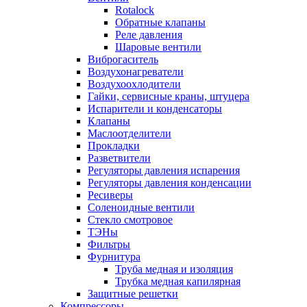
Rotalock
Обратные клапаны
Реле давления
Шаровые вентили
Виброгаситель
Воздухонагреватели
Воздухоохлодители
Гайки, сервисные краны, штуцера
Испарители и конденсаторы
Клапаны
Маслоотделители
Прокладки
Разветвители
Регуляторы давления испарения
Регуляторы давления конденсации
Ресиверы
Соленоидные вентили
Стекло смотровое
ТЭНы
Фильтры
Фурнитура
Труба медная и изоляция
Трубка медная капилярная
Защитные решетки
Компрессоры