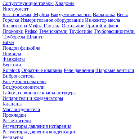
Сопутствующие товары
Хладоны
Инструмент
Быстросъемы, Муфты
Вакуумные насосы
Вальцовка
Весы
Горелка
Измерительное оборудование
Инжектор масла
Коллектора
Муфта Ганзена
Остальное
Припой и флюс
Проколки
Рефко
Течеискатели
Трубогибы
Труборасширители
Труборезы
Шланги
Bitzer
Поддон фанкойла
Привода
Фанкойлы
Вентили
Rotalock
Обратные клапаны
Реле давления
Шаровые вентили
Виброгаситель
Воздухонагреватели
Воздухоохлодители
Гайки, сервисные краны, штуцера
Испарители и конденсаторы
Клапаны
Маслоотделители
Прокладки
Разветвители
Регуляторы давления испарения
Регуляторы давления конденсации
Ресиверы