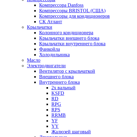
Компрессора Danfoss
Компрессоры BRISTOL (США)
Компрессоры для кондиционеров
СК Атлант
Крыльчатки
Колонного кондиционера
Крыльчатки внешнего блока
Крыльчатки внутреннего блока
Фанкойла
Холодильника
Масло
Электродвигатели
Вентилятор с крыльчаткой
Внешнего блока
Внутреннего блока
2х вальный
KSFD
RD
RPG
RPS
RRMB
YF
YY
Жалюзей шаговый