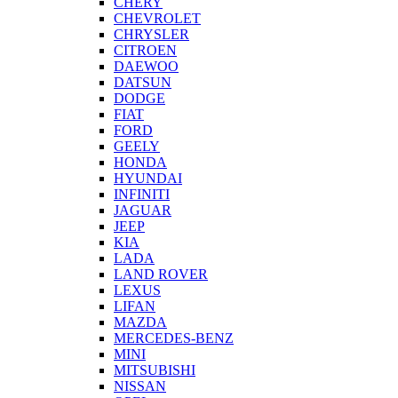
CHERY
CHEVROLET
CHRYSLER
CITROEN
DAEWOO
DATSUN
DODGE
FIAT
FORD
GEELY
HONDA
HYUNDAI
INFINITI
JAGUAR
JEEP
KIA
LADA
LAND ROVER
LEXUS
LIFAN
MAZDA
MERCEDES-BENZ
MINI
MITSUBISHI
NISSAN