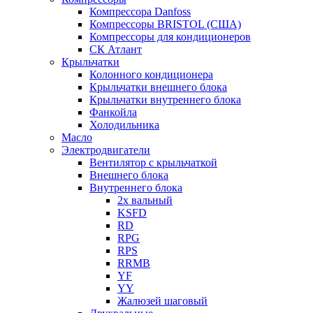
Компрессора Danfoss
Компрессоры BRISTOL (США)
Компрессоры для кондиционеров
СК Атлант
Крыльчатки
Колонного кондиционера
Крыльчатки внешнего блока
Крыльчатки внутреннего блока
Фанкойла
Холодильника
Масло
Электродвигатели
Вентилятор с крыльчаткой
Внешнего блока
Внутреннего блока
2х вальный
KSFD
RD
RPG
RPS
RRMB
YF
YY
Жалюзей шаговый