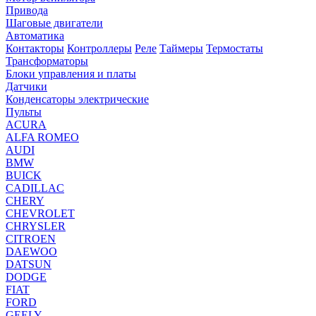
Привода
Шаговые двигатели
Автоматика
Контакторы
Контроллеры
Реле
Таймеры
Термостаты
Трансформаторы
Блоки управления и платы
Датчики
Конденсаторы электрические
Пульты
ACURA
ALFA ROMEO
AUDI
BMW
BUICK
CADILLAC
CHERY
CHEVROLET
CHRYSLER
CITROEN
DAEWOO
DATSUN
DODGE
FIAT
FORD
GEELY