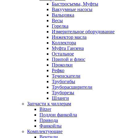
Быстросъемы, Муфты
Вакуумные насосы
Вальцовка
Весы
Горелка
Измерительное оборудование
Инжектор масла
Коллектора
Муфта Ганзена
Остальное
Припой и флюс
Проколки
Рефко
Течеискатели
Трубогибы
Труборасширители
Труборезы
Шланги
Запчасти к чиллерам
Bitzer
Поддон фанкойла
Привода
Фанкойлы
Комплектующие
Вентили