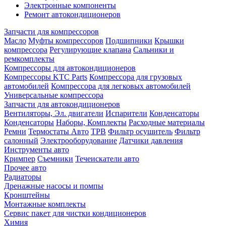
Электронные компоненты
Ремонт автокондиционеров
Запчасти для компрессоров
Масло
Муфты компрессоров
Подшипники
Крышки
компрессора
Регулирующие клапана
Сальники и
ремкомплекты
Компрессоры для автокондиционеров
Компрессоры KTC Parts
Компрессора для грузовых
автомобилей
Компрессора для легковых автомобилей
Универсальные компрессора
Запчасти для автокондиционеров
Вентиляторы, Эл. двигатели
Испарители
Конденсаторы
Конденсаторы
Наборы, Комплекты
Расходные материалы
Ремни
Термостаты Авто
ТРВ
Фильтр осушитель
Фильтр
салонный
Электрооборудование
Датчики давления
Инструменты авто
Кримпер
Съемники
Течеискатели авто
Прочее авто
Радиаторы
Дренажные насосы и помпы
Кронштейны
Монтажные комплекты
Сервис пакет для чистки кондиционеров
Химия