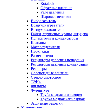
Rotalock
Обратные клапаны
Реле давления
Шаровые вентили
Виброгаситель
Воздухонагреватели
Воздухоохлодители
Гайки, сервисные краны, штуцера
Испарители и конденсаторы
Клапаны
Маслоотделители
Прокладки
Разветвители
Регуляторы давления испарения
Регуляторы давления конденсации
Ресиверы
Соленоидные вентили
Стекло смотровое
ТЭНы
Фильтры
Фурнитура
Труба медная и изоляция
Трубка медная капилярная
Защитные решетки
Компрессоры