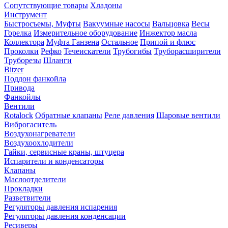
Сопутствующие товары
Хладоны
Инструмент
Быстросъемы, Муфты
Вакуумные насосы
Вальцовка
Весы
Горелка
Измерительное оборудование
Инжектор масла
Коллектора
Муфта Ганзена
Остальное
Припой и флюс
Проколки
Рефко
Течеискатели
Трубогибы
Труборасширители
Труборезы
Шланги
Bitzer
Поддон фанкойла
Привода
Фанкойлы
Вентили
Rotalock
Обратные клапаны
Реле давления
Шаровые вентили
Виброгаситель
Воздухонагреватели
Воздухоохлодители
Гайки, сервисные краны, штуцера
Испарители и конденсаторы
Клапаны
Маслоотделители
Прокладки
Разветвители
Регуляторы давления испарения
Регуляторы давления конденсации
Ресиверы