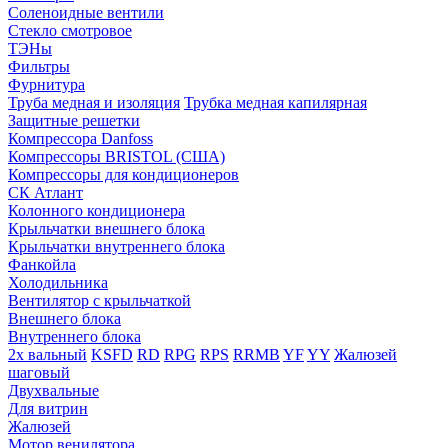
Соленоидные вентили
Стекло смотровое
ТЭНы
Фильтры
Фурнитура
Труба медная и изоляция
Трубка медная капилярная
Защитные решетки
Компрессора Danfoss
Компрессоры BRISTOL (США)
Компрессоры для кондиционеров
СК Атлант
Колонного кондиционера
Крыльчатки внешнего блока
Крыльчатки внутреннего блока
Фанкойла
Холодильника
Вентилятор с крыльчаткой
Внешнего блока
Внутреннего блока
2х вальный
KSFD
RD
RPG
RPS
RRMB
YF
YY
Жалюзей
шаговый
Двухвальные
Для витрин
Жалюзей
Мотор венилятора