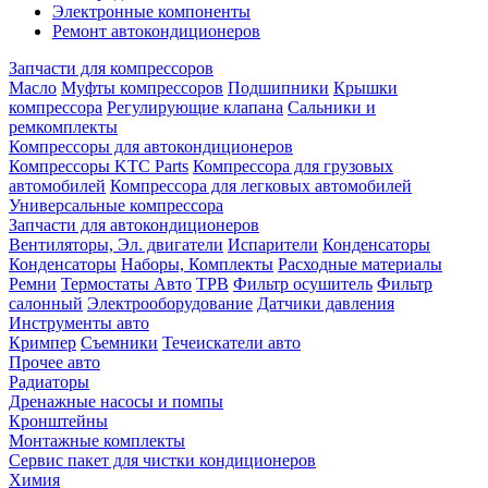
Электронные компоненты
Ремонт автокондиционеров
Запчасти для компрессоров
Масло
Муфты компрессоров
Подшипники
Крышки
компрессора
Регулирующие клапана
Сальники и
ремкомплекты
Компрессоры для автокондиционеров
Компрессоры KTC Parts
Компрессора для грузовых
автомобилей
Компрессора для легковых автомобилей
Универсальные компрессора
Запчасти для автокондиционеров
Вентиляторы, Эл. двигатели
Испарители
Конденсаторы
Конденсаторы
Наборы, Комплекты
Расходные материалы
Ремни
Термостаты Авто
ТРВ
Фильтр осушитель
Фильтр
салонный
Электрооборудование
Датчики давления
Инструменты авто
Кримпер
Съемники
Течеискатели авто
Прочее авто
Радиаторы
Дренажные насосы и помпы
Кронштейны
Монтажные комплекты
Сервис пакет для чистки кондиционеров
Химия