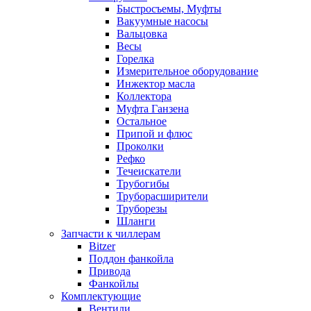
Быстросъемы, Муфты
Вакуумные насосы
Вальцовка
Весы
Горелка
Измерительное оборудование
Инжектор масла
Коллектора
Муфта Ганзена
Остальное
Припой и флюс
Проколки
Рефко
Течеискатели
Трубогибы
Труборасширители
Труборезы
Шланги
Запчасти к чиллерам
Bitzer
Поддон фанкойла
Привода
Фанкойлы
Комплектующие
Вентили