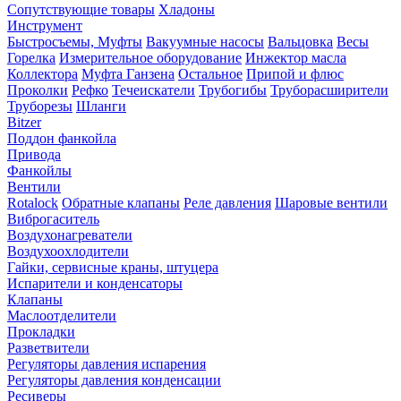
Сопутствующие товары
Хладоны
Инструмент
Быстросъемы, Муфты
Вакуумные насосы
Вальцовка
Весы
Горелка
Измерительное оборудование
Инжектор масла
Коллектора
Муфта Ганзена
Остальное
Припой и флюс
Проколки
Рефко
Течеискатели
Трубогибы
Труборасширители
Труборезы
Шланги
Bitzer
Поддон фанкойла
Привода
Фанкойлы
Вентили
Rotalock
Обратные клапаны
Реле давления
Шаровые вентили
Виброгаситель
Воздухонагреватели
Воздухоохлодители
Гайки, сервисные краны, штуцера
Испарители и конденсаторы
Клапаны
Маслоотделители
Прокладки
Разветвители
Регуляторы давления испарения
Регуляторы давления конденсации
Ресиверы