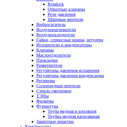
Rotalock
Обратные клапаны
Реле давления
Шаровые вентили
Виброгаситель
Воздухонагреватели
Воздухоохлодители
Гайки, сервисные краны, штуцера
Испарители и конденсаторы
Клапаны
Маслоотделители
Прокладки
Разветвители
Регуляторы давления испарения
Регуляторы давления конденсации
Ресиверы
Соленоидные вентили
Стекло смотровое
ТЭНы
Фильтры
Фурнитура
Труба медная и изоляция
Трубка медная капилярная
Защитные решетки
Компрессоры