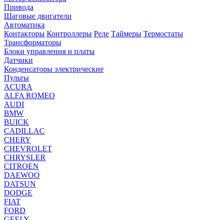
Привода
Шаговые двигатели
Автоматика
Контакторы
Контроллеры
Реле
Таймеры
Термостаты
Трансформаторы
Блоки управления и платы
Датчики
Конденсаторы электрические
Пульты
ACURA
ALFA ROMEO
AUDI
BMW
BUICK
CADILLAC
CHERY
CHEVROLET
CHRYSLER
CITROEN
DAEWOO
DATSUN
DODGE
FIAT
FORD
GEELY