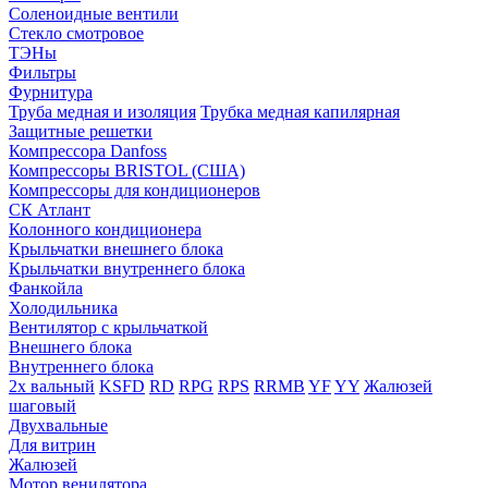
Соленоидные вентили
Стекло смотровое
ТЭНы
Фильтры
Фурнитура
Труба медная и изоляция
Трубка медная капилярная
Защитные решетки
Компрессора Danfoss
Компрессоры BRISTOL (США)
Компрессоры для кондиционеров
СК Атлант
Колонного кондиционера
Крыльчатки внешнего блока
Крыльчатки внутреннего блока
Фанкойла
Холодильника
Вентилятор с крыльчаткой
Внешнего блока
Внутреннего блока
2х вальный
KSFD
RD
RPG
RPS
RRMB
YF
YY
Жалюзей
шаговый
Двухвальные
Для витрин
Жалюзей
Мотор венилятора