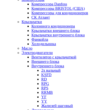
Компрессора Danfoss
Компрессоры BRISTOL (США)
Компрессоры для кондиционеров
СК Атлант
Крыльчатки
Колонного кондиционера
Крыльчатки внешнего блока
Крыльчатки внутреннего блока
Фанкойла
Холодильника
Масло
Электродвигатели
Вентилятор с крыльчаткой
Внешнего блока
Внутреннего блока
2х вальный
KSFD
RD
RPG
RPS
RRMB
YF
YY
Жалюзей шаговый