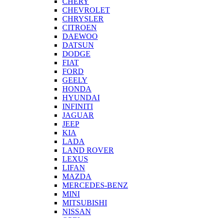
CHERY
CHEVROLET
CHRYSLER
CITROEN
DAEWOO
DATSUN
DODGE
FIAT
FORD
GEELY
HONDA
HYUNDAI
INFINITI
JAGUAR
JEEP
KIA
LADA
LAND ROVER
LEXUS
LIFAN
MAZDA
MERCEDES-BENZ
MINI
MITSUBISHI
NISSAN