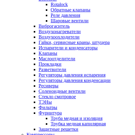
Rotalock
Обратные клапаны
Реле давления
Шаровые вентили
Виброгаситель
Воздухонагреватели
Воздухоохлодители
Гайки, сервисные краны, штуцера
Испарители и конденсаторы
Клапаны
Маслоотделители
Прокладки
Разветвители
Регуляторы давления испарения
Регуляторы давления конденсации
Ресиверы
Соленоидные вентили
Стекло смотровое
ТЭНы
Фильтры
Фурнитура
Труба медная и изоляция
Трубка медная капилярная
Защитные решетки
Компрессоры