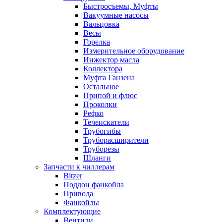
Быстросъемы, Муфты
Вакуумные насосы
Вальцовка
Весы
Горелка
Измерительное оборудование
Инжектор масла
Коллектора
Муфта Ганзена
Остальное
Припой и флюс
Проколки
Рефко
Течеискатели
Трубогибы
Труборасширители
Труборезы
Шланги
Запчасти к чиллерам
Bitzer
Поддон фанкойла
Привода
Фанкойлы
Комплектующие
Вентили