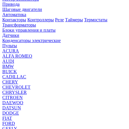
Привода
Шаговые двигатели
Автоматика
Контакторы
Контроллеры
Реле
Таймеры
Термостаты
Трансформаторы
Блоки управления и платы
Датчики
Конденсаторы электрические
Пульты
ACURA
ALFA ROMEO
AUDI
BMW
BUICK
CADILLAC
CHERY
CHEVROLET
CHRYSLER
CITROEN
DAEWOO
DATSUN
DODGE
FIAT
FORD
GEELY