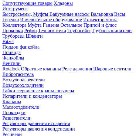
Сопутствующие товары
Хладоны
Инструмент
Быстросъемы, Муфты
Вакуумные насосы
Вальцовка
Весы
Горелка
Измерительное оборудование
Инжектор масла
Коллектора
Муфта Ганзена
Остальное
Припой и флюс
Проколки
Рефко
Течеискатели
Трубогибы
Труборасширители
Труборезы
Шланги
Bitzer
Поддон фанкойла
Привода
Фанкойлы
Вентили
Rotalock
Обратные клапаны
Реле давления
Шаровые вентили
Виброгаситель
Воздухонагреватели
Воздухоохлодители
Гайки, сервисные краны, штуцера
Испарители и конденсаторы
Клапаны
Маслоотделители
Прокладки
Разветвители
Регуляторы давления испарения
Регуляторы давления конденсации
Ресиверы