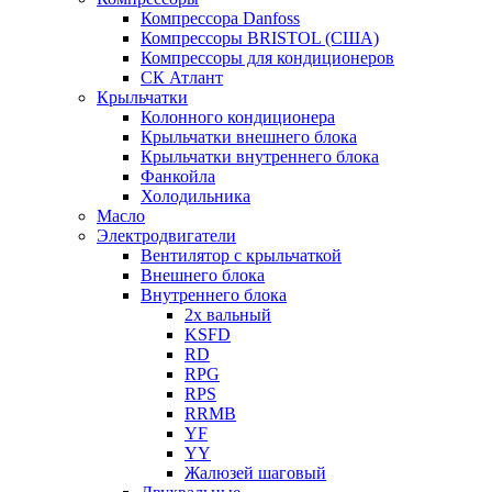
Компрессора Danfoss
Компрессоры BRISTOL (США)
Компрессоры для кондиционеров
СК Атлант
Крыльчатки
Колонного кондиционера
Крыльчатки внешнего блока
Крыльчатки внутреннего блока
Фанкойла
Холодильника
Масло
Электродвигатели
Вентилятор с крыльчаткой
Внешнего блока
Внутреннего блока
2х вальный
KSFD
RD
RPG
RPS
RRMB
YF
YY
Жалюзей шаговый