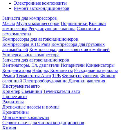
Электронные компоненты
Ремонт автокондиционеров
Запчасти для компрессоров
Масло
Муфты компрессоров
Подшипники
Крышки
компрессора
Регулирующие клапана
Сальники и
ремкомплекты
Компрессоры для автокондиционеров
Компрессоры KTC Parts
Компрессора для грузовых
автомобилей
Компрессора для легковых автомобилей
Универсальные компрессора
Запчасти для автокондиционеров
Вентиляторы, Эл. двигатели
Испарители
Конденсаторы
Конденсаторы
Наборы, Комплекты
Расходные материалы
Ремни
Термостаты Авто
ТРВ
Фильтр осушитель
Фильтр
салонный
Электрооборудование
Датчики давления
Инструменты авто
Кримпер
Съемники
Течеискатели авто
Прочее авто
Радиаторы
Дренажные насосы и помпы
Кронштейны
Монтажные комплекты
Сервис пакет для чистки кондиционеров
Химия