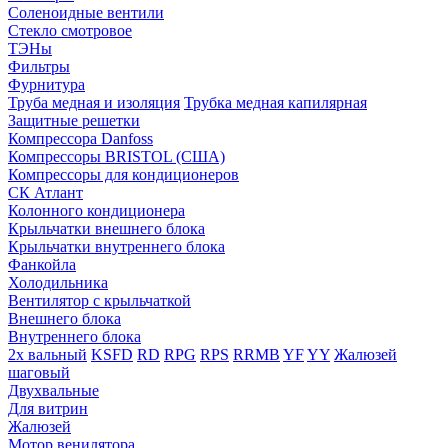
Соленоидные вентили
Стекло смотровое
ТЭНы
Фильтры
Фурнитура
Труба медная и изоляция
Трубка медная капилярная
Защитные решетки
Компрессора Danfoss
Компрессоры BRISTOL (США)
Компрессоры для кондиционеров
СК Атлант
Колонного кондиционера
Крыльчатки внешнего блока
Крыльчатки внутреннего блока
Фанкойла
Холодильника
Вентилятор с крыльчаткой
Внешнего блока
Внутреннего блока
2х вальный
KSFD
RD
RPG
RPS
RRMB
YF
YY
Жалюзей
шаговый
Двухвальные
Для витрин
Жалюзей
Мотор венилятора