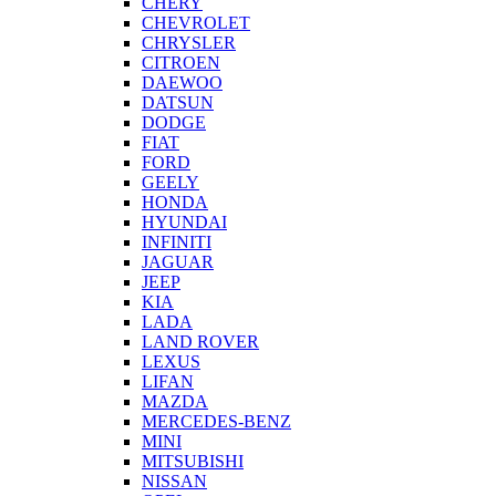
CHERY
CHEVROLET
CHRYSLER
CITROEN
DAEWOO
DATSUN
DODGE
FIAT
FORD
GEELY
HONDA
HYUNDAI
INFINITI
JAGUAR
JEEP
KIA
LADA
LAND ROVER
LEXUS
LIFAN
MAZDA
MERCEDES-BENZ
MINI
MITSUBISHI
NISSAN