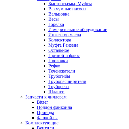
Быстросъемы, Муфты
Вакуумные насосы
Вальцовка
Весы
Горелка
Измерительное оборудование
Инжектор масла
Коллектора
Муфта Ганзена
Остальное
Припой и флюс
Проколки
Рефко
Течеискатели
Трубогибы
Труборасширители
Труборезы
Шланги
Запчасти к чиллерам
Bitzer
Поддон фанкойла
Привода
Фанкойлы
Комплектующие
Вентили