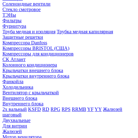
Соленоидные вентили
Стекло смотровое
ТЭНы
Фильтры
Фурнитура
Труба медная и изоляция
Трубка медная капилярная
Защитные решетки
Компрессора Danfoss
Компрессоры BRISTOL (США)
Компрессоры для кондиционеров
СК Атлант
Колонного кондиционера
Крыльчатки внешнего блока
Крыльчатки внутреннего блока
Фанкойла
Холодильника
Вентилятор с крыльчаткой
Внешнего блока
Внутреннего блока
2х вальный
KSFD
RD
RPG
RPS
RRMB
YF
YY
Жалюзей
шаговый
Двухвальные
Для витрин
Жалюзей
Мотор венилятора