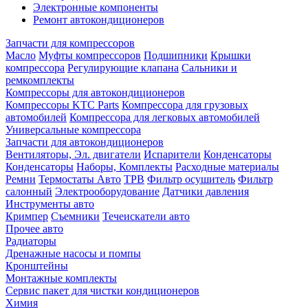
Электронные компоненты
Ремонт автокондиционеров
Запчасти для компрессоров
Масло
Муфты компрессоров
Подшипники
Крышки
компрессора
Регулирующие клапана
Сальники и
ремкомплекты
Компрессоры для автокондиционеров
Компрессоры KTC Parts
Компрессора для грузовых
автомобилей
Компрессора для легковых автомобилей
Универсальные компрессора
Запчасти для автокондиционеров
Вентиляторы, Эл. двигатели
Испарители
Конденсаторы
Конденсаторы
Наборы, Комплекты
Расходные материалы
Ремни
Термостаты Авто
ТРВ
Фильтр осушитель
Фильтр
салонный
Электрооборудование
Датчики давления
Инструменты авто
Кримпер
Съемники
Течеискатели авто
Прочее авто
Радиаторы
Дренажные насосы и помпы
Кронштейны
Монтажные комплекты
Сервис пакет для чистки кондиционеров
Химия