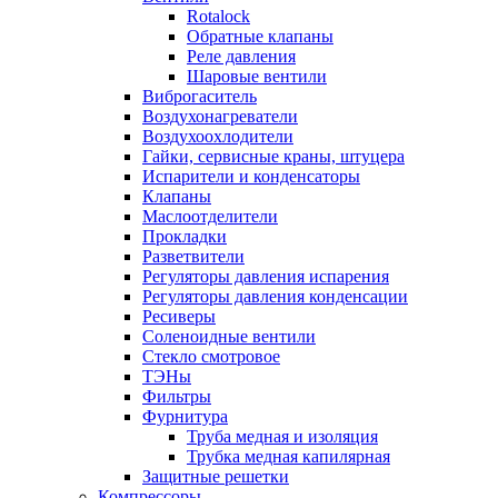
Rotalock
Обратные клапаны
Реле давления
Шаровые вентили
Виброгаситель
Воздухонагреватели
Воздухоохлодители
Гайки, сервисные краны, штуцера
Испарители и конденсаторы
Клапаны
Маслоотделители
Прокладки
Разветвители
Регуляторы давления испарения
Регуляторы давления конденсации
Ресиверы
Соленоидные вентили
Стекло смотровое
ТЭНы
Фильтры
Фурнитура
Труба медная и изоляция
Трубка медная капилярная
Защитные решетки
Компрессоры