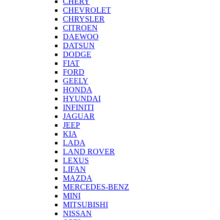
CHERY
CHEVROLET
CHRYSLER
CITROEN
DAEWOO
DATSUN
DODGE
FIAT
FORD
GEELY
HONDA
HYUNDAI
INFINITI
JAGUAR
JEEP
KIA
LADA
LAND ROVER
LEXUS
LIFAN
MAZDA
MERCEDES-BENZ
MINI
MITSUBISHI
NISSAN