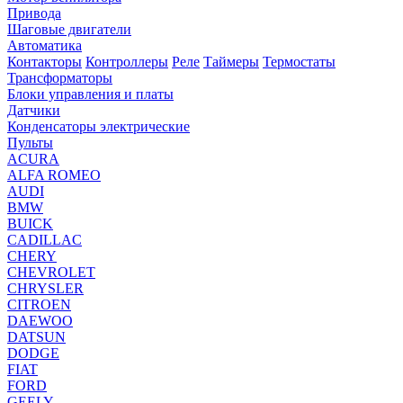
Привода
Шаговые двигатели
Автоматика
Контакторы
Контроллеры
Реле
Таймеры
Термостаты
Трансформаторы
Блоки управления и платы
Датчики
Конденсаторы электрические
Пульты
ACURA
ALFA ROMEO
AUDI
BMW
BUICK
CADILLAC
CHERY
CHEVROLET
CHRYSLER
CITROEN
DAEWOO
DATSUN
DODGE
FIAT
FORD
GEELY