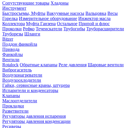
Сопутствующие товары
Хладоны
Инструмент
Быстросъемы, Муфты
Вакуумные насосы
Вальцовка
Весы
Горелка
Измерительное оборудование
Инжектор масла
Коллектора
Муфта Ганзена
Остальное
Припой и флюс
Проколки
Рефко
Течеискатели
Трубогибы
Труборасширители
Труборезы
Шланги
Bitzer
Поддон фанкойла
Привода
Фанкойлы
Вентили
Rotalock
Обратные клапаны
Реле давления
Шаровые вентили
Виброгаситель
Воздухонагреватели
Воздухоохлодители
Гайки, сервисные краны, штуцера
Испарители и конденсаторы
Клапаны
Маслоотделители
Прокладки
Разветвители
Регуляторы давления испарения
Регуляторы давления конденсации
Ресиверы