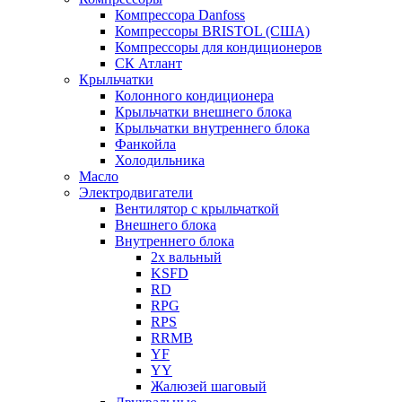
Компрессора Danfoss
Компрессоры BRISTOL (США)
Компрессоры для кондиционеров
СК Атлант
Крыльчатки
Колонного кондиционера
Крыльчатки внешнего блока
Крыльчатки внутреннего блока
Фанкойла
Холодильника
Масло
Электродвигатели
Вентилятор с крыльчаткой
Внешнего блока
Внутреннего блока
2х вальный
KSFD
RD
RPG
RPS
RRMB
YF
YY
Жалюзей шаговый