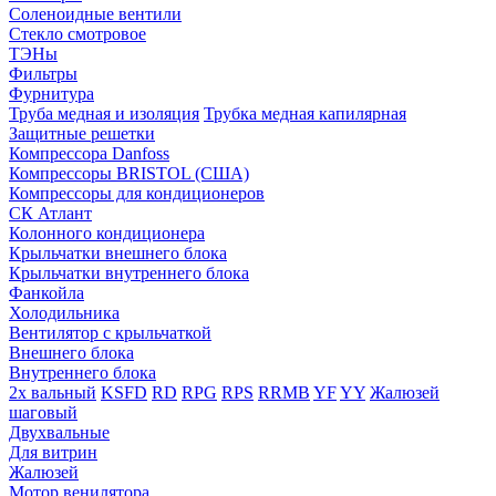
Соленоидные вентили
Стекло смотровое
ТЭНы
Фильтры
Фурнитура
Труба медная и изоляция
Трубка медная капилярная
Защитные решетки
Компрессора Danfoss
Компрессоры BRISTOL (США)
Компрессоры для кондиционеров
СК Атлант
Колонного кондиционера
Крыльчатки внешнего блока
Крыльчатки внутреннего блока
Фанкойла
Холодильника
Вентилятор с крыльчаткой
Внешнего блока
Внутреннего блока
2х вальный
KSFD
RD
RPG
RPS
RRMB
YF
YY
Жалюзей
шаговый
Двухвальные
Для витрин
Жалюзей
Мотор венилятора