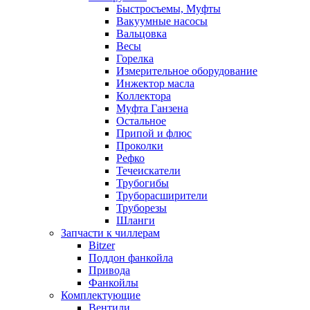
Быстросъемы, Муфты
Вакуумные насосы
Вальцовка
Весы
Горелка
Измерительное оборудование
Инжектор масла
Коллектора
Муфта Ганзена
Остальное
Припой и флюс
Проколки
Рефко
Течеискатели
Трубогибы
Труборасширители
Труборезы
Шланги
Запчасти к чиллерам
Bitzer
Поддон фанкойла
Привода
Фанкойлы
Комплектующие
Вентили