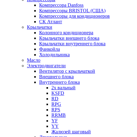
Компрессора Danfoss
Компрессоры BRISTOL (США)
Компрессоры для кондиционеров
СК Атлант
Крыльчатки
Колонного кондиционера
Крыльчатки внешнего блока
Крыльчатки внутреннего блока
Фанкойла
Холодильника
Масло
Электродвигатели
Вентилятор с крыльчаткой
Внешнего блока
Внутреннего блока
2х вальный
KSFD
RD
RPG
RPS
RRMB
YF
YY
Жалюзей шаговый