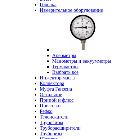
Горелка
Измерительное оборудование
Ареометры
Манометры и вакуумметры
Термометры
Выбрать всё
Инжектор масла
Коллектора
Муфта Ганзена
Остальное
Припой и флюс
Проколки
Рефко
Течеискатели
Трубогибы
Труборасширители
Труборезы