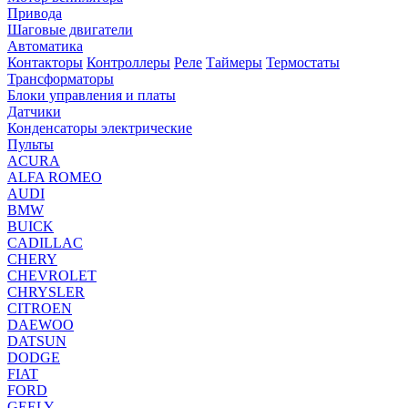
Привода
Шаговые двигатели
Автоматика
Контакторы
Контроллеры
Реле
Таймеры
Термостаты
Трансформаторы
Блоки управления и платы
Датчики
Конденсаторы электрические
Пульты
ACURA
ALFA ROMEO
AUDI
BMW
BUICK
CADILLAC
CHERY
CHEVROLET
CHRYSLER
CITROEN
DAEWOO
DATSUN
DODGE
FIAT
FORD
GEELY