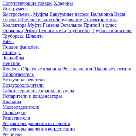
Сопутствующие товары
Хладоны
Инструмент
Быстросъемы, Муфты
Вакуумные насосы
Вальцовка
Весы
Горелка
Измерительное оборудование
Инжектор масла
Коллектора
Муфта Ганзена
Остальное
Припой и флюс
Проколки
Рефко
Течеискатели
Трубогибы
Труборасширители
Труборезы
Шланги
Bitzer
Поддон фанкойла
Привода
Фанкойлы
Вентили
Rotalock
Обратные клапаны
Реле давления
Шаровые вентили
Виброгаситель
Воздухонагреватели
Воздухоохлодители
Гайки, сервисные краны, штуцера
Испарители и конденсаторы
Клапаны
Маслоотделители
Прокладки
Разветвители
Регуляторы давления испарения
Регуляторы давления конденсации
Ресиверы