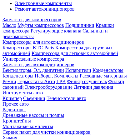
Электронные компоненты
Ремонт автокондиционеров
Запчасти для компрессоров
Масло
Муфты компрессоров
Подшипники
Крышки
компрессора
Регулирующие клапана
Сальники и
ремкомплекты
Компрессоры для автокондиционеров
Компрессоры KTC Parts
Компрессора для грузовых
автомобилей
Компрессора для легковых автомобилей
Универсальные компрессора
Запчасти для автокондиционеров
Вентиляторы, Эл. двигатели
Испарители
Конденсаторы
Конденсаторы
Наборы, Комплекты
Расходные материалы
Ремни
Термостаты Авто
ТРВ
Фильтр осушитель
Фильтр
салонный
Электрооборудование
Датчики давления
Инструменты авто
Кримпер
Съемники
Течеискатели авто
Прочее авто
Радиаторы
Дренажные насосы и помпы
Кронштейны
Монтажные комплекты
Сервис пакет для чистки кондиционеров
Химия