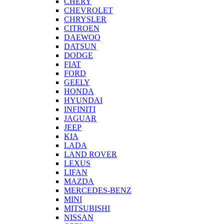
CHERY
CHEVROLET
CHRYSLER
CITROEN
DAEWOO
DATSUN
DODGE
FIAT
FORD
GEELY
HONDA
HYUNDAI
INFINITI
JAGUAR
JEEP
KIA
LADA
LAND ROVER
LEXUS
LIFAN
MAZDA
MERCEDES-BENZ
MINI
MITSUBISHI
NISSAN