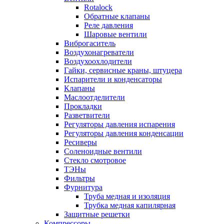
Rotalock
Обратные клапаны
Реле давления
Шаровые вентили
Виброгаситель
Воздухонагреватели
Воздухоохлодители
Гайки, сервисные краны, штуцера
Испарители и конденсаторы
Клапаны
Маслоотделители
Прокладки
Разветвители
Регуляторы давления испарения
Регуляторы давления конденсации
Ресиверы
Соленоидные вентили
Стекло смотровое
ТЭНы
Фильтры
Фурнитура
Труба медная и изоляция
Трубка медная капилярная
Защитные решетки
Компрессоры