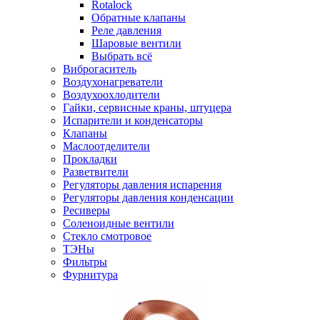
Rotalock
Обратные клапаны
Реле давления
Шаровые вентили
Выбрать всё
Виброгаситель
Воздухонагреватели
Воздухоохлодители
Гайки, сервисные краны, штуцера
Испарители и конденсаторы
Клапаны
Маслоотделители
Прокладки
Разветвители
Регуляторы давления испарения
Регуляторы давления конденсации
Ресиверы
Соленоидные вентили
Стекло смотровое
ТЭНы
Фильтры
Фурнитура