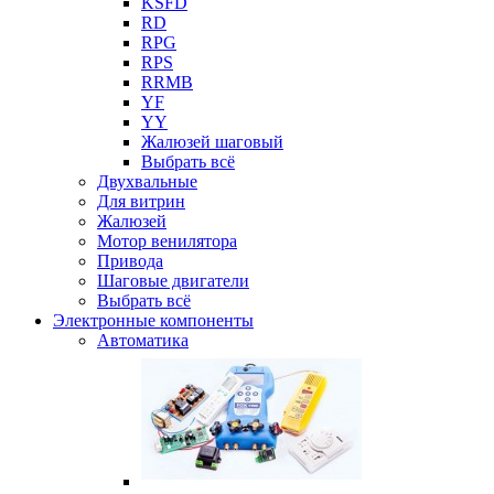
KSFD
RD
RPG
RPS
RRMB
YF
YY
Жалюзей шаговый
Выбрать всё
Двухвальные
Для витрин
Жалюзей
Мотор венилятора
Привода
Шаговые двигатели
Выбрать всё
Электронные компоненты
Автоматика