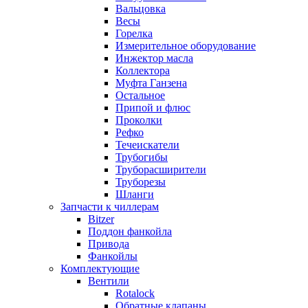
Вальцовка
Весы
Горелка
Измерительное оборудование
Инжектор масла
Коллектора
Муфта Ганзена
Остальное
Припой и флюс
Проколки
Рефко
Течеискатели
Трубогибы
Труборасширители
Труборезы
Шланги
Запчасти к чиллерам
Bitzer
Поддон фанкойла
Привода
Фанкойлы
Комплектующие
Вентили
Rotalock
Обратные клапаны