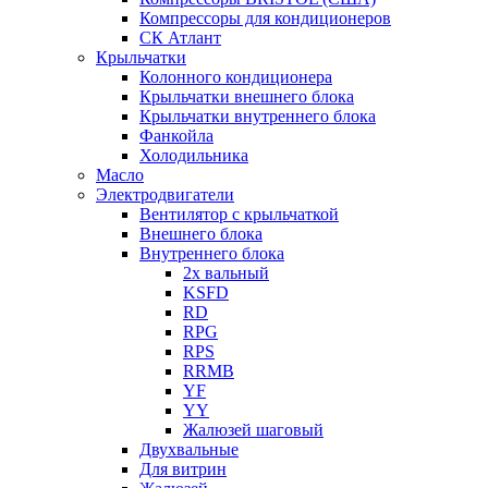
Компрессоры для кондиционеров
СК Атлант
Крыльчатки
Колонного кондиционера
Крыльчатки внешнего блока
Крыльчатки внутреннего блока
Фанкойла
Холодильника
Масло
Электродвигатели
Вентилятор с крыльчаткой
Внешнего блока
Внутреннего блока
2х вальный
KSFD
RD
RPG
RPS
RRMB
YF
YY
Жалюзей шаговый
Двухвальные
Для витрин