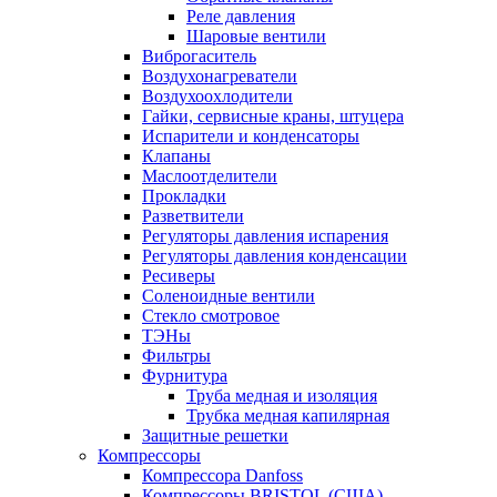
Реле давления
Шаровые вентили
Виброгаситель
Воздухонагреватели
Воздухоохлодители
Гайки, сервисные краны, штуцера
Испарители и конденсаторы
Клапаны
Маслоотделители
Прокладки
Разветвители
Регуляторы давления испарения
Регуляторы давления конденсации
Ресиверы
Соленоидные вентили
Стекло смотровое
ТЭНы
Фильтры
Фурнитура
Труба медная и изоляция
Трубка медная капилярная
Защитные решетки
Компрессоры
Компрессора Danfoss
Компрессоры BRISTOL (США)