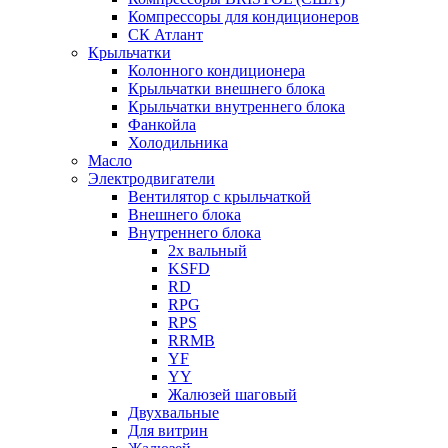
Компрессоры для кондиционеров
СК Атлант
Крыльчатки
Колонного кондиционера
Крыльчатки внешнего блока
Крыльчатки внутреннего блока
Фанкойла
Холодильника
Масло
Электродвигатели
Вентилятор с крыльчаткой
Внешнего блока
Внутреннего блока
2х вальный
KSFD
RD
RPG
RPS
RRMB
YF
YY
Жалюзей шаговый
Двухвальные
Для витрин