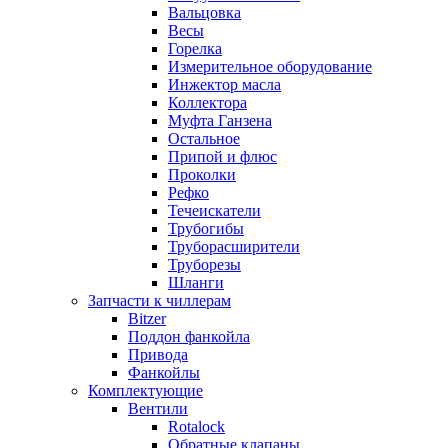
Вальцовка
Весы
Горелка
Измерительное оборудование
Инжектор масла
Коллектора
Муфта Ганзена
Остальное
Припой и флюс
Проколки
Рефко
Течеискатели
Трубогибы
Труборасширители
Труборезы
Шланги
Запчасти к чиллерам
Bitzer
Поддон фанкойла
Привода
Фанкойлы
Комплектующие
Вентили
Rotalock
Обратные клапаны