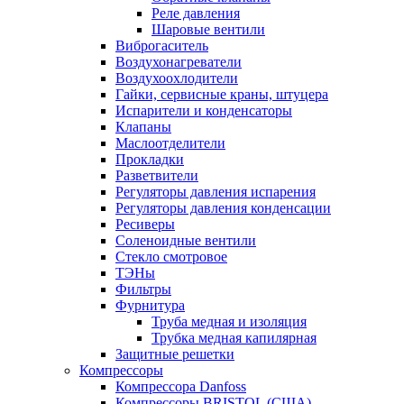
Реле давления
Шаровые вентили
Виброгаситель
Воздухонагреватели
Воздухоохлодители
Гайки, сервисные краны, штуцера
Испарители и конденсаторы
Клапаны
Маслоотделители
Прокладки
Разветвители
Регуляторы давления испарения
Регуляторы давления конденсации
Ресиверы
Соленоидные вентили
Стекло смотровое
ТЭНы
Фильтры
Фурнитура
Труба медная и изоляция
Трубка медная капилярная
Защитные решетки
Компрессоры
Компрессора Danfoss
Компрессоры BRISTOL (США)