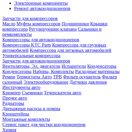
Электронные компоненты
Ремонт автокондиционеров
Запчасти для компрессоров
Масло
Муфты компрессоров
Подшипники
Крышки
компрессора
Регулирующие клапана
Сальники и
ремкомплекты
Компрессоры для автокондиционеров
Компрессоры KTC Parts
Компрессора для грузовых
автомобилей
Компрессора для легковых автомобилей
Универсальные компрессора
Запчасти для автокондиционеров
Вентиляторы, Эл. двигатели
Испарители
Конденсаторы
Конденсаторы
Наборы, Комплекты
Расходные материалы
Ремни
Термостаты Авто
ТРВ
Фильтр осушитель
Фильтр
салонный
Электрооборудование
Датчики давления
Инструменты авто
Кримпер
Съемники
Течеискатели авто
Прочее авто
Радиаторы
Дренажные насосы и помпы
Кронштейны
Монтажные комплекты
Сервис пакет для чистки кондиционеров
Химия