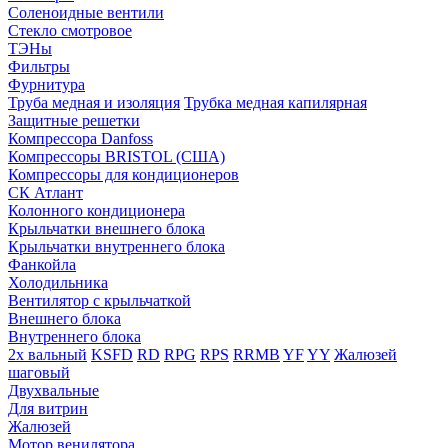
Соленоидные вентили
Стекло смотровое
ТЭНы
Фильтры
Фурнитура
Труба медная и изоляция
Трубка медная капилярная
Защитные решетки
Компрессора Danfoss
Компрессоры BRISTOL (США)
Компрессоры для кондиционеров
СК Атлант
Колонного кондиционера
Крыльчатки внешнего блока
Крыльчатки внутреннего блока
Фанкойла
Холодильника
Вентилятор с крыльчаткой
Внешнего блока
Внутреннего блока
2х вальный
KSFD
RD
RPG
RPS
RRMB
YF
YY
Жалюзей
шаговый
Двухвальные
Для витрин
Жалюзей
Мотор венилятора