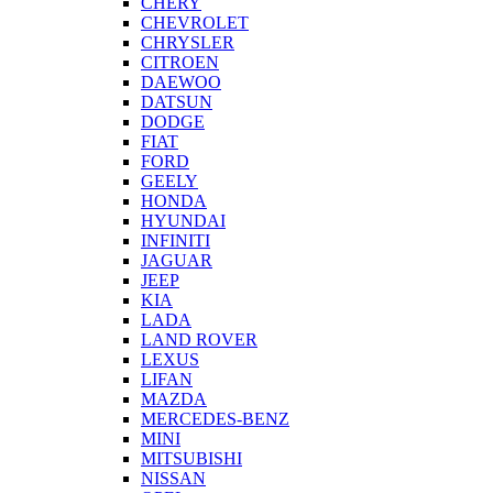
CHERY
CHEVROLET
CHRYSLER
CITROEN
DAEWOO
DATSUN
DODGE
FIAT
FORD
GEELY
HONDA
HYUNDAI
INFINITI
JAGUAR
JEEP
KIA
LADA
LAND ROVER
LEXUS
LIFAN
MAZDA
MERCEDES-BENZ
MINI
MITSUBISHI
NISSAN