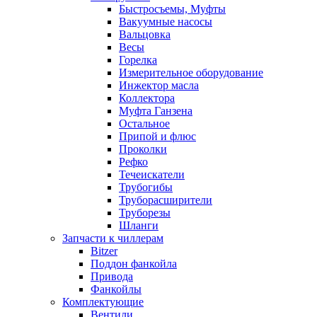
Быстросъемы, Муфты
Вакуумные насосы
Вальцовка
Весы
Горелка
Измерительное оборудование
Инжектор масла
Коллектора
Муфта Ганзена
Остальное
Припой и флюс
Проколки
Рефко
Течеискатели
Трубогибы
Труборасширители
Труборезы
Шланги
Запчасти к чиллерам
Bitzer
Поддон фанкойла
Привода
Фанкойлы
Комплектующие
Вентили