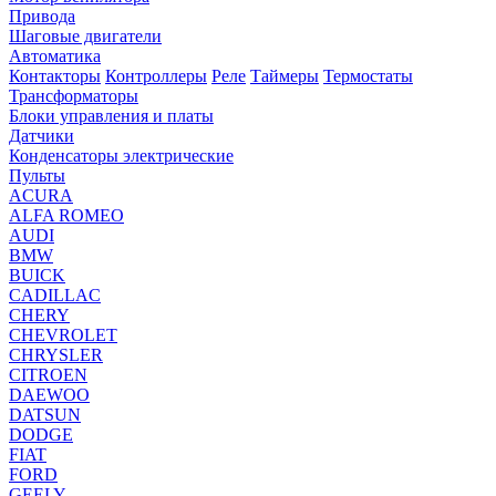
Привода
Шаговые двигатели
Автоматика
Контакторы
Контроллеры
Реле
Таймеры
Термостаты
Трансформаторы
Блоки управления и платы
Датчики
Конденсаторы электрические
Пульты
ACURA
ALFA ROMEO
AUDI
BMW
BUICK
CADILLAC
CHERY
CHEVROLET
CHRYSLER
CITROEN
DAEWOO
DATSUN
DODGE
FIAT
FORD
GEELY