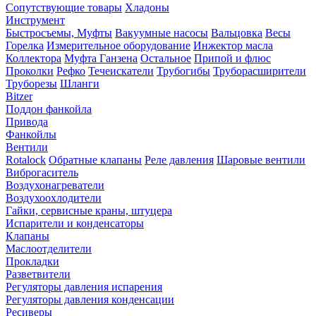
Сопутствующие товары
Хладоны
Инструмент
Быстросъемы, Муфты
Вакуумные насосы
Вальцовка
Весы
Горелка
Измерительное оборудование
Инжектор масла
Коллектора
Муфта Ганзена
Остальное
Припой и флюс
Проколки
Рефко
Течеискатели
Трубогибы
Труборасширители
Труборезы
Шланги
Bitzer
Поддон фанкойла
Привода
Фанкойлы
Вентили
Rotalock
Обратные клапаны
Реле давления
Шаровые вентили
Виброгаситель
Воздухонагреватели
Воздухоохлодители
Гайки, сервисные краны, штуцера
Испарители и конденсаторы
Клапаны
Маслоотделители
Прокладки
Разветвители
Регуляторы давления испарения
Регуляторы давления конденсации
Ресиверы