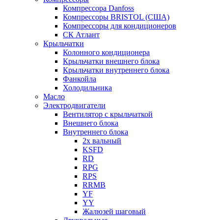
Компрессора Danfoss
Компрессоры BRISTOL (США)
Компрессоры для кондиционеров
СК Атлант
Крыльчатки
Колонного кондиционера
Крыльчатки внешнего блока
Крыльчатки внутреннего блока
Фанкойла
Холодильника
Масло
Электродвигатели
Вентилятор с крыльчаткой
Внешнего блока
Внутреннего блока
2х вальный
KSFD
RD
RPG
RPS
RRMB
YF
YY
Жалюзей шаговый