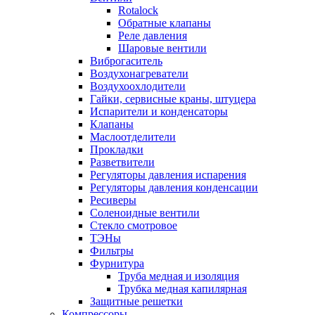
Rotalock
Обратные клапаны
Реле давления
Шаровые вентили
Виброгаситель
Воздухонагреватели
Воздухоохлодители
Гайки, сервисные краны, штуцера
Испарители и конденсаторы
Клапаны
Маслоотделители
Прокладки
Разветвители
Регуляторы давления испарения
Регуляторы давления конденсации
Ресиверы
Соленоидные вентили
Стекло смотровое
ТЭНы
Фильтры
Фурнитура
Труба медная и изоляция
Трубка медная капилярная
Защитные решетки
Компрессоры