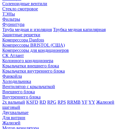
Соленоидные вентили
Стекло смотровое
ТЭНы
Фильтры
Фурнитура
Труба медная и изоляция
Трубка медная капилярная
Защитные решетки
Компрессора Danfoss
Компрессоры BRISTOL (США)
Компрессоры для кондиционеров
СК Атлант
Колонного кондиционера
Крыльчатки внешнего блока
Крыльчатки внутреннего блока
Фанкойла
Холодильника
Вентилятор с крыльчаткой
Внешнего блока
Внутреннего блока
2х вальный
KSFD
RD
RPG
RPS
RRMB
YF
YY
Жалюзей
шаговый
Двухвальные
Для витрин
Жалюзей
Мотор венилятора