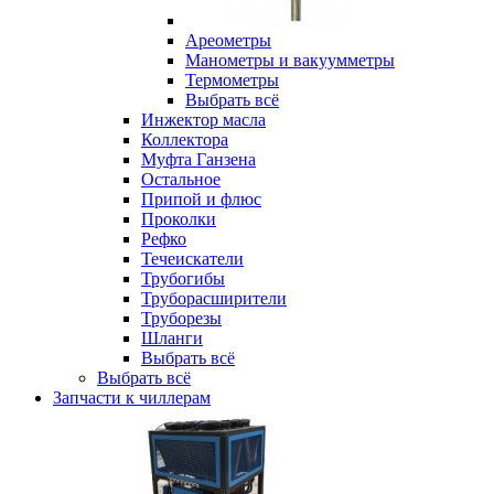
Ареометры
Манометры и вакуумметры
Термометры
Выбрать всё
Инжектор масла
Коллектора
Муфта Ганзена
Остальное
Припой и флюс
Проколки
Рефко
Течеискатели
Трубогибы
Труборасширители
Труборезы
Шланги
Выбрать всё
Выбрать всё
Запчасти к чиллерам