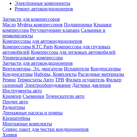
Электронные компоненты
Ремонт автокондиционеров
Запчасти для компрессоров
Масло
Муфты компрессоров
Подшипники
Крышки
компрессора
Регулирующие клапана
Сальники и
ремкомплекты
Компрессоры для автокондиционеров
Компрессоры KTC Parts
Компрессора для грузовых
автомобилей
Компрессора для легковых автомобилей
Универсальные компрессора
Запчасти для автокондиционеров
Вентиляторы, Эл. двигатели
Испарители
Конденсаторы
Конденсаторы
Наборы, Комплекты
Расходные материалы
Ремни
Термостаты Авто
ТРВ
Фильтр осушитель
Фильтр
салонный
Электрооборудование
Датчики давления
Инструменты авто
Кримпер
Съемники
Течеискатели авто
Прочее авто
Радиаторы
Дренажные насосы и помпы
Кронштейны
Монтажные комплекты
Сервис пакет для чистки кондиционеров
Химия