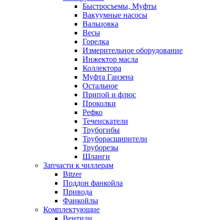
Быстросъемы, Муфты
Вакуумные насосы
Вальцовка
Весы
Горелка
Измерительное оборудование
Инжектор масла
Коллектора
Муфта Ганзена
Остальное
Припой и флюс
Проколки
Рефко
Течеискатели
Трубогибы
Труборасширители
Труборезы
Шланги
Запчасти к чиллерам
Bitzer
Поддон фанкойла
Привода
Фанкойлы
Комплектующие
Вентили