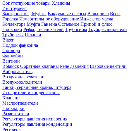
Сопутствующие товары
Хладоны
Инструмент
Быстросъемы, Муфты
Вакуумные насосы
Вальцовка
Весы
Горелка
Измерительное оборудование
Инжектор масла
Коллектора
Муфта Ганзена
Остальное
Припой и флюс
Проколки
Рефко
Течеискатели
Трубогибы
Труборасширители
Труборезы
Шланги
Bitzer
Поддон фанкойла
Привода
Фанкойлы
Вентили
Rotalock
Обратные клапаны
Реле давления
Шаровые вентили
Виброгаситель
Воздухонагреватели
Воздухоохлодители
Гайки, сервисные краны, штуцера
Испарители и конденсаторы
Клапаны
Маслоотделители
Прокладки
Разветвители
Регуляторы давления испарения
Регуляторы давления конденсации
Ресиверы