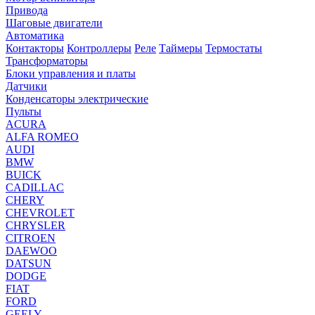
Привода
Шаговые двигатели
Автоматика
Контакторы
Контроллеры
Реле
Таймеры
Термостаты
Трансформаторы
Блоки управления и платы
Датчики
Конденсаторы электрические
Пульты
ACURA
ALFA ROMEO
AUDI
BMW
BUICK
CADILLAC
CHERY
CHEVROLET
CHRYSLER
CITROEN
DAEWOO
DATSUN
DODGE
FIAT
FORD
GEELY