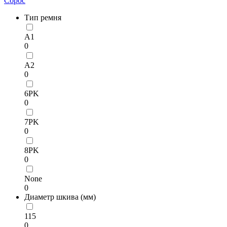
Сброс
Тип ремня
A1
0
A2
0
6PK
0
7PK
0
8PK
0
None
0
Диаметр шкива (мм)
115
0