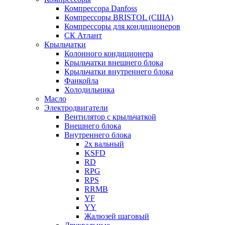
Компрессора Danfoss
Компрессоры BRISTOL (США)
Компрессоры для кондиционеров
СК Атлант
Крыльчатки
Колонного кондиционера
Крыльчатки внешнего блока
Крыльчатки внутреннего блока
Фанкойла
Холодильника
Масло
Электродвигатели
Вентилятор с крыльчаткой
Внешнего блока
Внутреннего блока
2х вальный
KSFD
RD
RPG
RPS
RRMB
YF
YY
Жалюзей шаговый