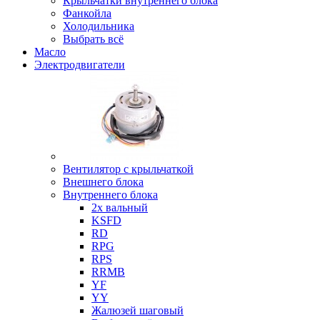
Крыльчатки внутреннего блока
Фанкойла
Холодильника
Выбрать всё
Масло
Электродвигатели
Вентилятор с крыльчаткой
Внешнего блока
Внутреннего блока
2х вальный
KSFD
RD
RPG
RPS
RRMB
YF
YY
Жалюзей шаговый