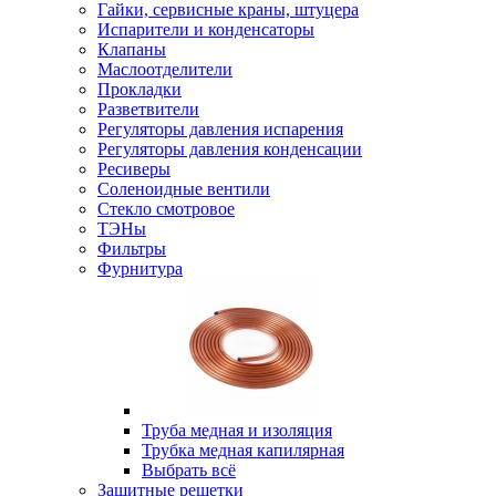
Гайки, сервисные краны, штуцера
Испарители и конденсаторы
Клапаны
Маслоотделители
Прокладки
Разветвители
Регуляторы давления испарения
Регуляторы давления конденсации
Ресиверы
Соленоидные вентили
Стекло смотровое
ТЭНы
Фильтры
Фурнитура
Труба медная и изоляция
Трубка медная капилярная
Выбрать всё
Защитные решетки