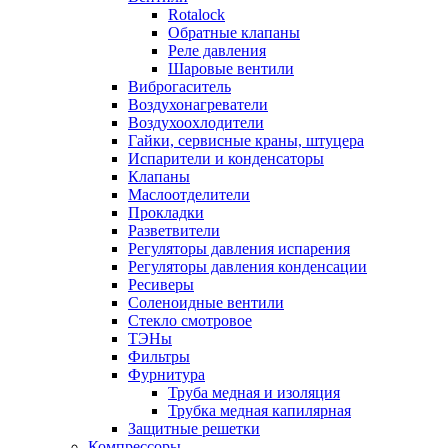
Rotalock
Обратные клапаны
Реле давления
Шаровые вентили
Виброгаситель
Воздухонагреватели
Воздухоохлодители
Гайки, сервисные краны, штуцера
Испарители и конденсаторы
Клапаны
Маслоотделители
Прокладки
Разветвители
Регуляторы давления испарения
Регуляторы давления конденсации
Ресиверы
Соленоидные вентили
Стекло смотровое
ТЭНы
Фильтры
Фурнитура
Труба медная и изоляция
Трубка медная капилярная
Защитные решетки
Компрессоры