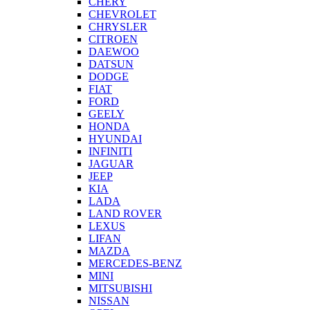
CHERY
CHEVROLET
CHRYSLER
CITROEN
DAEWOO
DATSUN
DODGE
FIAT
FORD
GEELY
HONDA
HYUNDAI
INFINITI
JAGUAR
JEEP
KIA
LADA
LAND ROVER
LEXUS
LIFAN
MAZDA
MERCEDES-BENZ
MINI
MITSUBISHI
NISSAN