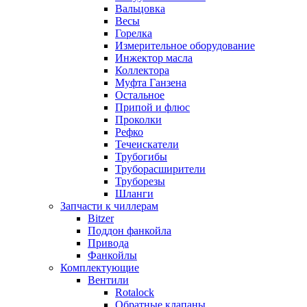
Вальцовка
Весы
Горелка
Измерительное оборудование
Инжектор масла
Коллектора
Муфта Ганзена
Остальное
Припой и флюс
Проколки
Рефко
Течеискатели
Трубогибы
Труборасширители
Труборезы
Шланги
Запчасти к чиллерам
Bitzer
Поддон фанкойла
Привода
Фанкойлы
Комплектующие
Вентили
Rotalock
Обратные клапаны