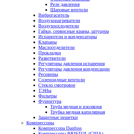
Реле давления
Шаровые вентили
Виброгаситель
Воздухонагреватели
Воздухоохлодители
Гайки, сервисные краны, штуцера
Испарители и конденсаторы
Клапаны
Маслоотделители
Прокладки
Разветвители
Регуляторы давления испарения
Регуляторы давления конденсации
Ресиверы
Соленоидные вентили
Стекло смотровое
ТЭНы
Фильтры
Фурнитура
Труба медная и изоляция
Трубка медная капилярная
Защитные решетки
Компрессоры
Компрессора Danfoss
Компрессоры BRISTOL (США)