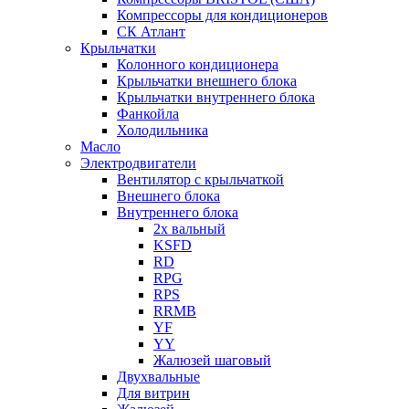
Компрессоры для кондиционеров
СК Атлант
Крыльчатки
Колонного кондиционера
Крыльчатки внешнего блока
Крыльчатки внутреннего блока
Фанкойла
Холодильника
Масло
Электродвигатели
Вентилятор с крыльчаткой
Внешнего блока
Внутреннего блока
2х вальный
KSFD
RD
RPG
RPS
RRMB
YF
YY
Жалюзей шаговый
Двухвальные
Для витрин