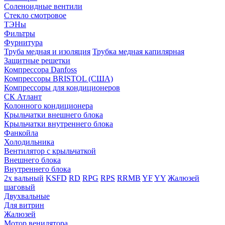
Соленоидные вентили
Стекло смотровое
ТЭНы
Фильтры
Фурнитура
Труба медная и изоляция
Трубка медная капилярная
Защитные решетки
Компрессора Danfoss
Компрессоры BRISTOL (США)
Компрессоры для кондиционеров
СК Атлант
Колонного кондиционера
Крыльчатки внешнего блока
Крыльчатки внутреннего блока
Фанкойла
Холодильника
Вентилятор с крыльчаткой
Внешнего блока
Внутреннего блока
2х вальный
KSFD
RD
RPG
RPS
RRMB
YF
YY
Жалюзей
шаговый
Двухвальные
Для витрин
Жалюзей
Мотор венилятора