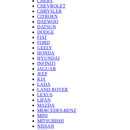
CHERY
CHEVROLET
CHRYSLER
CITROEN
DAEWOO
DATSUN
DODGE
FIAT
FORD
GEELY
HONDA
HYUNDAI
INFINITI
JAGUAR
JEEP
KIA
LADA
LAND ROVER
LEXUS
LIFAN
MAZDA
MERCEDES-BENZ
MINI
MITSUBISHI
NISSAN