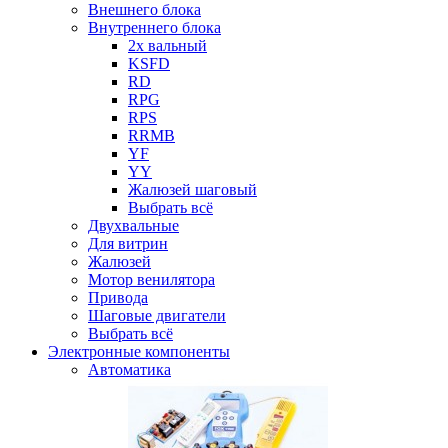
Внешнего блока
Внутреннего блока
2х вальный
KSFD
RD
RPG
RPS
RRMB
YF
YY
Жалюзей шаговый
Выбрать всё
Двухвальные
Для витрин
Жалюзей
Мотор венилятора
Привода
Шаговые двигатели
Выбрать всё
Электронные компоненты
Автоматика