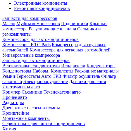
Электронные компоненты
Ремонт автокондиционеров
Запчасти для компрессоров
Масло
Муфты компрессоров
Подшипники
Крышки
компрессора
Регулирующие клапана
Сальники и
ремкомплекты
Компрессоры для автокондиционеров
Компрессоры KTC Parts
Компрессора для грузовых
автомобилей
Компрессора для легковых автомобилей
Универсальные компрессора
Запчасти для автокондиционеров
Вентиляторы, Эл. двигатели
Испарители
Конденсаторы
Конденсаторы
Наборы, Комплекты
Расходные материалы
Ремни
Термостаты Авто
ТРВ
Фильтр осушитель
Фильтр
салонный
Электрооборудование
Датчики давления
Инструменты авто
Кримпер
Съемники
Течеискатели авто
Прочее авто
Радиаторы
Дренажные насосы и помпы
Кронштейны
Монтажные комплекты
Сервис пакет для чистки кондиционеров
Химия