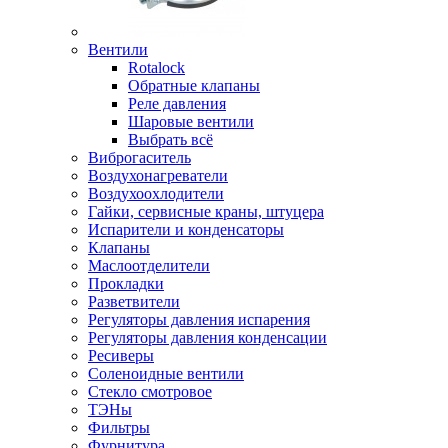
Вентили
Rotalock
Обратные клапаны
Реле давления
Шаровые вентили
Выбрать всё
Виброгаситель
Воздухонагреватели
Воздухоохлодители
Гайки, сервисные краны, штуцера
Испарители и конденсаторы
Клапаны
Маслоотделители
Прокладки
Разветвители
Регуляторы давления испарения
Регуляторы давления конденсации
Ресиверы
Соленоидные вентили
Стекло смотровое
ТЭНы
Фильтры
Фурнитура