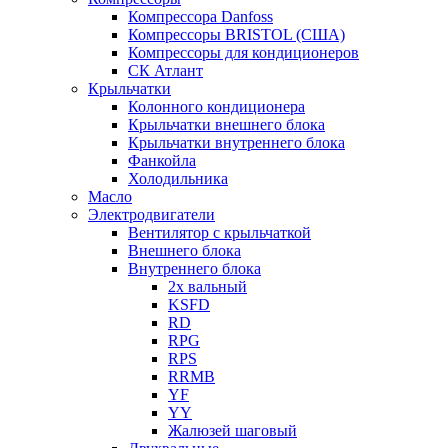
Компрессора Danfoss
Компрессоры BRISTOL (США)
Компрессоры для кондиционеров
СК Атлант
Крыльчатки
Колонного кондиционера
Крыльчатки внешнего блока
Крыльчатки внутреннего блока
Фанкойла
Холодильника
Масло
Электродвигатели
Вентилятор с крыльчаткой
Внешнего блока
Внутреннего блока
2х вальный
KSFD
RD
RPG
RPS
RRMB
YF
YY
Жалюзей шаговый