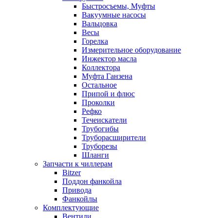
Быстросъемы, Муфты
Вакуумные насосы
Вальцовка
Весы
Горелка
Измерительное оборудование
Инжектор масла
Коллектора
Муфта Ганзена
Остальное
Припой и флюс
Проколки
Рефко
Течеискатели
Трубогибы
Труборасширители
Труборезы
Шланги
Запчасти к чиллерам
Bitzer
Поддон фанкойла
Привода
Фанкойлы
Комплектующие
Вентили