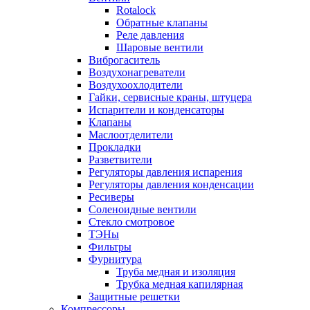
Rotalock
Обратные клапаны
Реле давления
Шаровые вентили
Виброгаситель
Воздухонагреватели
Воздухоохлодители
Гайки, сервисные краны, штуцера
Испарители и конденсаторы
Клапаны
Маслоотделители
Прокладки
Разветвители
Регуляторы давления испарения
Регуляторы давления конденсации
Ресиверы
Соленоидные вентили
Стекло смотровое
ТЭНы
Фильтры
Фурнитура
Труба медная и изоляция
Трубка медная капилярная
Защитные решетки
Компрессоры