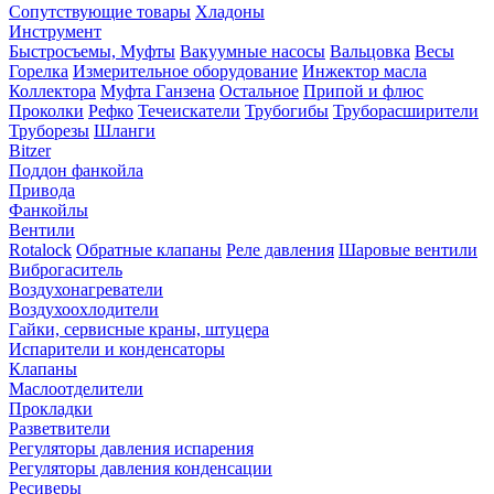
Сопутствующие товары
Хладоны
Инструмент
Быстросъемы, Муфты
Вакуумные насосы
Вальцовка
Весы
Горелка
Измерительное оборудование
Инжектор масла
Коллектора
Муфта Ганзена
Остальное
Припой и флюс
Проколки
Рефко
Течеискатели
Трубогибы
Труборасширители
Труборезы
Шланги
Bitzer
Поддон фанкойла
Привода
Фанкойлы
Вентили
Rotalock
Обратные клапаны
Реле давления
Шаровые вентили
Виброгаситель
Воздухонагреватели
Воздухоохлодители
Гайки, сервисные краны, штуцера
Испарители и конденсаторы
Клапаны
Маслоотделители
Прокладки
Разветвители
Регуляторы давления испарения
Регуляторы давления конденсации
Ресиверы