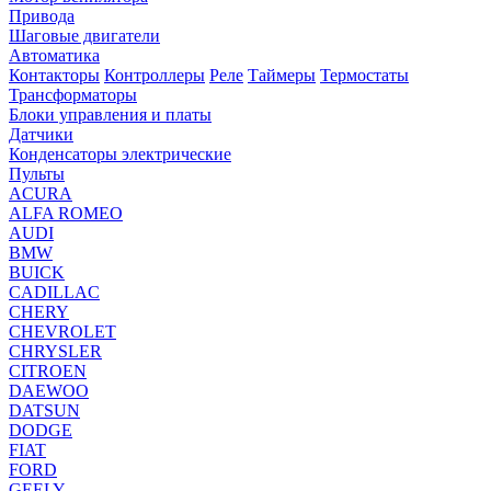
Привода
Шаговые двигатели
Автоматика
Контакторы
Контроллеры
Реле
Таймеры
Термостаты
Трансформаторы
Блоки управления и платы
Датчики
Конденсаторы электрические
Пульты
ACURA
ALFA ROMEO
AUDI
BMW
BUICK
CADILLAC
CHERY
CHEVROLET
CHRYSLER
CITROEN
DAEWOO
DATSUN
DODGE
FIAT
FORD
GEELY