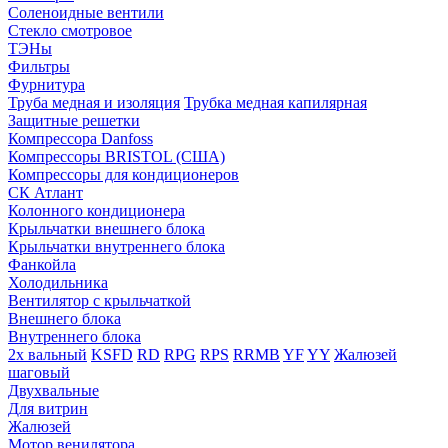
Соленоидные вентили
Стекло смотровое
ТЭНы
Фильтры
Фурнитура
Труба медная и изоляция
Трубка медная капилярная
Защитные решетки
Компрессора Danfoss
Компрессоры BRISTOL (США)
Компрессоры для кондиционеров
СК Атлант
Колонного кондиционера
Крыльчатки внешнего блока
Крыльчатки внутреннего блока
Фанкойла
Холодильника
Вентилятор с крыльчаткой
Внешнего блока
Внутреннего блока
2х вальный
KSFD
RD
RPG
RPS
RRMB
YF
YY
Жалюзей
шаговый
Двухвальные
Для витрин
Жалюзей
Мотор венилятора