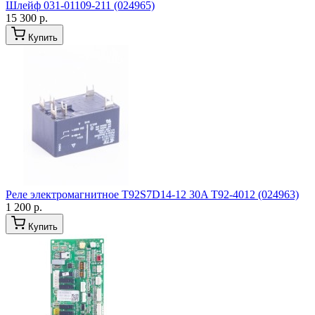
Шлейф 031-01109-211 (024965)
15 300 р.
Купить
Реле электромагнитное T92S7D14-12 30A T92-4012 (024963)
1 200 р.
Купить