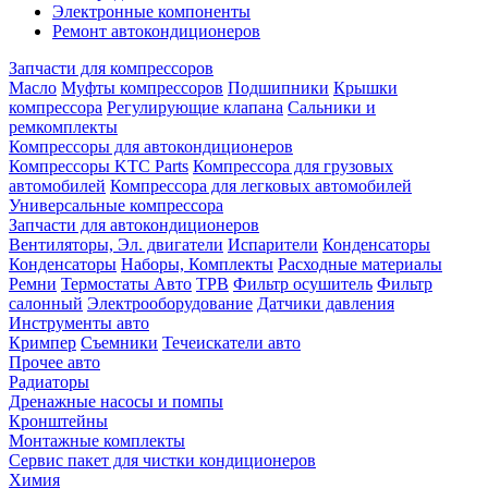
Электронные компоненты
Ремонт автокондиционеров
Запчасти для компрессоров
Масло
Муфты компрессоров
Подшипники
Крышки
компрессора
Регулирующие клапана
Сальники и
ремкомплекты
Компрессоры для автокондиционеров
Компрессоры KTC Parts
Компрессора для грузовых
автомобилей
Компрессора для легковых автомобилей
Универсальные компрессора
Запчасти для автокондиционеров
Вентиляторы, Эл. двигатели
Испарители
Конденсаторы
Конденсаторы
Наборы, Комплекты
Расходные материалы
Ремни
Термостаты Авто
ТРВ
Фильтр осушитель
Фильтр
салонный
Электрооборудование
Датчики давления
Инструменты авто
Кримпер
Съемники
Течеискатели авто
Прочее авто
Радиаторы
Дренажные насосы и помпы
Кронштейны
Монтажные комплекты
Сервис пакет для чистки кондиционеров
Химия