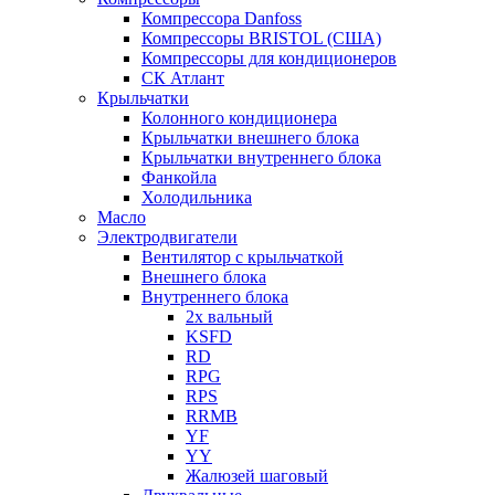
Компрессора Danfoss
Компрессоры BRISTOL (США)
Компрессоры для кондиционеров
СК Атлант
Крыльчатки
Колонного кондиционера
Крыльчатки внешнего блока
Крыльчатки внутреннего блока
Фанкойла
Холодильника
Масло
Электродвигатели
Вентилятор с крыльчаткой
Внешнего блока
Внутреннего блока
2х вальный
KSFD
RD
RPG
RPS
RRMB
YF
YY
Жалюзей шаговый