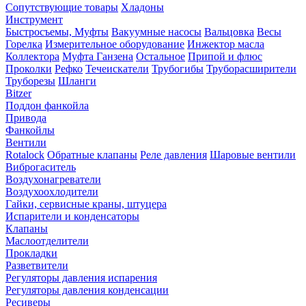
Сопутствующие товары
Хладоны
Инструмент
Быстросъемы, Муфты
Вакуумные насосы
Вальцовка
Весы
Горелка
Измерительное оборудование
Инжектор масла
Коллектора
Муфта Ганзена
Остальное
Припой и флюс
Проколки
Рефко
Течеискатели
Трубогибы
Труборасширители
Труборезы
Шланги
Bitzer
Поддон фанкойла
Привода
Фанкойлы
Вентили
Rotalock
Обратные клапаны
Реле давления
Шаровые вентили
Виброгаситель
Воздухонагреватели
Воздухоохлодители
Гайки, сервисные краны, штуцера
Испарители и конденсаторы
Клапаны
Маслоотделители
Прокладки
Разветвители
Регуляторы давления испарения
Регуляторы давления конденсации
Ресиверы