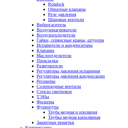
Rotalock
Обратные клапаны
Реле давления
Шаровые вентили
Виброгаситель
Воздухонагреватели
Воздухоохлодители
Гайки, сервисные краны, штуцера
Испарители и конденсаторы
Клапаны
Маслоотделители
Прокладки
Разветвители
Регуляторы давления испарения
Регуляторы давления конденсации
Ресиверы
Соленоидные вентили
Стекло смотровое
ТЭНы
Фильтры
Фурнитура
Труба медная и изоляция
Трубка медная капилярная
Защитные решетки
Компрессоры