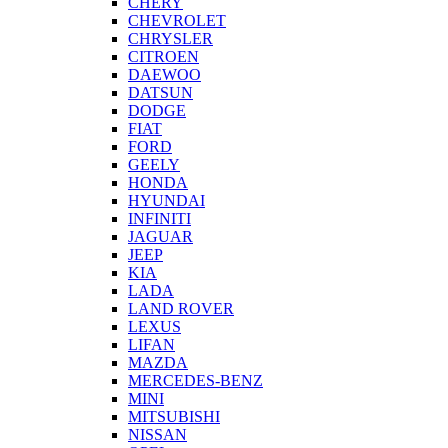
CHERY
CHEVROLET
CHRYSLER
CITROEN
DAEWOO
DATSUN
DODGE
FIAT
FORD
GEELY
HONDA
HYUNDAI
INFINITI
JAGUAR
JEEP
KIA
LADA
LAND ROVER
LEXUS
LIFAN
MAZDA
MERCEDES-BENZ
MINI
MITSUBISHI
NISSAN