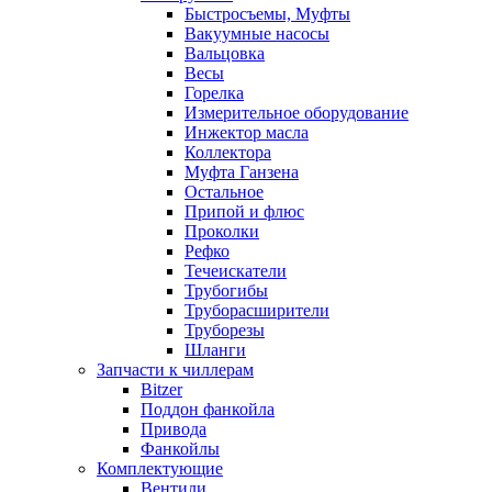
Быстросъемы, Муфты
Вакуумные насосы
Вальцовка
Весы
Горелка
Измерительное оборудование
Инжектор масла
Коллектора
Муфта Ганзена
Остальное
Припой и флюс
Проколки
Рефко
Течеискатели
Трубогибы
Труборасширители
Труборезы
Шланги
Запчасти к чиллерам
Bitzer
Поддон фанкойла
Привода
Фанкойлы
Комплектующие
Вентили