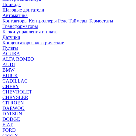
Привода
Шаговые двигатели
Автоматика
Контакторы
Контроллеры
Реле
Таймеры
Термостаты
Трансформаторы
Блоки управления и платы
Датчики
Конденсаторы электрические
Пульты
ACURA
ALFA ROMEO
AUDI
BMW
BUICK
CADILLAC
CHERY
CHEVROLET
CHRYSLER
CITROEN
DAEWOO
DATSUN
DODGE
FIAT
FORD
GEELY