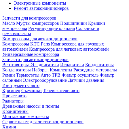
Электронные компоненты
Ремонт автокондиционеров
Запчасти для компрессоров
Масло
Муфты компрессоров
Подшипники
Крышки
компрессора
Регулирующие клапана
Сальники и
ремкомплекты
Компрессоры для автокондиционеров
Компрессоры KTC Parts
Компрессора для грузовых
автомобилей
Компрессора для легковых автомобилей
Универсальные компрессора
Запчасти для автокондиционеров
Вентиляторы, Эл. двигатели
Испарители
Конденсаторы
Конденсаторы
Наборы, Комплекты
Расходные материалы
Ремни
Термостаты Авто
ТРВ
Фильтр осушитель
Фильтр
салонный
Электрооборудование
Датчики давления
Инструменты авто
Кримпер
Съемники
Течеискатели авто
Прочее авто
Радиаторы
Дренажные насосы и помпы
Кронштейны
Монтажные комплекты
Сервис пакет для чистки кондиционеров
Химия