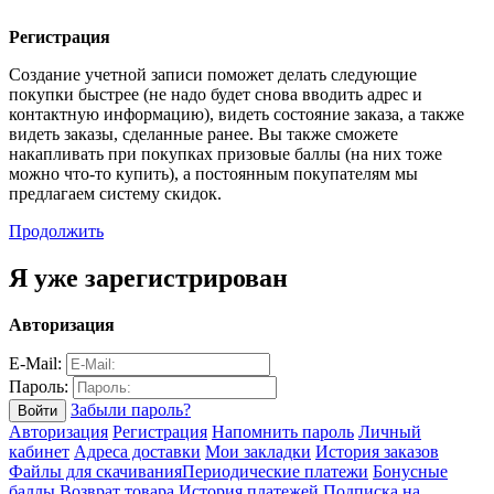
Регистрация
Создание учетной записи поможет делать следующие
покупки быстрее (не надо будет снова вводить адрес и
контактную информацию), видеть состояние заказа, а также
видеть заказы, сделанные ранее. Вы также сможете
накапливать при покупках призовые баллы (на них тоже
можно что-то купить), а постоянным покупателям мы
предлагаем систему скидок.
Продолжить
Я уже зарегистрирован
Авторизация
E-Mail:
Пароль:
Забыли пароль?
Авторизация
Регистрация
Напомнить пароль
Личный
кабинет
Адреса доставки
Мои закладки
История заказов
Файлы для скачивания
Периодические платежи
Бонусные
баллы
Возврат товара
История платежей
Подписка на