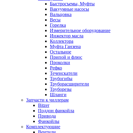
Быстросъемы, Муфты
Вакуумные насосы
Вальцовка
Весы
Горелка
Измерительное оборудование
Инжектор масла
Коллектора
Муфта Ганзена
Остальное
Припой и флюс
Проколки
Рефко
Течеискатели
Трубогибы
Труборасширители
Труборезы
Шланги
Запчасти к чиллерам
Bitzer
Поддон фанкойла
Привода
Фанкойлы
Комплектующие
Вентили