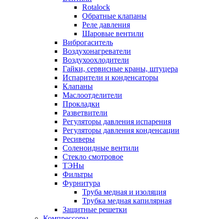
Rotalock
Обратные клапаны
Реле давления
Шаровые вентили
Виброгаситель
Воздухонагреватели
Воздухоохлодители
Гайки, сервисные краны, штуцера
Испарители и конденсаторы
Клапаны
Маслоотделители
Прокладки
Разветвители
Регуляторы давления испарения
Регуляторы давления конденсации
Ресиверы
Соленоидные вентили
Стекло смотровое
ТЭНы
Фильтры
Фурнитура
Труба медная и изоляция
Трубка медная капилярная
Защитные решетки
Компрессоры