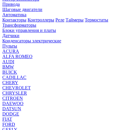
Привода
Шаговые двигатели
Автоматика
Контакторы
Контроллеры
Реле
Таймеры
Термостаты
Трансформаторы
Блоки управления и платы
Датчики
Конденсаторы электрические
Пульты
ACURA
ALFA ROMEO
AUDI
BMW
BUICK
CADILLAC
CHERY
CHEVROLET
CHRYSLER
CITROEN
DAEWOO
DATSUN
DODGE
FIAT
FORD
GEELY