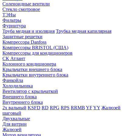
Соленоидные вентили
Стекло смотровое
ТЭНы
Фильтры
Фурнитура
Труба медная и изоляция
Трубка медная капилярная
Защитные решетки
Компрессора Danfoss
Компрессоры BRISTOL (США)
Компрессоры для кондиционеров
СК Атлант
Колонного кондиционера
Крыльчатки внешнего блока
Крыльчатки внутреннего блока
Фанкойла
Холодильника
Вентилятор с крыльчаткой
Внешнего блока
Внутреннего блока
2х вальный
KSFD
RD
RPG
RPS
RRMB
YF
YY
Жалюзей
шаговый
Двухвальные
Для витрин
Жалюзей
Мотор венилятора