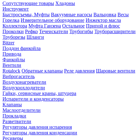
Сопутствующие товары
Хладоны
Инструмент
Быстросъемы, Муфты
Вакуумные насосы
Вальцовка
Весы
Горелка
Измерительное оборудование
Инжектор масла
Коллектора
Муфта Ганзена
Остальное
Припой и флюс
Проколки
Рефко
Течеискатели
Трубогибы
Труборасширители
Труборезы
Шланги
Bitzer
Поддон фанкойла
Привода
Фанкойлы
Вентили
Rotalock
Обратные клапаны
Реле давления
Шаровые вентили
Виброгаситель
Воздухонагреватели
Воздухоохлодители
Гайки, сервисные краны, штуцера
Испарители и конденсаторы
Клапаны
Маслоотделители
Прокладки
Разветвители
Регуляторы давления испарения
Регуляторы давления конденсации
Ресиверы