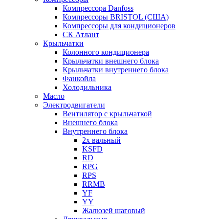
Компрессора Danfoss
Компрессоры BRISTOL (США)
Компрессоры для кондиционеров
СК Атлант
Крыльчатки
Колонного кондиционера
Крыльчатки внешнего блока
Крыльчатки внутреннего блока
Фанкойла
Холодильника
Масло
Электродвигатели
Вентилятор с крыльчаткой
Внешнего блока
Внутреннего блока
2х вальный
KSFD
RD
RPG
RPS
RRMB
YF
YY
Жалюзей шаговый