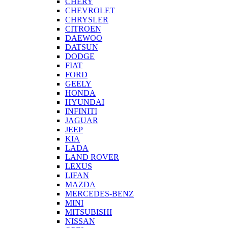
CHERY
CHEVROLET
CHRYSLER
CITROEN
DAEWOO
DATSUN
DODGE
FIAT
FORD
GEELY
HONDA
HYUNDAI
INFINITI
JAGUAR
JEEP
KIA
LADA
LAND ROVER
LEXUS
LIFAN
MAZDA
MERCEDES-BENZ
MINI
MITSUBISHI
NISSAN