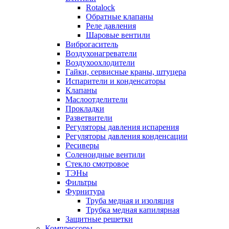
Rotalock
Обратные клапаны
Реле давления
Шаровые вентили
Виброгаситель
Воздухонагреватели
Воздухоохлодители
Гайки, сервисные краны, штуцера
Испарители и конденсаторы
Клапаны
Маслоотделители
Прокладки
Разветвители
Регуляторы давления испарения
Регуляторы давления конденсации
Ресиверы
Соленоидные вентили
Стекло смотровое
ТЭНы
Фильтры
Фурнитура
Труба медная и изоляция
Трубка медная капилярная
Защитные решетки
Компрессоры