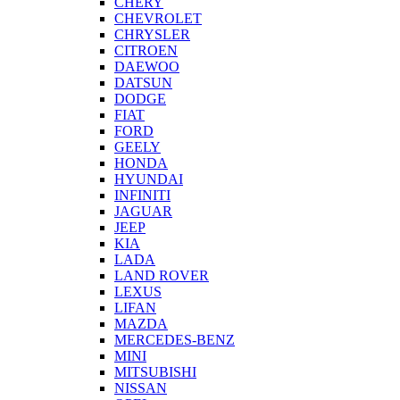
CHERY
CHEVROLET
CHRYSLER
CITROEN
DAEWOO
DATSUN
DODGE
FIAT
FORD
GEELY
HONDA
HYUNDAI
INFINITI
JAGUAR
JEEP
KIA
LADA
LAND ROVER
LEXUS
LIFAN
MAZDA
MERCEDES-BENZ
MINI
MITSUBISHI
NISSAN