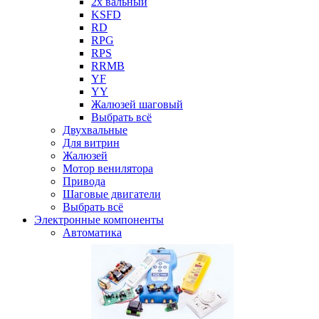
2х вальный
KSFD
RD
RPG
RPS
RRMB
YF
YY
Жалюзей шаговый
Выбрать всё
Двухвальные
Для витрин
Жалюзей
Мотор венилятора
Привода
Шаговые двигатели
Выбрать всё
Электронные компоненты
Автоматика