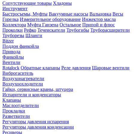
Сопутствующие товары
Хладоны
Инструмент
Быстросъемы, Муфты
Вакуумные насосы
Вальцовка
Весы
Горелка
Измерительное оборудование
Инжектор масла
Коллектора
Муфта Ганзена
Остальное
Припой и флюс
Проколки
Рефко
Течеискатели
Трубогибы
Труборасширители
Труборезы
Шланги
Bitzer
Поддон фанкойла
Привода
Фанкойлы
Вентили
Rotalock
Обратные клапаны
Реле давления
Шаровые вентили
Виброгаситель
Воздухонагреватели
Воздухоохлодители
Гайки, сервисные краны, штуцера
Испарители и конденсаторы
Клапаны
Маслоотделители
Прокладки
Разветвители
Регуляторы давления испарения
Регуляторы давления конденсации
Ресиверы