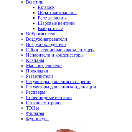
Вентили
Rotalock
Обратные клапаны
Реле давления
Шаровые вентили
Выбрать всё
Виброгаситель
Воздухонагреватели
Воздухоохлодители
Гайки, сервисные краны, штуцера
Испарители и конденсаторы
Клапаны
Маслоотделители
Прокладки
Разветвители
Регуляторы давления испарения
Регуляторы давления конденсации
Ресиверы
Соленоидные вентили
Стекло смотровое
ТЭНы
Фильтры
Фурнитура