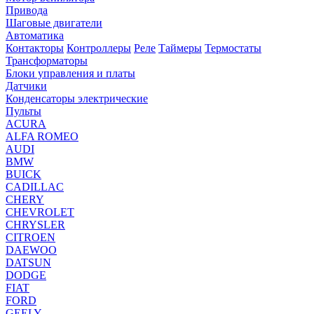
Привода
Шаговые двигатели
Автоматика
Контакторы
Контроллеры
Реле
Таймеры
Термостаты
Трансформаторы
Блоки управления и платы
Датчики
Конденсаторы электрические
Пульты
ACURA
ALFA ROMEO
AUDI
BMW
BUICK
CADILLAC
CHERY
CHEVROLET
CHRYSLER
CITROEN
DAEWOO
DATSUN
DODGE
FIAT
FORD
GEELY