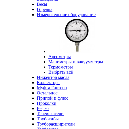
Весы
Горелка
Измерительное оборудование
Ареометры
Манометры и вакуумметры
Термометры
Выбрать всё
Инжектор масла
Коллектора
Муфта Ганзена
Остальное
Припой и флюс
Проколки
Рефко
Течеискатели
Трубогибы
Труборасширители