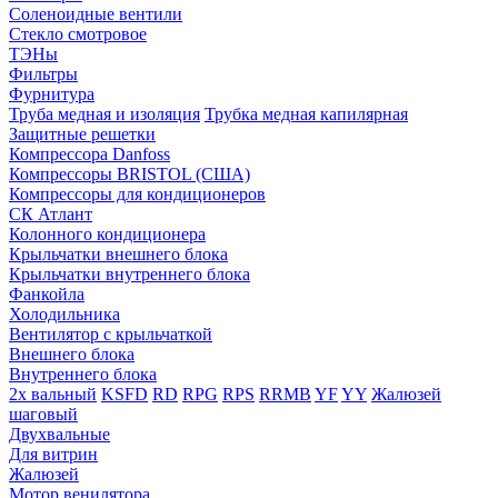
Соленоидные вентили
Стекло смотровое
ТЭНы
Фильтры
Фурнитура
Труба медная и изоляция
Трубка медная капилярная
Защитные решетки
Компрессора Danfoss
Компрессоры BRISTOL (США)
Компрессоры для кондиционеров
СК Атлант
Колонного кондиционера
Крыльчатки внешнего блока
Крыльчатки внутреннего блока
Фанкойла
Холодильника
Вентилятор с крыльчаткой
Внешнего блока
Внутреннего блока
2х вальный
KSFD
RD
RPG
RPS
RRMB
YF
YY
Жалюзей
шаговый
Двухвальные
Для витрин
Жалюзей
Мотор венилятора