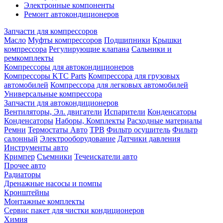
Электронные компоненты
Ремонт автокондиционеров
Запчасти для компрессоров
Масло
Муфты компрессоров
Подшипники
Крышки
компрессора
Регулирующие клапана
Сальники и
ремкомплекты
Компрессоры для автокондиционеров
Компрессоры KTC Parts
Компрессора для грузовых
автомобилей
Компрессора для легковых автомобилей
Универсальные компрессора
Запчасти для автокондиционеров
Вентиляторы, Эл. двигатели
Испарители
Конденсаторы
Конденсаторы
Наборы, Комплекты
Расходные материалы
Ремни
Термостаты Авто
ТРВ
Фильтр осушитель
Фильтр
салонный
Электрооборудование
Датчики давления
Инструменты авто
Кримпер
Съемники
Течеискатели авто
Прочее авто
Радиаторы
Дренажные насосы и помпы
Кронштейны
Монтажные комплекты
Сервис пакет для чистки кондиционеров
Химия