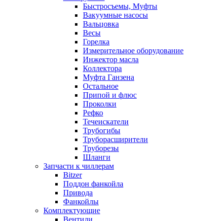
Быстросъемы, Муфты
Вакуумные насосы
Вальцовка
Весы
Горелка
Измерительное оборудование
Инжектор масла
Коллектора
Муфта Ганзена
Остальное
Припой и флюс
Проколки
Рефко
Течеискатели
Трубогибы
Труборасширители
Труборезы
Шланги
Запчасти к чиллерам
Bitzer
Поддон фанкойла
Привода
Фанкойлы
Комплектующие
Вентили