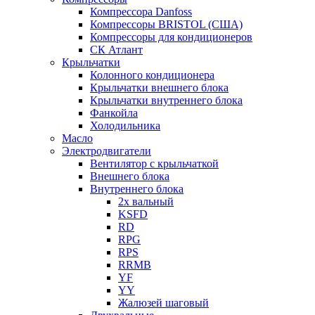
Компрессора Danfoss
Компрессоры BRISTOL (США)
Компрессоры для кондиционеров
СК Атлант
Крыльчатки
Колонного кондиционера
Крыльчатки внешнего блока
Крыльчатки внутреннего блока
Фанкойла
Холодильника
Масло
Электродвигатели
Вентилятор с крыльчаткой
Внешнего блока
Внутреннего блока
2х вальный
KSFD
RD
RPG
RPS
RRMB
YF
YY
Жалюзей шаговый