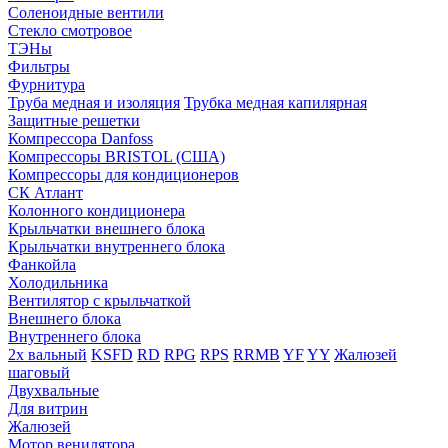
Соленоидные вентили
Стекло смотровое
ТЭНы
Фильтры
Фурнитура
Труба медная и изоляция
Трубка медная капилярная
Защитные решетки
Компрессора Danfoss
Компрессоры BRISTOL (США)
Компрессоры для кондиционеров
СК Атлант
Колонного кондиционера
Крыльчатки внешнего блока
Крыльчатки внутреннего блока
Фанкойла
Холодильника
Вентилятор с крыльчаткой
Внешнего блока
Внутреннего блока
2х вальный
KSFD
RD
RPG
RPS
RRMB
YF
YY
Жалюзей
шаговый
Двухвальные
Для витрин
Жалюзей
Мотор венилятора