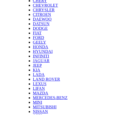
CHERY
CHEVROLET
CHRYSLER
CITROEN
DAEWOO
DATSUN
DODGE
FIAT
FORD
GEELY
HONDA
HYUNDAI
INFINITI
JAGUAR
JEEP
KIA
LADA
LAND ROVER
LEXUS
LIFAN
MAZDA
MERCEDES-BENZ
MINI
MITSUBISHI
NISSAN