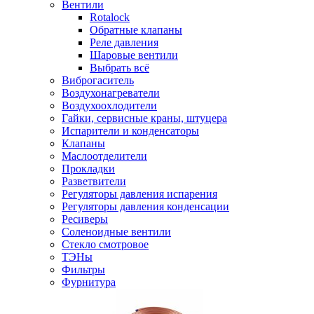
Вентили
Rotalock
Обратные клапаны
Реле давления
Шаровые вентили
Выбрать всё
Виброгаситель
Воздухонагреватели
Воздухоохлодители
Гайки, сервисные краны, штуцера
Испарители и конденсаторы
Клапаны
Маслоотделители
Прокладки
Разветвители
Регуляторы давления испарения
Регуляторы давления конденсации
Ресиверы
Соленоидные вентили
Стекло смотровое
ТЭНы
Фильтры
Фурнитура