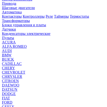
Привода
Шаговые двигатели
Автоматика
Контакторы
Контроллеры
Реле
Таймеры
Термостаты
Трансформаторы
Блоки управления и платы
Датчики
Конденсаторы электрические
Пульты
ACURA
ALFA ROMEO
AUDI
BMW
BUICK
CADILLAC
CHERY
CHEVROLET
CHRYSLER
CITROEN
DAEWOO
DATSUN
DODGE
FIAT
FORD
GEELY