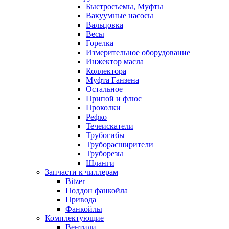
Быстросъемы, Муфты
Вакуумные насосы
Вальцовка
Весы
Горелка
Измерительное оборудование
Инжектор масла
Коллектора
Муфта Ганзена
Остальное
Припой и флюс
Проколки
Рефко
Течеискатели
Трубогибы
Труборасширители
Труборезы
Шланги
Запчасти к чиллерам
Bitzer
Поддон фанкойла
Привода
Фанкойлы
Комплектующие
Вентили