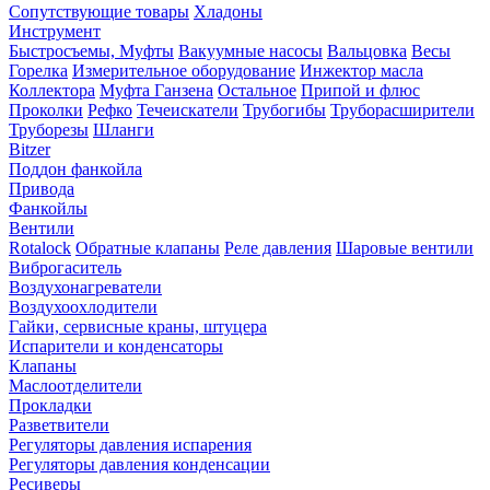
Сопутствующие товары
Хладоны
Инструмент
Быстросъемы, Муфты
Вакуумные насосы
Вальцовка
Весы
Горелка
Измерительное оборудование
Инжектор масла
Коллектора
Муфта Ганзена
Остальное
Припой и флюс
Проколки
Рефко
Течеискатели
Трубогибы
Труборасширители
Труборезы
Шланги
Bitzer
Поддон фанкойла
Привода
Фанкойлы
Вентили
Rotalock
Обратные клапаны
Реле давления
Шаровые вентили
Виброгаситель
Воздухонагреватели
Воздухоохлодители
Гайки, сервисные краны, штуцера
Испарители и конденсаторы
Клапаны
Маслоотделители
Прокладки
Разветвители
Регуляторы давления испарения
Регуляторы давления конденсации
Ресиверы