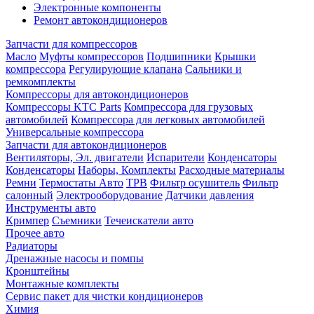
Электронные компоненты
Ремонт автокондиционеров
Запчасти для компрессоров
Масло
Муфты компрессоров
Подшипники
Крышки
компрессора
Регулирующие клапана
Сальники и
ремкомплекты
Компрессоры для автокондиционеров
Компрессоры KTC Parts
Компрессора для грузовых
автомобилей
Компрессора для легковых автомобилей
Универсальные компрессора
Запчасти для автокондиционеров
Вентиляторы, Эл. двигатели
Испарители
Конденсаторы
Конденсаторы
Наборы, Комплекты
Расходные материалы
Ремни
Термостаты Авто
ТРВ
Фильтр осушитель
Фильтр
салонный
Электрооборудование
Датчики давления
Инструменты авто
Кримпер
Съемники
Течеискатели авто
Прочее авто
Радиаторы
Дренажные насосы и помпы
Кронштейны
Монтажные комплекты
Сервис пакет для чистки кондиционеров
Химия