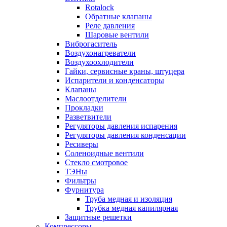
Rotalock
Обратные клапаны
Реле давления
Шаровые вентили
Виброгаситель
Воздухонагреватели
Воздухоохлодители
Гайки, сервисные краны, штуцера
Испарители и конденсаторы
Клапаны
Маслоотделители
Прокладки
Разветвители
Регуляторы давления испарения
Регуляторы давления конденсации
Ресиверы
Соленоидные вентили
Стекло смотровое
ТЭНы
Фильтры
Фурнитура
Труба медная и изоляция
Трубка медная капилярная
Защитные решетки
Компрессоры