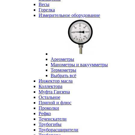
Весы
Горелка
Измерительное оборудование
Ареометры
Манометры и вакуумметры
Термометры
Выбрать всё
Инжектор масла
Коллектора
Муфта Ганзена
Остальное
Припой и флюс
Проколки
Рефко
Течеискатели
Трубогибы
Труборасширители