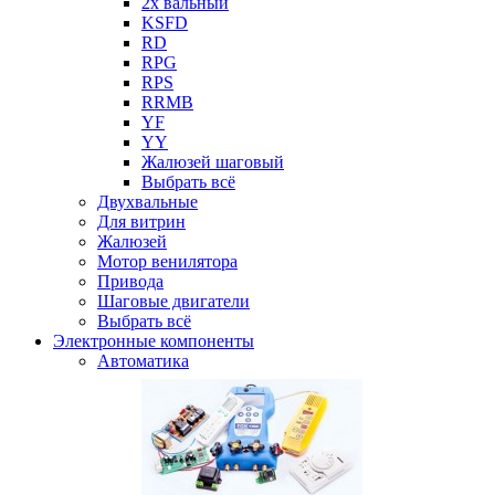
2х вальный
KSFD
RD
RPG
RPS
RRMB
YF
YY
Жалюзей шаговый
Выбрать всё
Двухвальные
Для витрин
Жалюзей
Мотор венилятора
Привода
Шаговые двигатели
Выбрать всё
Электронные компоненты
Автоматика