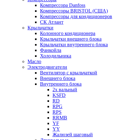
Компрессора Danfoss
Компрессоры BRISTOL (США)
Компрессоры для кондиционеров
СК Атлант
Крыльчатки
Колонного кондиционера
Крыльчатки внешнего блока
Крыльчатки внутреннего блока
Фанкойла
Холодильника
Масло
Электродвигатели
Вентилятор с крыльчаткой
Внешнего блока
Внутреннего блока
2х вальный
KSFD
RD
RPG
RPS
RRMB
YF
YY
Жалюзей шаговый