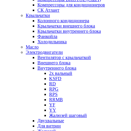
Компрессоры для кондиционеров
СК Атлант
Крыльчатки
Колонного кондиционера
Крыльчатки внешнего блока
Крыльчатки внутреннего блока
Фанкойла
Холодильника
Масло
Электродвигатели
Вентилятор с крыльчаткой
Внешнего блока
Внутреннего блока
2х вальный
KSFD
RD
RPG
RPS
RRMB
YF
YY
Жалюзей шаговый
Двухвальные
Для витрин