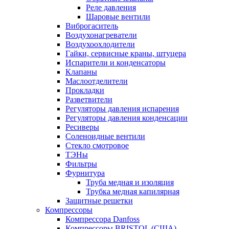
Реле давления
Шаровые вентили
Виброгаситель
Воздухонагреватели
Воздухоохлодители
Гайки, сервисные краны, штуцера
Испарители и конденсаторы
Клапаны
Маслоотделители
Прокладки
Разветвители
Регуляторы давления испарения
Регуляторы давления конденсации
Ресиверы
Соленоидные вентили
Стекло смотровое
ТЭНы
Фильтры
Фурнитура
Труба медная и изоляция
Трубка медная капилярная
Защитные решетки
Компрессоры
Компрессора Danfoss
Компрессоры BRISTOL (США)