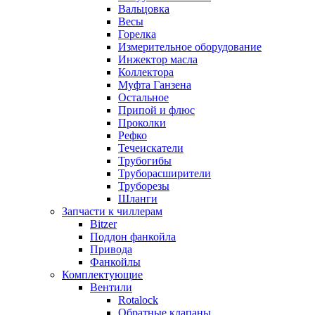
Вальцовка
Весы
Горелка
Измерительное оборудование
Инжектор масла
Коллектора
Муфта Ганзена
Остальное
Припой и флюс
Проколки
Рефко
Течеискатели
Трубогибы
Труборасширители
Труборезы
Шланги
Запчасти к чиллерам
Bitzer
Поддон фанкойла
Привода
Фанкойлы
Комплектующие
Вентили
Rotalock
Обратные клапаны