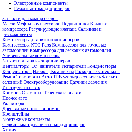
Электронные компоненты
Ремонт автокондиционеров
Запчасти для компрессоров
Масло
Муфты компрессоров
Подшипники
Крышки
компрессора
Регулирующие клапана
Сальники и
ремкомплекты
Компрессоры для автокондиционеров
Компрессоры KTC Parts
Компрессора для грузовых
автомобилей
Компрессора для легковых автомобилей
Универсальные компрессора
Запчасти для автокондиционеров
Вентиляторы, Эл. двигатели
Испарители
Конденсаторы
Конденсаторы
Наборы, Комплекты
Расходные материалы
Ремни
Термостаты Авто
ТРВ
Фильтр осушитель
Фильтр
салонный
Электрооборудование
Датчики давления
Инструменты авто
Кримпер
Съемники
Течеискатели авто
Прочее авто
Радиаторы
Дренажные насосы и помпы
Кронштейны
Монтажные комплекты
Сервис пакет для чистки кондиционеров
Химия