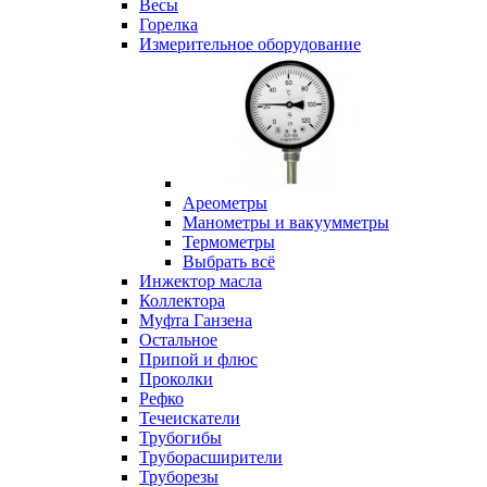
Весы
Горелка
Измерительное оборудование
Ареометры
Манометры и вакуумметры
Термометры
Выбрать всё
Инжектор масла
Коллектора
Муфта Ганзена
Остальное
Припой и флюс
Проколки
Рефко
Течеискатели
Трубогибы
Труборасширители
Труборезы