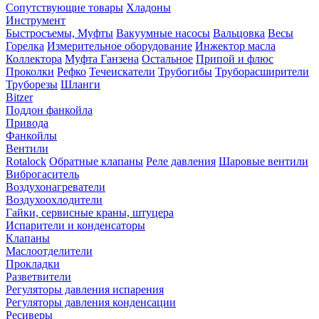
Сопутствующие товары
Хладоны
Инструмент
Быстросъемы, Муфты
Вакуумные насосы
Вальцовка
Весы
Горелка
Измерительное оборудование
Инжектор масла
Коллектора
Муфта Ганзена
Остальное
Припой и флюс
Проколки
Рефко
Течеискатели
Трубогибы
Труборасширители
Труборезы
Шланги
Bitzer
Поддон фанкойла
Привода
Фанкойлы
Вентили
Rotalock
Обратные клапаны
Реле давления
Шаровые вентили
Виброгаситель
Воздухонагреватели
Воздухоохлодители
Гайки, сервисные краны, штуцера
Испарители и конденсаторы
Клапаны
Маслоотделители
Прокладки
Разветвители
Регуляторы давления испарения
Регуляторы давления конденсации
Ресиверы