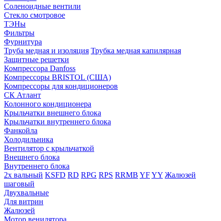
Соленоидные вентили
Стекло смотровое
ТЭНы
Фильтры
Фурнитура
Труба медная и изоляция
Трубка медная капилярная
Защитные решетки
Компрессора Danfoss
Компрессоры BRISTOL (США)
Компрессоры для кондиционеров
СК Атлант
Колонного кондиционера
Крыльчатки внешнего блока
Крыльчатки внутреннего блока
Фанкойла
Холодильника
Вентилятор с крыльчаткой
Внешнего блока
Внутреннего блока
2х вальный
KSFD
RD
RPG
RPS
RRMB
YF
YY
Жалюзей
шаговый
Двухвальные
Для витрин
Жалюзей
Мотор венилятора