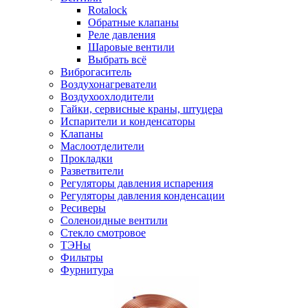
Rotalock
Обратные клапаны
Реле давления
Шаровые вентили
Выбрать всё
Виброгаситель
Воздухонагреватели
Воздухоохлодители
Гайки, сервисные краны, штуцера
Испарители и конденсаторы
Клапаны
Маслоотделители
Прокладки
Разветвители
Регуляторы давления испарения
Регуляторы давления конденсации
Ресиверы
Соленоидные вентили
Стекло смотровое
ТЭНы
Фильтры
Фурнитура