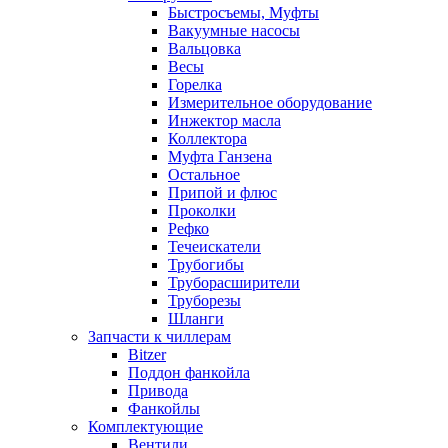
Быстросъемы, Муфты
Вакуумные насосы
Вальцовка
Весы
Горелка
Измерительное оборудование
Инжектор масла
Коллектора
Муфта Ганзена
Остальное
Припой и флюс
Проколки
Рефко
Течеискатели
Трубогибы
Труборасширители
Труборезы
Шланги
Запчасти к чиллерам
Bitzer
Поддон фанкойла
Привода
Фанкойлы
Комплектующие
Вентили