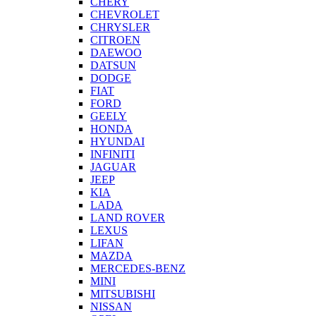
CHERY
CHEVROLET
CHRYSLER
CITROEN
DAEWOO
DATSUN
DODGE
FIAT
FORD
GEELY
HONDA
HYUNDAI
INFINITI
JAGUAR
JEEP
KIA
LADA
LAND ROVER
LEXUS
LIFAN
MAZDA
MERCEDES-BENZ
MINI
MITSUBISHI
NISSAN