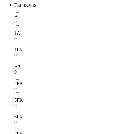
Тип ремня
A1
0
1A
0
1PK
0
A2
0
4PK
0
5PK
0
6PK
0
7PK