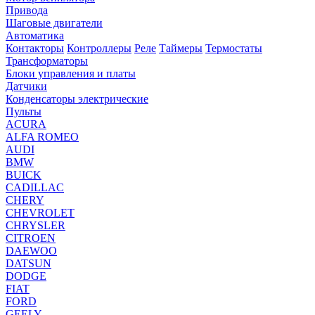
Привода
Шаговые двигатели
Автоматика
Контакторы
Контроллеры
Реле
Таймеры
Термостаты
Трансформаторы
Блоки управления и платы
Датчики
Конденсаторы электрические
Пульты
ACURA
ALFA ROMEO
AUDI
BMW
BUICK
CADILLAC
CHERY
CHEVROLET
CHRYSLER
CITROEN
DAEWOO
DATSUN
DODGE
FIAT
FORD
GEELY