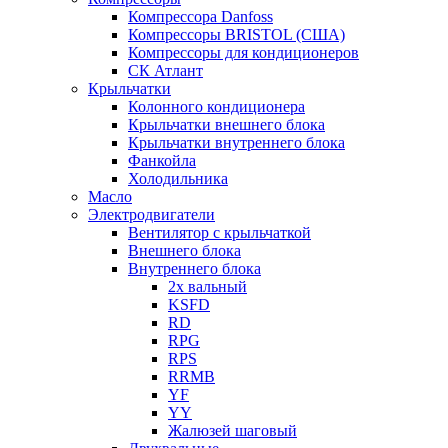
Компрессора Danfoss
Компрессоры BRISTOL (США)
Компрессоры для кондиционеров
СК Атлант
Крыльчатки
Колонного кондиционера
Крыльчатки внешнего блока
Крыльчатки внутреннего блока
Фанкойла
Холодильника
Масло
Электродвигатели
Вентилятор с крыльчаткой
Внешнего блока
Внутреннего блока
2х вальный
KSFD
RD
RPG
RPS
RRMB
YF
YY
Жалюзей шаговый