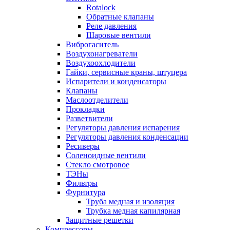
Rotalock
Обратные клапаны
Реле давления
Шаровые вентили
Виброгаситель
Воздухонагреватели
Воздухоохлодители
Гайки, сервисные краны, штуцера
Испарители и конденсаторы
Клапаны
Маслоотделители
Прокладки
Разветвители
Регуляторы давления испарения
Регуляторы давления конденсации
Ресиверы
Соленоидные вентили
Стекло смотровое
ТЭНы
Фильтры
Фурнитура
Труба медная и изоляция
Трубка медная капилярная
Защитные решетки
Компрессоры