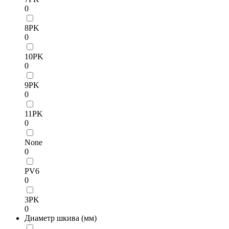
0
8PK
0
10PK
0
9PK
0
11PK
0
None
0
PV6
0
3PK
0
Диаметр шкива (мм)