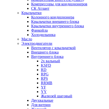
Компрессоры для кондиционеров
СК Атлант
Крыльчатки
Колонного кондиционера
Крыльчатки внешнего блока
Крыльчатки внутреннего блока
Фанкойла
Холодильника
Масло
Электродвигатели
Вентилятор с крыльчаткой
Внешнего блока
Внутреннего блока
2х вальный
KSFD
RD
RPG
RPS
RRMB
YF
YY
Жалюзей шаговый
Двухвальные
Для витрин