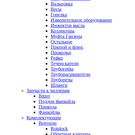
Вальцовка
Весы
Горелка
Измерительное оборудование
Инжектор масла
Коллектора
Муфта Ганзена
Остальное
Припой и флюс
Проколки
Рефко
Течеискатели
Трубогибы
Труборасширители
Труборезы
Шланги
Запчасти к чиллерам
Bitzer
Поддон фанкойла
Привода
Фанкойлы
Комплектующие
Вентили
Rotalock
Обратные клапаны