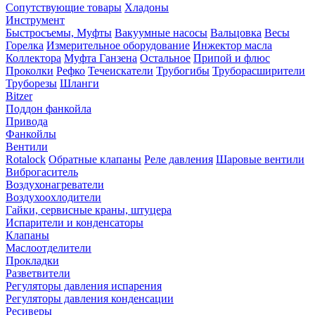
Сопутствующие товары
Хладоны
Инструмент
Быстросъемы, Муфты
Вакуумные насосы
Вальцовка
Весы
Горелка
Измерительное оборудование
Инжектор масла
Коллектора
Муфта Ганзена
Остальное
Припой и флюс
Проколки
Рефко
Течеискатели
Трубогибы
Труборасширители
Труборезы
Шланги
Bitzer
Поддон фанкойла
Привода
Фанкойлы
Вентили
Rotalock
Обратные клапаны
Реле давления
Шаровые вентили
Виброгаситель
Воздухонагреватели
Воздухоохлодители
Гайки, сервисные краны, штуцера
Испарители и конденсаторы
Клапаны
Маслоотделители
Прокладки
Разветвители
Регуляторы давления испарения
Регуляторы давления конденсации
Ресиверы