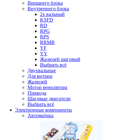
Внешнего блока
Внутреннего блока
2х вальный
KSFD
RD
RPG
RPS
RRMB
YF
YY
Жалюзей шаговый
Выбрать всё
Двухвальные
Для витрин
Жалюзей
Мотор венилятора
Привода
Шаговые двигатели
Выбрать всё
Электронные компоненты
Автоматика