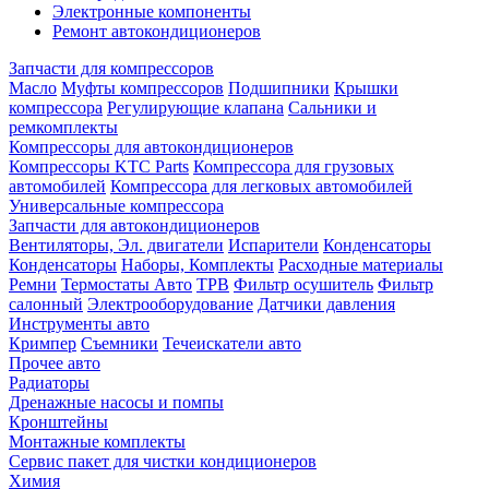
Электронные компоненты
Ремонт автокондиционеров
Запчасти для компрессоров
Масло
Муфты компрессоров
Подшипники
Крышки
компрессора
Регулирующие клапана
Сальники и
ремкомплекты
Компрессоры для автокондиционеров
Компрессоры KTC Parts
Компрессора для грузовых
автомобилей
Компрессора для легковых автомобилей
Универсальные компрессора
Запчасти для автокондиционеров
Вентиляторы, Эл. двигатели
Испарители
Конденсаторы
Конденсаторы
Наборы, Комплекты
Расходные материалы
Ремни
Термостаты Авто
ТРВ
Фильтр осушитель
Фильтр
салонный
Электрооборудование
Датчики давления
Инструменты авто
Кримпер
Съемники
Течеискатели авто
Прочее авто
Радиаторы
Дренажные насосы и помпы
Кронштейны
Монтажные комплекты
Сервис пакет для чистки кондиционеров
Химия