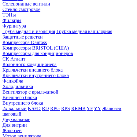
Соленоидные вентили
Стекло смотровое
ТЭНы
Фильтры
Фурнитура
Труба медная и изоляция
Трубка медная капилярная
Защитные решетки
Компрессора Danfoss
Компрессоры BRISTOL (США)
Компрессоры для кондиционеров
СК Атлант
Колонного кондиционера
Крыльчатки внешнего блока
Крыльчатки внутреннего блока
Фанкойла
Холодильника
Вентилятор с крыльчаткой
Внешнего блока
Внутреннего блока
2х вальный
KSFD
RD
RPG
RPS
RRMB
YF
YY
Жалюзей
шаговый
Двухвальные
Для витрин
Жалюзей
Мотор венилятора