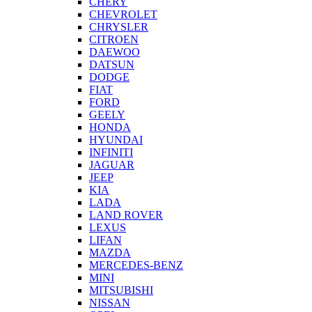
CHERY
CHEVROLET
CHRYSLER
CITROEN
DAEWOO
DATSUN
DODGE
FIAT
FORD
GEELY
HONDA
HYUNDAI
INFINITI
JAGUAR
JEEP
KIA
LADA
LAND ROVER
LEXUS
LIFAN
MAZDA
MERCEDES-BENZ
MINI
MITSUBISHI
NISSAN