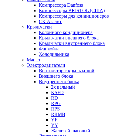
Компрессора Danfoss
Компрессоры BRISTOL (США)
Компрессоры для кондиционеров
СК Атлант
Крыльчатки
Колонного кондиционера
Крыльчатки внешнего блока
Крыльчатки внутреннего блока
Фанкойла
Холодильника
Масло
Электродвигатели
Вентилятор с крыльчаткой
Внешнего блока
Внутреннего блока
2х вальный
KSFD
RD
RPG
RPS
RRMB
YF
YY
Жалюзей шаговый