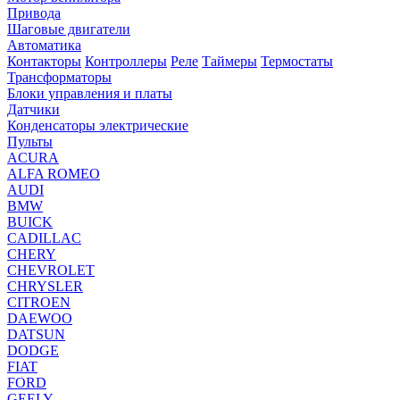
Привода
Шаговые двигатели
Автоматика
Контакторы
Контроллеры
Реле
Таймеры
Термостаты
Трансформаторы
Блоки управления и платы
Датчики
Конденсаторы электрические
Пульты
ACURA
ALFA ROMEO
AUDI
BMW
BUICK
CADILLAC
CHERY
CHEVROLET
CHRYSLER
CITROEN
DAEWOO
DATSUN
DODGE
FIAT
FORD
GEELY