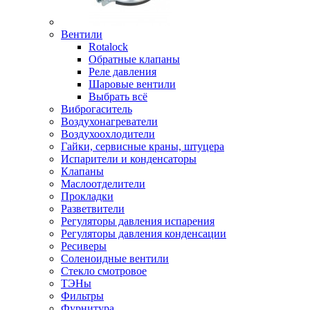
Вентили
Rotalock
Обратные клапаны
Реле давления
Шаровые вентили
Выбрать всё
Виброгаситель
Воздухонагреватели
Воздухоохлодители
Гайки, сервисные краны, штуцера
Испарители и конденсаторы
Клапаны
Маслоотделители
Прокладки
Разветвители
Регуляторы давления испарения
Регуляторы давления конденсации
Ресиверы
Соленоидные вентили
Стекло смотровое
ТЭНы
Фильтры
Фурнитура