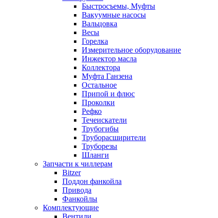
Быстросъемы, Муфты
Вакуумные насосы
Вальцовка
Весы
Горелка
Измерительное оборудование
Инжектор масла
Коллектора
Муфта Ганзена
Остальное
Припой и флюс
Проколки
Рефко
Течеискатели
Трубогибы
Труборасширители
Труборезы
Шланги
Запчасти к чиллерам
Bitzer
Поддон фанкойла
Привода
Фанкойлы
Комплектующие
Вентили