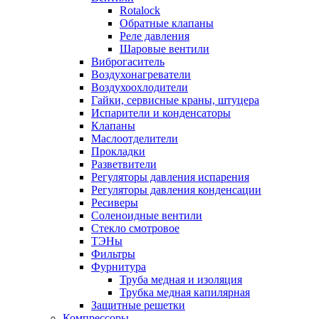
Rotalock
Обратные клапаны
Реле давления
Шаровые вентили
Виброгаситель
Воздухонагреватели
Воздухоохлодители
Гайки, сервисные краны, штуцера
Испарители и конденсаторы
Клапаны
Маслоотделители
Прокладки
Разветвители
Регуляторы давления испарения
Регуляторы давления конденсации
Ресиверы
Соленоидные вентили
Стекло смотровое
ТЭНы
Фильтры
Фурнитура
Труба медная и изоляция
Трубка медная капилярная
Защитные решетки
Компрессоры