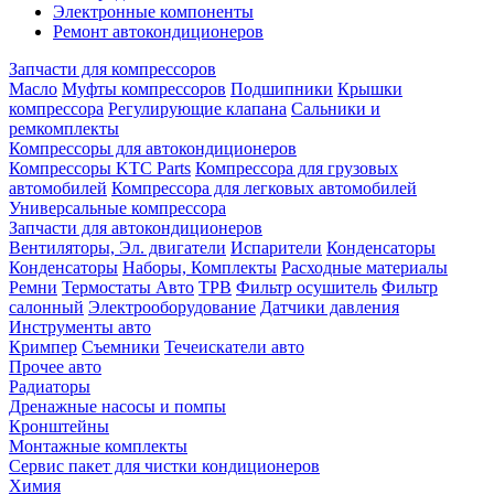
Электронные компоненты
Ремонт автокондиционеров
Запчасти для компрессоров
Масло
Муфты компрессоров
Подшипники
Крышки
компрессора
Регулирующие клапана
Сальники и
ремкомплекты
Компрессоры для автокондиционеров
Компрессоры KTC Parts
Компрессора для грузовых
автомобилей
Компрессора для легковых автомобилей
Универсальные компрессора
Запчасти для автокондиционеров
Вентиляторы, Эл. двигатели
Испарители
Конденсаторы
Конденсаторы
Наборы, Комплекты
Расходные материалы
Ремни
Термостаты Авто
ТРВ
Фильтр осушитель
Фильтр
салонный
Электрооборудование
Датчики давления
Инструменты авто
Кримпер
Съемники
Течеискатели авто
Прочее авто
Радиаторы
Дренажные насосы и помпы
Кронштейны
Монтажные комплекты
Сервис пакет для чистки кондиционеров
Химия