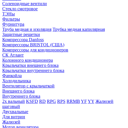
Соленоидные вентили
Стекло смотровое
ТЭНы
Фильтры
Фурнитура
Труба медная и изоляция
Трубка медная капилярная
Защитные решетки
Компрессора Danfoss
Компрессоры BRISTOL (США)
Компрессоры для кондиционеров
СК Атлант
Колонного кондиционера
Крыльчатки внешнего блока
Крыльчатки внутреннего блока
Фанкойла
Холодильника
Вентилятор с крыльчаткой
Внешнего блока
Внутреннего блока
2х вальный
KSFD
RD
RPG
RPS
RRMB
YF
YY
Жалюзей
шаговый
Двухвальные
Для витрин
Жалюзей
Мотор венилятора