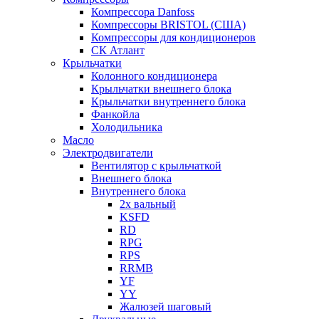
Компрессора Danfoss
Компрессоры BRISTOL (США)
Компрессоры для кондиционеров
СК Атлант
Крыльчатки
Колонного кондиционера
Крыльчатки внешнего блока
Крыльчатки внутреннего блока
Фанкойла
Холодильника
Масло
Электродвигатели
Вентилятор с крыльчаткой
Внешнего блока
Внутреннего блока
2х вальный
KSFD
RD
RPG
RPS
RRMB
YF
YY
Жалюзей шаговый