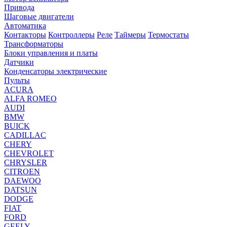
Привода
Шаговые двигатели
Автоматика
Контакторы
Контроллеры
Реле
Таймеры
Термостаты
Трансформаторы
Блоки управления и платы
Датчики
Конденсаторы электрические
Пульты
ACURA
ALFA ROMEO
AUDI
BMW
BUICK
CADILLAC
CHERY
CHEVROLET
CHRYSLER
CITROEN
DAEWOO
DATSUN
DODGE
FIAT
FORD
GEELY