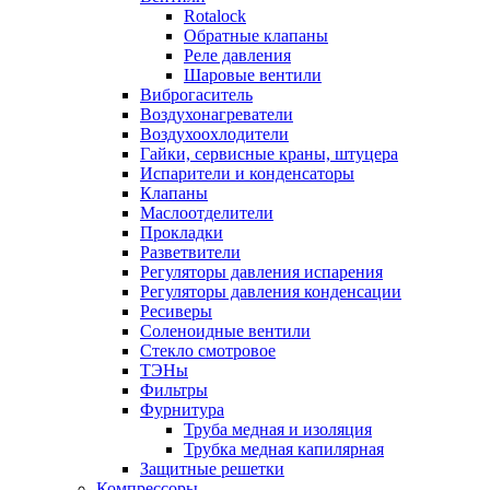
Rotalock
Обратные клапаны
Реле давления
Шаровые вентили
Виброгаситель
Воздухонагреватели
Воздухоохлодители
Гайки, сервисные краны, штуцера
Испарители и конденсаторы
Клапаны
Маслоотделители
Прокладки
Разветвители
Регуляторы давления испарения
Регуляторы давления конденсации
Ресиверы
Соленоидные вентили
Стекло смотровое
ТЭНы
Фильтры
Фурнитура
Труба медная и изоляция
Трубка медная капилярная
Защитные решетки
Компрессоры