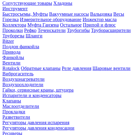
Сопутствующие товары
Хладоны
Инструмент
Быстросъемы, Муфты
Вакуумные насосы
Вальцовка
Весы
Горелка
Измерительное оборудование
Инжектор масла
Коллектора
Муфта Ганзена
Остальное
Припой и флюс
Проколки
Рефко
Течеискатели
Трубогибы
Труборасширители
Труборезы
Шланги
Bitzer
Поддон фанкойла
Привода
Фанкойлы
Вентили
Rotalock
Обратные клапаны
Реле давления
Шаровые вентили
Виброгаситель
Воздухонагреватели
Воздухоохлодители
Гайки, сервисные краны, штуцера
Испарители и конденсаторы
Клапаны
Маслоотделители
Прокладки
Разветвители
Регуляторы давления испарения
Регуляторы давления конденсации
Ресиверы