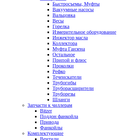
Быстросъемы, Муфты
Вакуумные насосы
Вальцовка
Весы
Горелка
Измерительное оборудование
Инжектор масла
Коллектора
Муфта Ганзена
Остальное
Припой и флюс
Проколки
Рефко
Течеискатели
Трубогибы
Труборасширители
Труборезы
Шланги
Запчасти к чиллерам
Bitzer
Поддон фанкойла
Привода
Фанкойлы
Комплектующие
Вентили