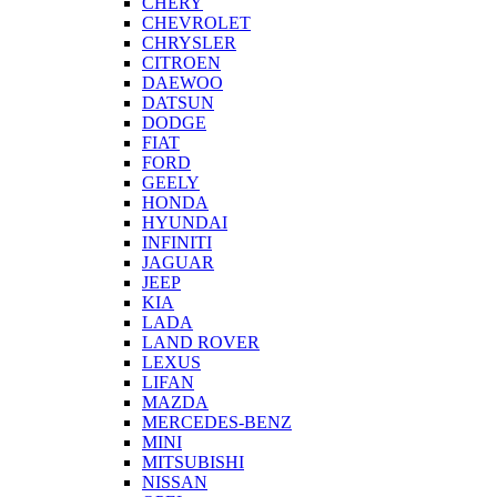
CHERY
CHEVROLET
CHRYSLER
CITROEN
DAEWOO
DATSUN
DODGE
FIAT
FORD
GEELY
HONDA
HYUNDAI
INFINITI
JAGUAR
JEEP
KIA
LADA
LAND ROVER
LEXUS
LIFAN
MAZDA
MERCEDES-BENZ
MINI
MITSUBISHI
NISSAN