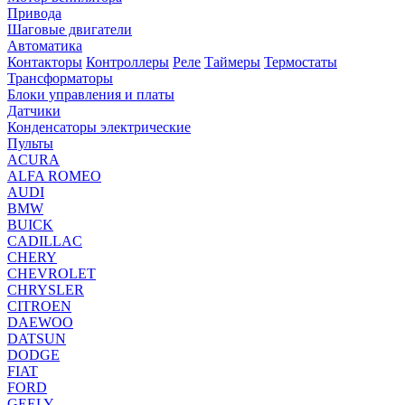
Привода
Шаговые двигатели
Автоматика
Контакторы
Контроллеры
Реле
Таймеры
Термостаты
Трансформаторы
Блоки управления и платы
Датчики
Конденсаторы электрические
Пульты
ACURA
ALFA ROMEO
AUDI
BMW
BUICK
CADILLAC
CHERY
CHEVROLET
CHRYSLER
CITROEN
DAEWOO
DATSUN
DODGE
FIAT
FORD
GEELY