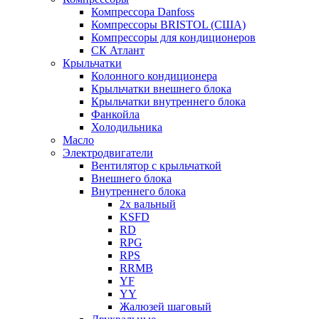
Компрессора Danfoss
Компрессоры BRISTOL (США)
Компрессоры для кондиционеров
СК Атлант
Крыльчатки
Колонного кондиционера
Крыльчатки внешнего блока
Крыльчатки внутреннего блока
Фанкойла
Холодильника
Масло
Электродвигатели
Вентилятор с крыльчаткой
Внешнего блока
Внутреннего блока
2х вальный
KSFD
RD
RPG
RPS
RRMB
YF
YY
Жалюзей шаговый