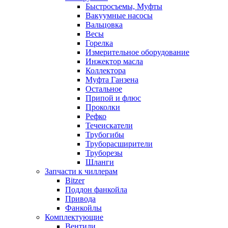
Быстросъемы, Муфты
Вакуумные насосы
Вальцовка
Весы
Горелка
Измерительное оборудование
Инжектор масла
Коллектора
Муфта Ганзена
Остальное
Припой и флюс
Проколки
Рефко
Течеискатели
Трубогибы
Труборасширители
Труборезы
Шланги
Запчасти к чиллерам
Bitzer
Поддон фанкойла
Привода
Фанкойлы
Комплектующие
Вентили