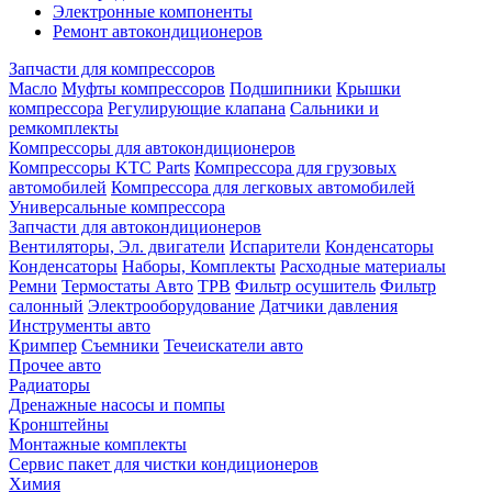
Электронные компоненты
Ремонт автокондиционеров
Запчасти для компрессоров
Масло
Муфты компрессоров
Подшипники
Крышки
компрессора
Регулирующие клапана
Сальники и
ремкомплекты
Компрессоры для автокондиционеров
Компрессоры KTC Parts
Компрессора для грузовых
автомобилей
Компрессора для легковых автомобилей
Универсальные компрессора
Запчасти для автокондиционеров
Вентиляторы, Эл. двигатели
Испарители
Конденсаторы
Конденсаторы
Наборы, Комплекты
Расходные материалы
Ремни
Термостаты Авто
ТРВ
Фильтр осушитель
Фильтр
салонный
Электрооборудование
Датчики давления
Инструменты авто
Кримпер
Съемники
Течеискатели авто
Прочее авто
Радиаторы
Дренажные насосы и помпы
Кронштейны
Монтажные комплекты
Сервис пакет для чистки кондиционеров
Химия