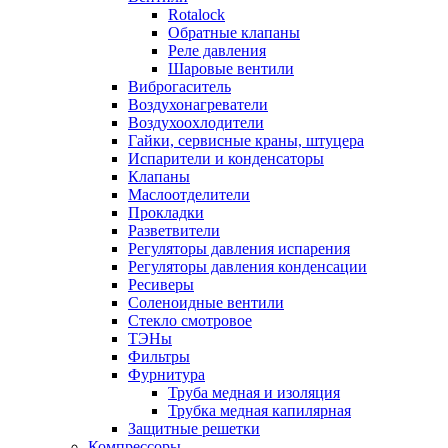
Rotalock
Обратные клапаны
Реле давления
Шаровые вентили
Виброгаситель
Воздухонагреватели
Воздухоохлодители
Гайки, сервисные краны, штуцера
Испарители и конденсаторы
Клапаны
Маслоотделители
Прокладки
Разветвители
Регуляторы давления испарения
Регуляторы давления конденсации
Ресиверы
Соленоидные вентили
Стекло смотровое
ТЭНы
Фильтры
Фурнитура
Труба медная и изоляция
Трубка медная капилярная
Защитные решетки
Компрессоры