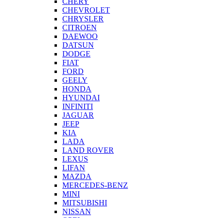
CHERY
CHEVROLET
CHRYSLER
CITROEN
DAEWOO
DATSUN
DODGE
FIAT
FORD
GEELY
HONDA
HYUNDAI
INFINITI
JAGUAR
JEEP
KIA
LADA
LAND ROVER
LEXUS
LIFAN
MAZDA
MERCEDES-BENZ
MINI
MITSUBISHI
NISSAN