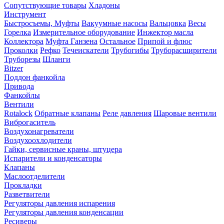
Сопутствующие товары
Хладоны
Инструмент
Быстросъемы, Муфты
Вакуумные насосы
Вальцовка
Весы
Горелка
Измерительное оборудование
Инжектор масла
Коллектора
Муфта Ганзена
Остальное
Припой и флюс
Проколки
Рефко
Течеискатели
Трубогибы
Труборасширители
Труборезы
Шланги
Bitzer
Поддон фанкойла
Привода
Фанкойлы
Вентили
Rotalock
Обратные клапаны
Реле давления
Шаровые вентили
Виброгаситель
Воздухонагреватели
Воздухоохлодители
Гайки, сервисные краны, штуцера
Испарители и конденсаторы
Клапаны
Маслоотделители
Прокладки
Разветвители
Регуляторы давления испарения
Регуляторы давления конденсации
Ресиверы