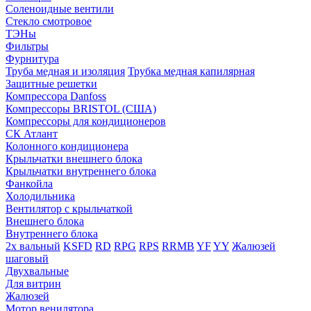
Соленоидные вентили
Стекло смотровое
ТЭНы
Фильтры
Фурнитура
Труба медная и изоляция
Трубка медная капилярная
Защитные решетки
Компрессора Danfoss
Компрессоры BRISTOL (США)
Компрессоры для кондиционеров
СК Атлант
Колонного кондиционера
Крыльчатки внешнего блока
Крыльчатки внутреннего блока
Фанкойла
Холодильника
Вентилятор с крыльчаткой
Внешнего блока
Внутреннего блока
2х вальный
KSFD
RD
RPG
RPS
RRMB
YF
YY
Жалюзей
шаговый
Двухвальные
Для витрин
Жалюзей
Мотор венилятора