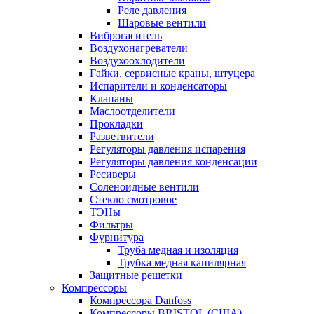
Реле давления
Шаровые вентили
Виброгаситель
Воздухонагреватели
Воздухоохлодители
Гайки, сервисные краны, штуцера
Испарители и конденсаторы
Клапаны
Маслоотделители
Прокладки
Разветвители
Регуляторы давления испарения
Регуляторы давления конденсации
Ресиверы
Соленоидные вентили
Стекло смотровое
ТЭНы
Фильтры
Фурнитура
Труба медная и изоляция
Трубка медная капилярная
Защитные решетки
Компрессоры
Компрессора Danfoss
Компрессоры BRISTOL (США)