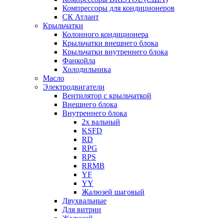
Компрессоры для кондиционеров
СК Атлант
Крыльчатки
Колонного кондиционера
Крыльчатки внешнего блока
Крыльчатки внутреннего блока
Фанкойла
Холодильника
Масло
Электродвигатели
Вентилятор с крыльчаткой
Внешнего блока
Внутреннего блока
2х вальный
KSFD
RD
RPG
RPS
RRMB
YF
YY
Жалюзей шаговый
Двухвальные
Для витрин