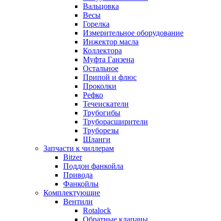
Вальцовка
Весы
Горелка
Измерительное оборудование
Инжектор масла
Коллектора
Муфта Ганзена
Остальное
Припой и флюс
Проколки
Рефко
Течеискатели
Трубогибы
Труборасширители
Труборезы
Шланги
Запчасти к чиллерам
Bitzer
Поддон фанкойла
Привода
Фанкойлы
Комплектующие
Вентили
Rotalock
Обратные клапаны