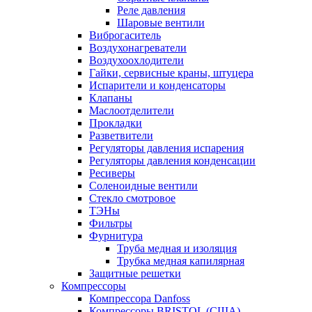
Реле давления
Шаровые вентили
Виброгаситель
Воздухонагреватели
Воздухоохлодители
Гайки, сервисные краны, штуцера
Испарители и конденсаторы
Клапаны
Маслоотделители
Прокладки
Разветвители
Регуляторы давления испарения
Регуляторы давления конденсации
Ресиверы
Соленоидные вентили
Стекло смотровое
ТЭНы
Фильтры
Фурнитура
Труба медная и изоляция
Трубка медная капилярная
Защитные решетки
Компрессоры
Компрессора Danfoss
Компрессоры BRISTOL (США)