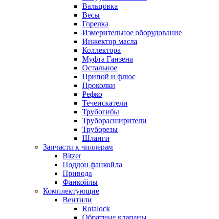
Вальцовка
Весы
Горелка
Измерительное оборудование
Инжектор масла
Коллектора
Муфта Ганзена
Остальное
Припой и флюс
Проколки
Рефко
Течеискатели
Трубогибы
Труборасширители
Труборезы
Шланги
Запчасти к чиллерам
Bitzer
Поддон фанкойла
Привода
Фанкойлы
Комплектующие
Вентили
Rotalock
Обратные клапаны