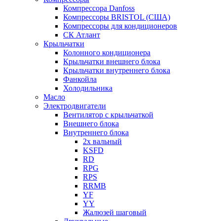
Компрессора Danfoss
Компрессоры BRISTOL (США)
Компрессоры для кондиционеров
СК Атлант
Крыльчатки
Колонного кондиционера
Крыльчатки внешнего блока
Крыльчатки внутреннего блока
Фанкойла
Холодильника
Масло
Электродвигатели
Вентилятор с крыльчаткой
Внешнего блока
Внутреннего блока
2х вальный
KSFD
RD
RPG
RPS
RRMB
YF
YY
Жалюзей шаговый