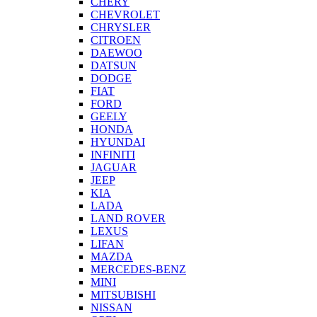
CHERY
CHEVROLET
CHRYSLER
CITROEN
DAEWOO
DATSUN
DODGE
FIAT
FORD
GEELY
HONDA
HYUNDAI
INFINITI
JAGUAR
JEEP
KIA
LADA
LAND ROVER
LEXUS
LIFAN
MAZDA
MERCEDES-BENZ
MINI
MITSUBISHI
NISSAN