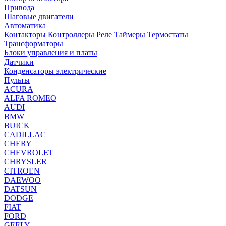
Привода
Шаговые двигатели
Автоматика
Контакторы
Контроллеры
Реле
Таймеры
Термостаты
Трансформаторы
Блоки управления и платы
Датчики
Конденсаторы электрические
Пульты
ACURA
ALFA ROMEO
AUDI
BMW
BUICK
CADILLAC
CHERY
CHEVROLET
CHRYSLER
CITROEN
DAEWOO
DATSUN
DODGE
FIAT
FORD
GEELY