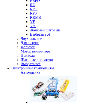
KSFD
RD
RPG
RPS
RRMB
YF
YY
Жалюзей шаговый
Выбрать всё
Двухвальные
Для витрин
Жалюзей
Мотор венилятора
Привода
Шаговые двигатели
Выбрать всё
Электронные компоненты
Автоматика