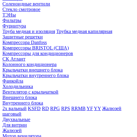
Соленоидные вентили
Стекло смотровое
ТЭНы
Фильтры
Фурнитура
Труба медная и изоляция
Трубка медная капилярная
Защитные решетки
Компрессора Danfoss
Компрессоры BRISTOL (США)
Компрессоры для кондиционеров
СК Атлант
Колонного кондиционера
Крыльчатки внешнего блока
Крыльчатки внутреннего блока
Фанкойла
Холодильника
Вентилятор с крыльчаткой
Внешнего блока
Внутреннего блока
2х вальный
KSFD
RD
RPG
RPS
RRMB
YF
YY
Жалюзей
шаговый
Двухвальные
Для витрин
Жалюзей
Мотор венилятора