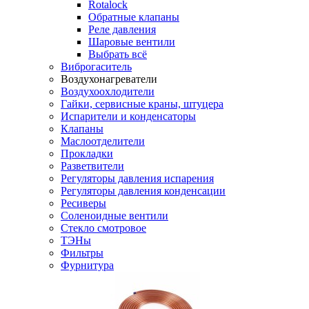
Rotalock
Обратные клапаны
Реле давления
Шаровые вентили
Выбрать всё
Виброгаситель
Воздухонагреватели
Воздухоохлодители
Гайки, сервисные краны, штуцера
Испарители и конденсаторы
Клапаны
Маслоотделители
Прокладки
Разветвители
Регуляторы давления испарения
Регуляторы давления конденсации
Ресиверы
Соленоидные вентили
Стекло смотровое
ТЭНы
Фильтры
Фурнитура