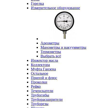
Горелка
Измерительное оборудование
Ареометры
Манометры и вакуумметры
Термометры
Выбрать всё
Инжектор масла
Коллектора
Муфта Ганзена
Остальное
Припой и флюс
Проколки
Рефко
Течеискатели
Трубогибы
Труборасширители
Труборезы