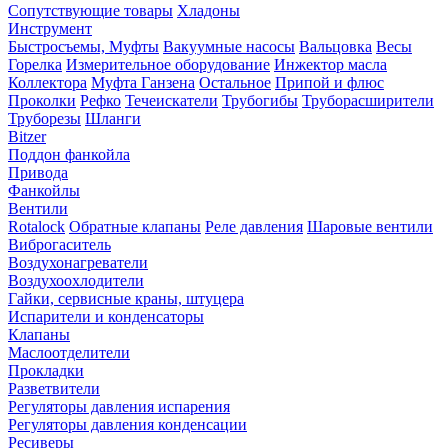
Сопутствующие товары
Хладоны
Инструмент
Быстросъемы, Муфты
Вакуумные насосы
Вальцовка
Весы
Горелка
Измерительное оборудование
Инжектор масла
Коллектора
Муфта Ганзена
Остальное
Припой и флюс
Проколки
Рефко
Течеискатели
Трубогибы
Труборасширители
Труборезы
Шланги
Bitzer
Поддон фанкойла
Привода
Фанкойлы
Вентили
Rotalock
Обратные клапаны
Реле давления
Шаровые вентили
Виброгаситель
Воздухонагреватели
Воздухоохлодители
Гайки, сервисные краны, штуцера
Испарители и конденсаторы
Клапаны
Маслоотделители
Прокладки
Разветвители
Регуляторы давления испарения
Регуляторы давления конденсации
Ресиверы