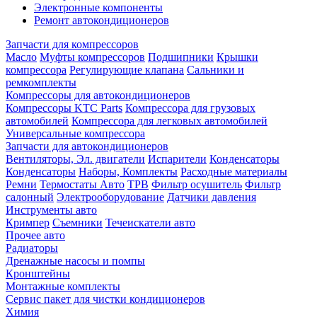
Электронные компоненты
Ремонт автокондиционеров
Запчасти для компрессоров
Масло
Муфты компрессоров
Подшипники
Крышки
компрессора
Регулирующие клапана
Сальники и
ремкомплекты
Компрессоры для автокондиционеров
Компрессоры KTC Parts
Компрессора для грузовых
автомобилей
Компрессора для легковых автомобилей
Универсальные компрессора
Запчасти для автокондиционеров
Вентиляторы, Эл. двигатели
Испарители
Конденсаторы
Конденсаторы
Наборы, Комплекты
Расходные материалы
Ремни
Термостаты Авто
ТРВ
Фильтр осушитель
Фильтр
салонный
Электрооборудование
Датчики давления
Инструменты авто
Кримпер
Съемники
Течеискатели авто
Прочее авто
Радиаторы
Дренажные насосы и помпы
Кронштейны
Монтажные комплекты
Сервис пакет для чистки кондиционеров
Химия