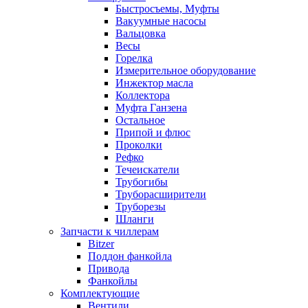
Быстросъемы, Муфты
Вакуумные насосы
Вальцовка
Весы
Горелка
Измерительное оборудование
Инжектор масла
Коллектора
Муфта Ганзена
Остальное
Припой и флюс
Проколки
Рефко
Течеискатели
Трубогибы
Труборасширители
Труборезы
Шланги
Запчасти к чиллерам
Bitzer
Поддон фанкойла
Привода
Фанкойлы
Комплектующие
Вентили