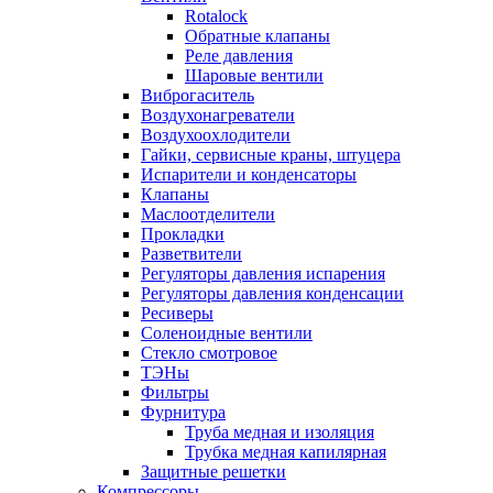
Rotalock
Обратные клапаны
Реле давления
Шаровые вентили
Виброгаситель
Воздухонагреватели
Воздухоохлодители
Гайки, сервисные краны, штуцера
Испарители и конденсаторы
Клапаны
Маслоотделители
Прокладки
Разветвители
Регуляторы давления испарения
Регуляторы давления конденсации
Ресиверы
Соленоидные вентили
Стекло смотровое
ТЭНы
Фильтры
Фурнитура
Труба медная и изоляция
Трубка медная капилярная
Защитные решетки
Компрессоры