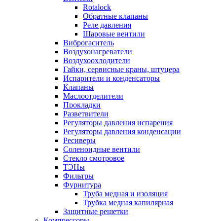
Rotalock
Обратные клапаны
Реле давления
Шаровые вентили
Виброгаситель
Воздухонагреватели
Воздухоохлодители
Гайки, сервисные краны, штуцера
Испарители и конденсаторы
Клапаны
Маслоотделители
Прокладки
Разветвители
Регуляторы давления испарения
Регуляторы давления конденсации
Ресиверы
Соленоидные вентили
Стекло смотровое
ТЭНы
Фильтры
Фурнитура
Труба медная и изоляция
Трубка медная капилярная
Защитные решетки
Компрессоры