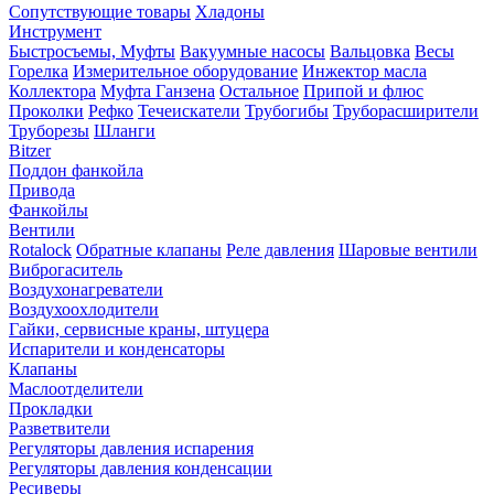
Сопутствующие товары
Хладоны
Инструмент
Быстросъемы, Муфты
Вакуумные насосы
Вальцовка
Весы
Горелка
Измерительное оборудование
Инжектор масла
Коллектора
Муфта Ганзена
Остальное
Припой и флюс
Проколки
Рефко
Течеискатели
Трубогибы
Труборасширители
Труборезы
Шланги
Bitzer
Поддон фанкойла
Привода
Фанкойлы
Вентили
Rotalock
Обратные клапаны
Реле давления
Шаровые вентили
Виброгаситель
Воздухонагреватели
Воздухоохлодители
Гайки, сервисные краны, штуцера
Испарители и конденсаторы
Клапаны
Маслоотделители
Прокладки
Разветвители
Регуляторы давления испарения
Регуляторы давления конденсации
Ресиверы