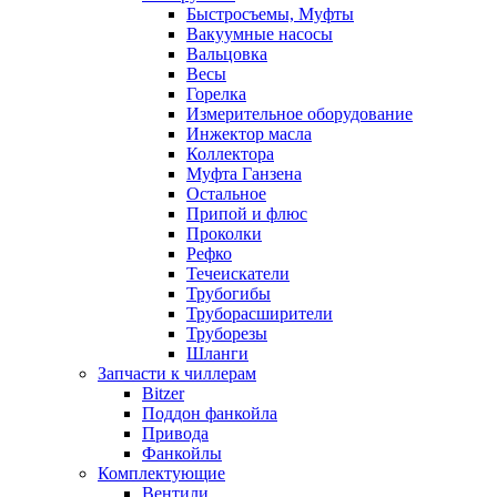
Быстросъемы, Муфты
Вакуумные насосы
Вальцовка
Весы
Горелка
Измерительное оборудование
Инжектор масла
Коллектора
Муфта Ганзена
Остальное
Припой и флюс
Проколки
Рефко
Течеискатели
Трубогибы
Труборасширители
Труборезы
Шланги
Запчасти к чиллерам
Bitzer
Поддон фанкойла
Привода
Фанкойлы
Комплектующие
Вентили