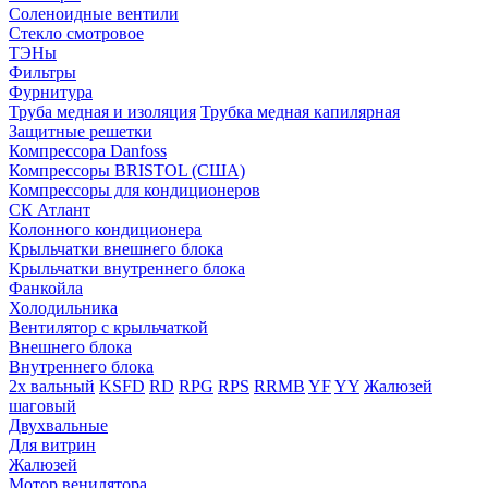
Соленоидные вентили
Стекло смотровое
ТЭНы
Фильтры
Фурнитура
Труба медная и изоляция
Трубка медная капилярная
Защитные решетки
Компрессора Danfoss
Компрессоры BRISTOL (США)
Компрессоры для кондиционеров
СК Атлант
Колонного кондиционера
Крыльчатки внешнего блока
Крыльчатки внутреннего блока
Фанкойла
Холодильника
Вентилятор с крыльчаткой
Внешнего блока
Внутреннего блока
2х вальный
KSFD
RD
RPG
RPS
RRMB
YF
YY
Жалюзей
шаговый
Двухвальные
Для витрин
Жалюзей
Мотор венилятора