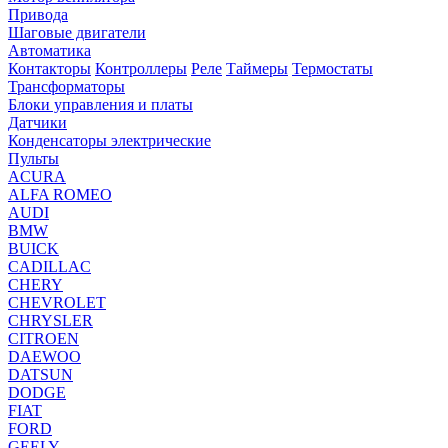
Привода
Шаговые двигатели
Автоматика
Контакторы
Контроллеры
Реле
Таймеры
Термостаты
Трансформаторы
Блоки управления и платы
Датчики
Конденсаторы электрические
Пульты
ACURA
ALFA ROMEO
AUDI
BMW
BUICK
CADILLAC
CHERY
CHEVROLET
CHRYSLER
CITROEN
DAEWOO
DATSUN
DODGE
FIAT
FORD
GEELY