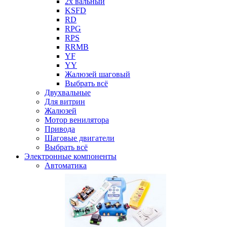
2х вальный
KSFD
RD
RPG
RPS
RRMB
YF
YY
Жалюзей шаговый
Выбрать всё
Двухвальные
Для витрин
Жалюзей
Мотор венилятора
Привода
Шаговые двигатели
Выбрать всё
Электронные компоненты
Автоматика