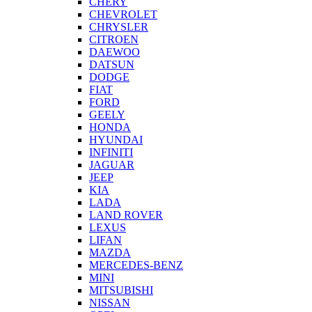
CHERY
CHEVROLET
CHRYSLER
CITROEN
DAEWOO
DATSUN
DODGE
FIAT
FORD
GEELY
HONDA
HYUNDAI
INFINITI
JAGUAR
JEEP
KIA
LADA
LAND ROVER
LEXUS
LIFAN
MAZDA
MERCEDES-BENZ
MINI
MITSUBISHI
NISSAN