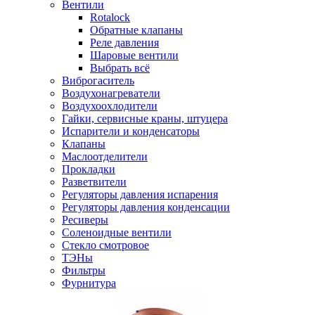
Вентили
Rotalock
Обратные клапаны
Реле давления
Шаровые вентили
Выбрать всё
Виброгаситель
Воздухонагреватели
Воздухоохлодители
Гайки, сервисные краны, штуцера
Испарители и конденсаторы
Клапаны
Маслоотделители
Прокладки
Разветвители
Регуляторы давления испарения
Регуляторы давления конденсации
Ресиверы
Соленоидные вентили
Стекло смотровое
ТЭНы
Фильтры
Фурнитура