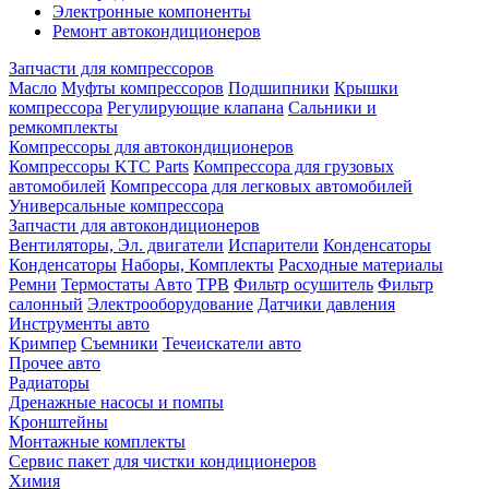
Электронные компоненты
Ремонт автокондиционеров
Запчасти для компрессоров
Масло
Муфты компрессоров
Подшипники
Крышки
компрессора
Регулирующие клапана
Сальники и
ремкомплекты
Компрессоры для автокондиционеров
Компрессоры KTC Parts
Компрессора для грузовых
автомобилей
Компрессора для легковых автомобилей
Универсальные компрессора
Запчасти для автокондиционеров
Вентиляторы, Эл. двигатели
Испарители
Конденсаторы
Конденсаторы
Наборы, Комплекты
Расходные материалы
Ремни
Термостаты Авто
ТРВ
Фильтр осушитель
Фильтр
салонный
Электрооборудование
Датчики давления
Инструменты авто
Кримпер
Съемники
Течеискатели авто
Прочее авто
Радиаторы
Дренажные насосы и помпы
Кронштейны
Монтажные комплекты
Сервис пакет для чистки кондиционеров
Химия