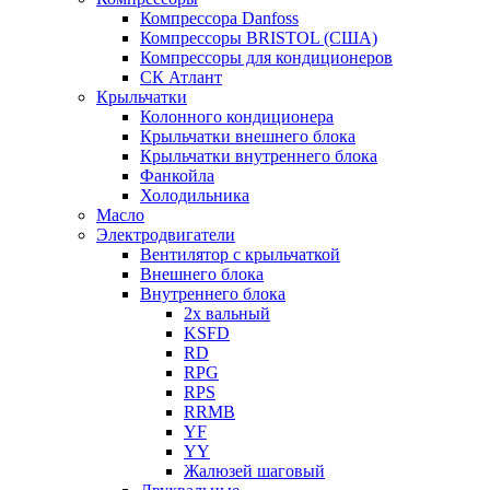
Компрессора Danfoss
Компрессоры BRISTOL (США)
Компрессоры для кондиционеров
СК Атлант
Крыльчатки
Колонного кондиционера
Крыльчатки внешнего блока
Крыльчатки внутреннего блока
Фанкойла
Холодильника
Масло
Электродвигатели
Вентилятор с крыльчаткой
Внешнего блока
Внутреннего блока
2х вальный
KSFD
RD
RPG
RPS
RRMB
YF
YY
Жалюзей шаговый