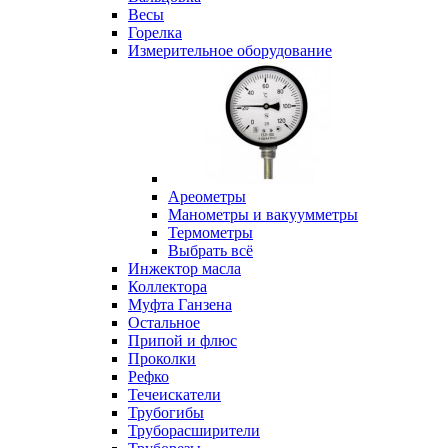
Весы
Горелка
Измерительное оборудование
Ареометры
Манометры и вакуумметры
Термометры
Выбрать всё
Инжектор масла
Коллектора
Муфта Ганзена
Остальное
Припой и флюс
Проколки
Рефко
Течеискатели
Трубогибы
Труборасширители