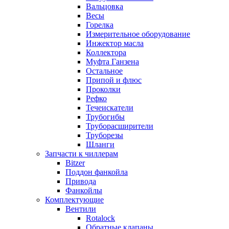
Вальцовка
Весы
Горелка
Измерительное оборудование
Инжектор масла
Коллектора
Муфта Ганзена
Остальное
Припой и флюс
Проколки
Рефко
Течеискатели
Трубогибы
Труборасширители
Труборезы
Шланги
Запчасти к чиллерам
Bitzer
Поддон фанкойла
Привода
Фанкойлы
Комплектующие
Вентили
Rotalock
Обратные клапаны