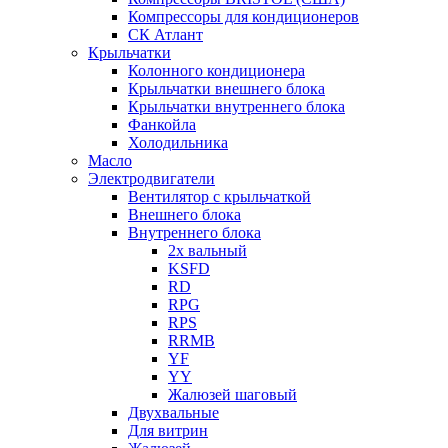
Компрессоры для кондиционеров
СК Атлант
Крыльчатки
Колонного кондиционера
Крыльчатки внешнего блока
Крыльчатки внутреннего блока
Фанкойла
Холодильника
Масло
Электродвигатели
Вентилятор с крыльчаткой
Внешнего блока
Внутреннего блока
2х вальный
KSFD
RD
RPG
RPS
RRMB
YF
YY
Жалюзей шаговый
Двухвальные
Для витрин