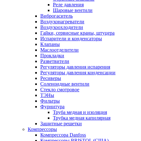
Реле давления
Шаровые вентили
Виброгаситель
Воздухонагреватели
Воздухоохлодители
Гайки, сервисные краны, штуцера
Испарители и конденсаторы
Клапаны
Маслоотделители
Прокладки
Разветвители
Регуляторы давления испарения
Регуляторы давления конденсации
Ресиверы
Соленоидные вентили
Стекло смотровое
ТЭНы
Фильтры
Фурнитура
Труба медная и изоляция
Трубка медная капилярная
Защитные решетки
Компрессоры
Компрессора Danfoss
Компрессоры BRISTOL (США)