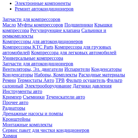
Электронные компоненты
Ремонт автокондиционеров
Запчасти для компрессоров
Масло
Муфты компрессоров
Подшипники
Крышки
компрессора
Регулирующие клапана
Сальники и
ремкомплекты
Компрессоры для автокондиционеров
Компрессоры KTC Parts
Компрессора для грузовых
автомобилей
Компрессора для легковых автомобилей
Универсальные компрессора
Запчасти для автокондиционеров
Вентиляторы, Эл. двигатели
Испарители
Конденсаторы
Конденсаторы
Наборы, Комплекты
Расходные материалы
Ремни
Термостаты Авто
ТРВ
Фильтр осушитель
Фильтр
салонный
Электрооборудование
Датчики давления
Инструменты авто
Кримпер
Съемники
Течеискатели авто
Прочее авто
Радиаторы
Дренажные насосы и помпы
Кронштейны
Монтажные комплекты
Сервис пакет для чистки кондиционеров
Химия