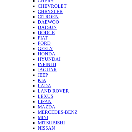
CHERY
CHEVROLET
CHRYSLER
CITROEN
DAEWOO
DATSUN
DODGE
FIAT
FORD
GEELY
HONDA
HYUNDAI
INFINITI
JAGUAR
JEEP
KIA
LADA
LAND ROVER
LEXUS
LIFAN
MAZDA
MERCEDES-BENZ
MINI
MITSUBISHI
NISSAN