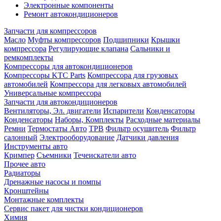
Электронные компоненты
Ремонт автокондиционеров
Запчасти для компрессоров
Масло
Муфты компрессоров
Подшипники
Крышки
компрессора
Регулирующие клапана
Сальники и
ремкомплекты
Компрессоры для автокондиционеров
Компрессоры KTC Parts
Компрессора для грузовых
автомобилей
Компрессора для легковых автомобилей
Универсальные компрессора
Запчасти для автокондиционеров
Вентиляторы, Эл. двигатели
Испарители
Конденсаторы
Конденсаторы
Наборы, Комплекты
Расходные материалы
Ремни
Термостаты Авто
ТРВ
Фильтр осушитель
Фильтр
салонный
Электрооборудование
Датчики давления
Инструменты авто
Кримпер
Съемники
Течеискатели авто
Прочее авто
Радиаторы
Дренажные насосы и помпы
Кронштейны
Монтажные комплекты
Сервис пакет для чистки кондиционеров
Химия