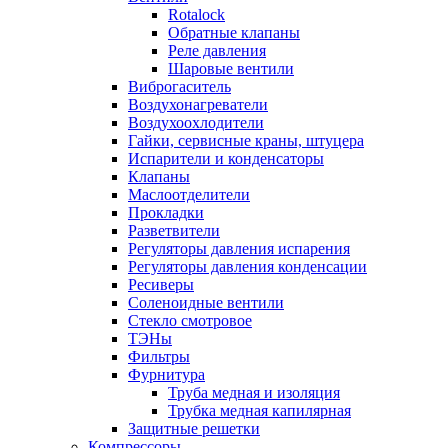
Rotalock
Обратные клапаны
Реле давления
Шаровые вентили
Виброгаситель
Воздухонагреватели
Воздухоохлодители
Гайки, сервисные краны, штуцера
Испарители и конденсаторы
Клапаны
Маслоотделители
Прокладки
Разветвители
Регуляторы давления испарения
Регуляторы давления конденсации
Ресиверы
Соленоидные вентили
Стекло смотровое
ТЭНы
Фильтры
Фурнитура
Труба медная и изоляция
Трубка медная капилярная
Защитные решетки
Компрессоры