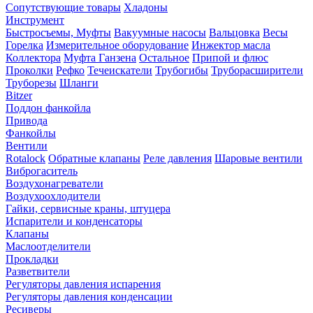
Сопутствующие товары
Хладоны
Инструмент
Быстросъемы, Муфты
Вакуумные насосы
Вальцовка
Весы
Горелка
Измерительное оборудование
Инжектор масла
Коллектора
Муфта Ганзена
Остальное
Припой и флюс
Проколки
Рефко
Течеискатели
Трубогибы
Труборасширители
Труборезы
Шланги
Bitzer
Поддон фанкойла
Привода
Фанкойлы
Вентили
Rotalock
Обратные клапаны
Реле давления
Шаровые вентили
Виброгаситель
Воздухонагреватели
Воздухоохлодители
Гайки, сервисные краны, штуцера
Испарители и конденсаторы
Клапаны
Маслоотделители
Прокладки
Разветвители
Регуляторы давления испарения
Регуляторы давления конденсации
Ресиверы