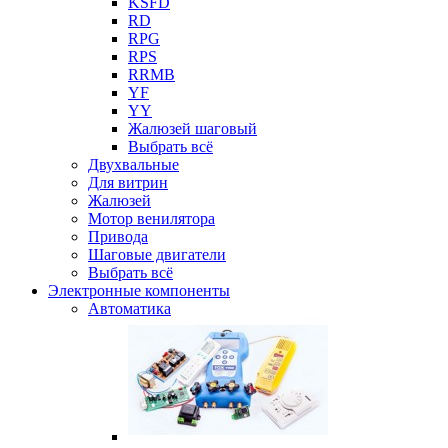
KSFD
RD
RPG
RPS
RRMB
YF
YY
Жалюзей шаговый
Выбрать всё
Двухвальные
Для витрин
Жалюзей
Мотор венилятора
Привода
Шаговые двигатели
Выбрать всё
Электронные компоненты
Автоматика