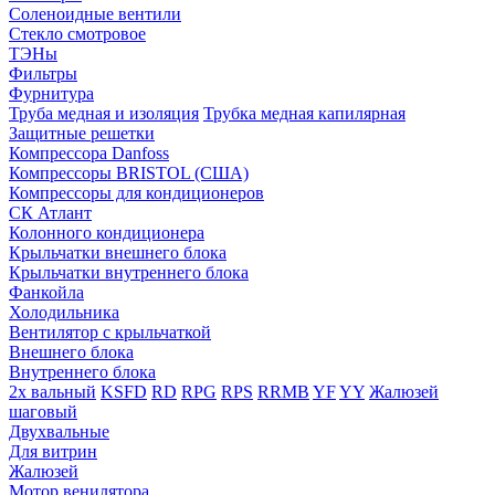
Соленоидные вентили
Стекло смотровое
ТЭНы
Фильтры
Фурнитура
Труба медная и изоляция
Трубка медная капилярная
Защитные решетки
Компрессора Danfoss
Компрессоры BRISTOL (США)
Компрессоры для кондиционеров
СК Атлант
Колонного кондиционера
Крыльчатки внешнего блока
Крыльчатки внутреннего блока
Фанкойла
Холодильника
Вентилятор с крыльчаткой
Внешнего блока
Внутреннего блока
2х вальный
KSFD
RD
RPG
RPS
RRMB
YF
YY
Жалюзей
шаговый
Двухвальные
Для витрин
Жалюзей
Мотор венилятора