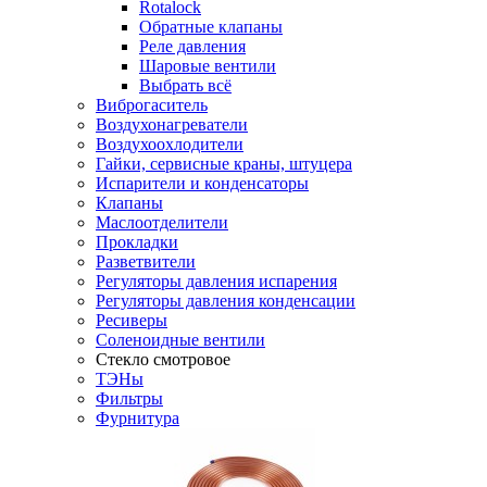
Rotalock
Обратные клапаны
Реле давления
Шаровые вентили
Выбрать всё
Виброгаситель
Воздухонагреватели
Воздухоохлодители
Гайки, сервисные краны, штуцера
Испарители и конденсаторы
Клапаны
Маслоотделители
Прокладки
Разветвители
Регуляторы давления испарения
Регуляторы давления конденсации
Ресиверы
Соленоидные вентили
Стекло смотровое
ТЭНы
Фильтры
Фурнитура