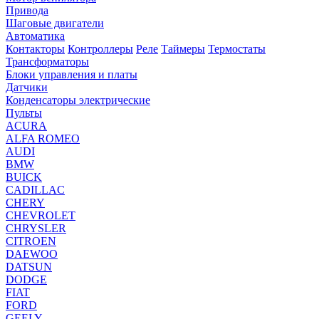
Привода
Шаговые двигатели
Автоматика
Контакторы
Контроллеры
Реле
Таймеры
Термостаты
Трансформаторы
Блоки управления и платы
Датчики
Конденсаторы электрические
Пульты
ACURA
ALFA ROMEO
AUDI
BMW
BUICK
CADILLAC
CHERY
CHEVROLET
CHRYSLER
CITROEN
DAEWOO
DATSUN
DODGE
FIAT
FORD
GEELY