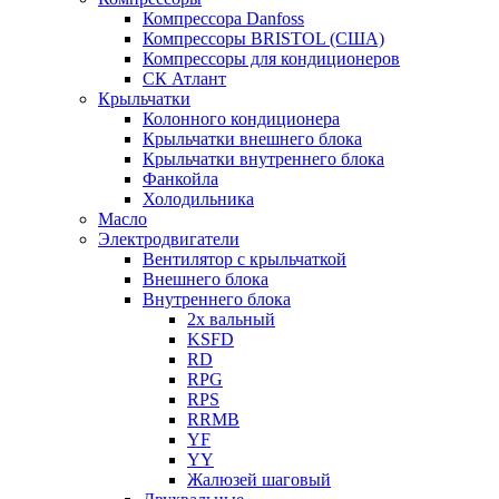
Компрессора Danfoss
Компрессоры BRISTOL (США)
Компрессоры для кондиционеров
СК Атлант
Крыльчатки
Колонного кондиционера
Крыльчатки внешнего блока
Крыльчатки внутреннего блока
Фанкойла
Холодильника
Масло
Электродвигатели
Вентилятор с крыльчаткой
Внешнего блока
Внутреннего блока
2х вальный
KSFD
RD
RPG
RPS
RRMB
YF
YY
Жалюзей шаговый