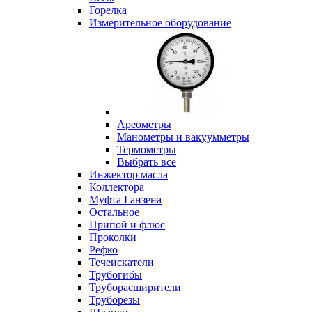
Горелка
Измерительное оборудование
Ареометры
Манометры и вакуумметры
Термометры
Выбрать всё
Инжектор масла
Коллектора
Муфта Ганзена
Остальное
Припой и флюс
Проколки
Рефко
Течеискатели
Трубогибы
Труборасширители
Труборезы