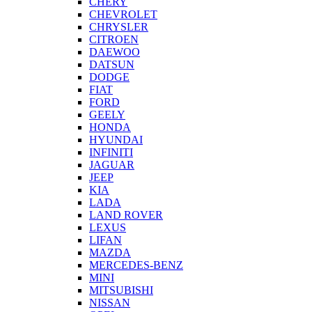
CHERY
CHEVROLET
CHRYSLER
CITROEN
DAEWOO
DATSUN
DODGE
FIAT
FORD
GEELY
HONDA
HYUNDAI
INFINITI
JAGUAR
JEEP
KIA
LADA
LAND ROVER
LEXUS
LIFAN
MAZDA
MERCEDES-BENZ
MINI
MITSUBISHI
NISSAN