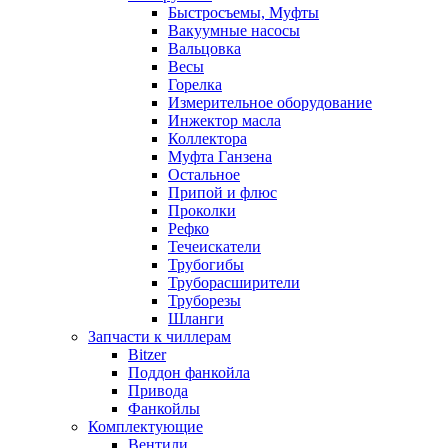
Быстросъемы, Муфты
Вакуумные насосы
Вальцовка
Весы
Горелка
Измерительное оборудование
Инжектор масла
Коллектора
Муфта Ганзена
Остальное
Припой и флюс
Проколки
Рефко
Течеискатели
Трубогибы
Труборасширители
Труборезы
Шланги
Запчасти к чиллерам
Bitzer
Поддон фанкойла
Привода
Фанкойлы
Комплектующие
Вентили