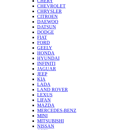
CHERY
CHEVROLET
CHRYSLER
CITROEN
DAEWOO
DATSUN
DODGE
FIAT
FORD
GEELY
HONDA
HYUNDAI
INFINITI
JAGUAR
JEEP
KIA
LADA
LAND ROVER
LEXUS
LIFAN
MAZDA
MERCEDES-BENZ
MINI
MITSUBISHI
NISSAN