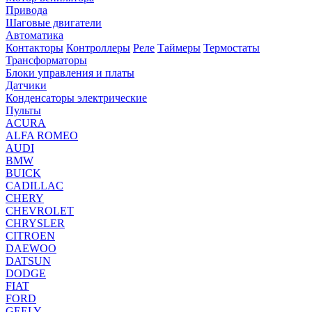
Привода
Шаговые двигатели
Автоматика
Контакторы
Контроллеры
Реле
Таймеры
Термостаты
Трансформаторы
Блоки управления и платы
Датчики
Конденсаторы электрические
Пульты
ACURA
ALFA ROMEO
AUDI
BMW
BUICK
CADILLAC
CHERY
CHEVROLET
CHRYSLER
CITROEN
DAEWOO
DATSUN
DODGE
FIAT
FORD
GEELY