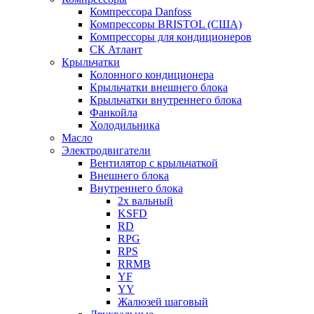
Компрессора Danfoss
Компрессоры BRISTOL (США)
Компрессоры для кондиционеров
СК Атлант
Крыльчатки
Колонного кондиционера
Крыльчатки внешнего блока
Крыльчатки внутреннего блока
Фанкойла
Холодильника
Масло
Электродвигатели
Вентилятор с крыльчаткой
Внешнего блока
Внутреннего блока
2х вальный
KSFD
RD
RPG
RPS
RRMB
YF
YY
Жалюзей шаговый