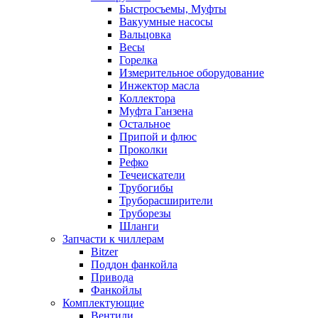
Быстросъемы, Муфты
Вакуумные насосы
Вальцовка
Весы
Горелка
Измерительное оборудование
Инжектор масла
Коллектора
Муфта Ганзена
Остальное
Припой и флюс
Проколки
Рефко
Течеискатели
Трубогибы
Труборасширители
Труборезы
Шланги
Запчасти к чиллерам
Bitzer
Поддон фанкойла
Привода
Фанкойлы
Комплектующие
Вентили