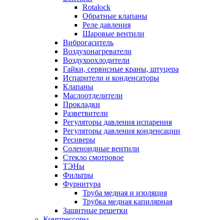
Rotalock
Обратные клапаны
Реле давления
Шаровые вентили
Виброгаситель
Воздухонагреватели
Воздухоохлодители
Гайки, сервисные краны, штуцера
Испарители и конденсаторы
Клапаны
Маслоотделители
Прокладки
Разветвители
Регуляторы давления испарения
Регуляторы давления конденсации
Ресиверы
Соленоидные вентили
Стекло смотровое
ТЭНы
Фильтры
Фурнитура
Труба медная и изоляция
Трубка медная капилярная
Защитные решетки
Компрессоры