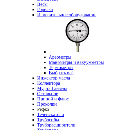
Весы
Горелка
Измерительное оборудование
Ареометры
Манометры и вакуумметры
Термометры
Выбрать всё
Инжектор масла
Коллектора
Муфта Ганзена
Остальное
Припой и флюс
Проколки
Рефко
Течеискатели
Трубогибы
Труборасширители