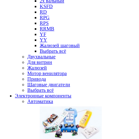
2х вальный
KSFD
RD
RPG
RPS
RRMB
YF
YY
Жалюзей шаговый
Выбрать всё
Двухвальные
Для витрин
Жалюзей
Мотор венилятора
Привода
Шаговые двигатели
Выбрать всё
Электронные компоненты
Автоматика