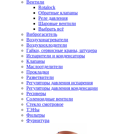
Вентили
Rotalock
Обратные клапаны
Реле давления
Шаровые вентили
Выбрать всё
Виброгаситель
Воздухонагреватели
Воздухоохлодители
Гайки, сервисные краны, штуцера
Испарители и конденсаторы
Клапаны
Маслоотделители
Прокладки
Разветвители
Регуляторы давления испарения
Регуляторы давления конденсации
Ресиверы
Соленоидные вентили
Стекло смотровое
ТЭНы
Фильтры
Фурнитура