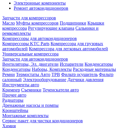
Электронные компоненты
Ремонт автокондиционеров
Запчасти для компрессоров
Масло
Муфты компрессоров
Подшипники
Крышки
компрессора
Регулирующие клапана
Сальники и
ремкомплекты
Компрессоры для автокондиционеров
Компрессоры KTC Parts
Компрессора для грузовых
автомобилей
Компрессора для легковых автомобилей
Универсальные компрессора
Запчасти для автокондиционеров
Вентиляторы, Эл. двигатели
Испарители
Конденсаторы
Конденсаторы
Наборы, Комплекты
Расходные материалы
Ремни
Термостаты Авто
ТРВ
Фильтр осушитель
Фильтр
салонный
Электрооборудование
Датчики давления
Инструменты авто
Кримпер
Съемники
Течеискатели авто
Прочее авто
Радиаторы
Дренажные насосы и помпы
Кронштейны
Монтажные комплекты
Сервис пакет для чистки кондиционеров
Химия