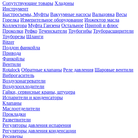
Сопутствующие товары
Хладоны
Инструмент
Быстросъемы, Муфты
Вакуумные насосы
Вальцовка
Весы
Горелка
Измерительное оборудование
Инжектор масла
Коллектора
Муфта Ганзена
Остальное
Припой и флюс
Проколки
Рефко
Течеискатели
Трубогибы
Труборасширители
Труборезы
Шланги
Bitzer
Поддон фанкойла
Привода
Фанкойлы
Вентили
Rotalock
Обратные клапаны
Реле давления
Шаровые вентили
Виброгаситель
Воздухонагреватели
Воздухоохлодители
Гайки, сервисные краны, штуцера
Испарители и конденсаторы
Клапаны
Маслоотделители
Прокладки
Разветвители
Регуляторы давления испарения
Регуляторы давления конденсации
Ресиверы