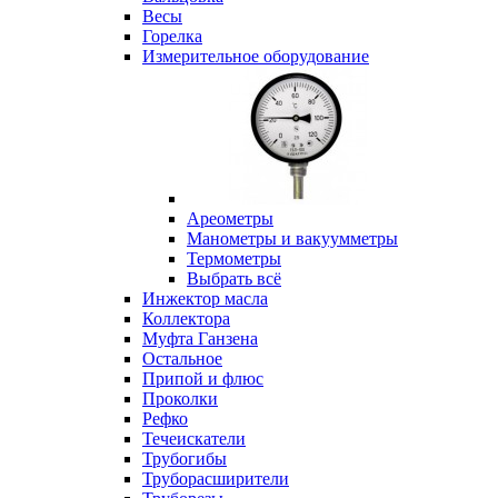
Весы
Горелка
Измерительное оборудование
Ареометры
Манометры и вакуумметры
Термометры
Выбрать всё
Инжектор масла
Коллектора
Муфта Ганзена
Остальное
Припой и флюс
Проколки
Рефко
Течеискатели
Трубогибы
Труборасширители