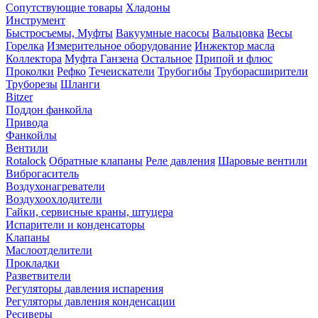
Сопутствующие товары
Хладоны
Инструмент
Быстросъемы, Муфты
Вакуумные насосы
Вальцовка
Весы
Горелка
Измерительное оборудование
Инжектор масла
Коллектора
Муфта Ганзена
Остальное
Припой и флюс
Проколки
Рефко
Течеискатели
Трубогибы
Труборасширители
Труборезы
Шланги
Bitzer
Поддон фанкойла
Привода
Фанкойлы
Вентили
Rotalock
Обратные клапаны
Реле давления
Шаровые вентили
Виброгаситель
Воздухонагреватели
Воздухоохлодители
Гайки, сервисные краны, штуцера
Испарители и конденсаторы
Клапаны
Маслоотделители
Прокладки
Разветвители
Регуляторы давления испарения
Регуляторы давления конденсации
Ресиверы