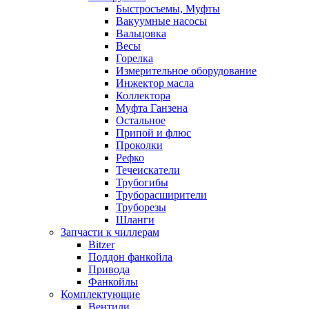
Быстросъемы, Муфты
Вакуумные насосы
Вальцовка
Весы
Горелка
Измерительное оборудование
Инжектор масла
Коллектора
Муфта Ганзена
Остальное
Припой и флюс
Проколки
Рефко
Течеискатели
Трубогибы
Труборасширители
Труборезы
Шланги
Запчасти к чиллерам
Bitzer
Поддон фанкойла
Привода
Фанкойлы
Комплектующие
Вентили