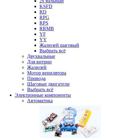
2х вальный
KSFD
RD
RPG
RPS
RRMB
YF
YY
Жалюзей шаговый
Выбрать всё
Двухвальные
Для витрин
Жалюзей
Мотор венилятора
Привода
Шаговые двигатели
Выбрать всё
Электронные компоненты
Автоматика