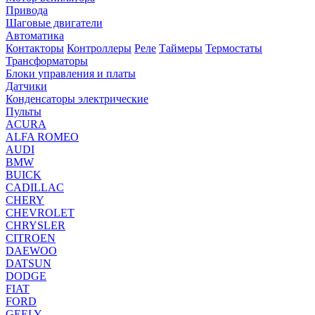
Привода
Шаговые двигатели
Автоматика
Контакторы
Контроллеры
Реле
Таймеры
Термостаты
Трансформаторы
Блоки управления и платы
Датчики
Конденсаторы электрические
Пульты
ACURA
ALFA ROMEO
AUDI
BMW
BUICK
CADILLAC
CHERY
CHEVROLET
CHRYSLER
CITROEN
DAEWOO
DATSUN
DODGE
FIAT
FORD
GEELY