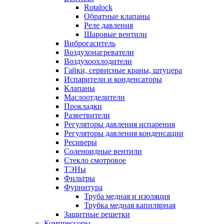
Rotalock
Обратные клапаны
Реле давления
Шаровые вентили
Виброгаситель
Воздухонагреватели
Воздухоохлодители
Гайки, сервисные краны, штуцера
Испарители и конденсаторы
Клапаны
Маслоотделители
Прокладки
Разветвители
Регуляторы давления испарения
Регуляторы давления конденсации
Ресиверы
Соленоидные вентили
Стекло смотровое
ТЭНы
Фильтры
Фурнитура
Труба медная и изоляция
Трубка медная капилярная
Защитные решетки
Компрессоры