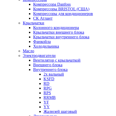
Компрессора Danfoss
Компрессоры BRISTOL (США)
Компрессоры для кондиционеров
СК Атлант
Крыльчатки
Колонного кондиционера
Крыльчатки внешнего блока
Крыльчатки внутреннего блока
Фанкойла
Холодильника
Масло
Электродвигатели
Вентилятор с крыльчаткой
Внешнего блока
Внутреннего блока
2х вальный
KSFD
RD
RPG
RPS
RRMB
YF
YY
Жалюзей шаговый