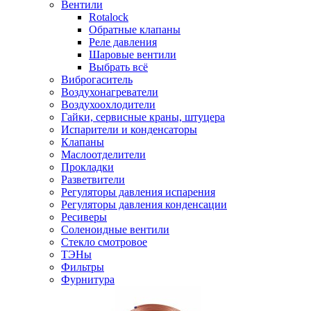
Вентили
Rotalock
Обратные клапаны
Реле давления
Шаровые вентили
Выбрать всё
Виброгаситель
Воздухонагреватели
Воздухоохлодители
Гайки, сервисные краны, штуцера
Испарители и конденсаторы
Клапаны
Маслоотделители
Прокладки
Разветвители
Регуляторы давления испарения
Регуляторы давления конденсации
Ресиверы
Соленоидные вентили
Стекло смотровое
ТЭНы
Фильтры
Фурнитура