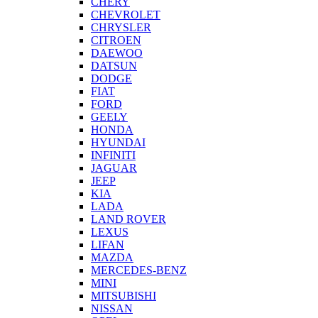
CHERY
CHEVROLET
CHRYSLER
CITROEN
DAEWOO
DATSUN
DODGE
FIAT
FORD
GEELY
HONDA
HYUNDAI
INFINITI
JAGUAR
JEEP
KIA
LADA
LAND ROVER
LEXUS
LIFAN
MAZDA
MERCEDES-BENZ
MINI
MITSUBISHI
NISSAN