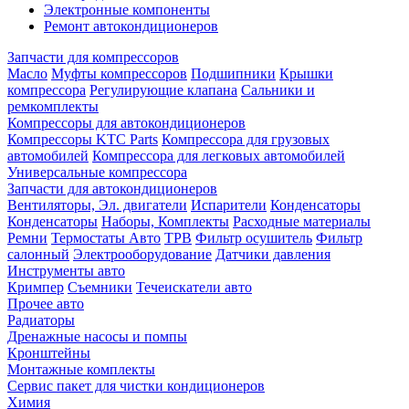
Электронные компоненты
Ремонт автокондиционеров
Запчасти для компрессоров
Масло
Муфты компрессоров
Подшипники
Крышки
компрессора
Регулирующие клапана
Сальники и
ремкомплекты
Компрессоры для автокондиционеров
Компрессоры KTC Parts
Компрессора для грузовых
автомобилей
Компрессора для легковых автомобилей
Универсальные компрессора
Запчасти для автокондиционеров
Вентиляторы, Эл. двигатели
Испарители
Конденсаторы
Конденсаторы
Наборы, Комплекты
Расходные материалы
Ремни
Термостаты Авто
ТРВ
Фильтр осушитель
Фильтр
салонный
Электрооборудование
Датчики давления
Инструменты авто
Кримпер
Съемники
Течеискатели авто
Прочее авто
Радиаторы
Дренажные насосы и помпы
Кронштейны
Монтажные комплекты
Сервис пакет для чистки кондиционеров
Химия