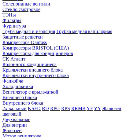
Соленоидные вентили
Стекло смотровое
ТЭНы
Фильтры
Фурнитура
Труба медная и изоляция
Трубка медная капилярная
Защитные решетки
Компрессора Danfoss
Компрессоры BRISTOL (США)
Компрессоры для кондиционеров
СК Атлант
Колонного кондиционера
Крыльчатки внешнего блока
Крыльчатки внутреннего блока
Фанкойла
Холодильника
Вентилятор с крыльчаткой
Внешнего блока
Внутреннего блока
2х вальный
KSFD
RD
RPG
RPS
RRMB
YF
YY
Жалюзей
шаговый
Двухвальные
Для витрин
Жалюзей
Мотор венилятора