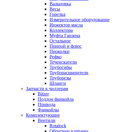
Вальцовка
Весы
Горелка
Измерительное оборудование
Инжектор масла
Коллектора
Муфта Ганзена
Остальное
Припой и флюс
Проколки
Рефко
Течеискатели
Трубогибы
Труборасширители
Труборезы
Шланги
Запчасти к чиллерам
Bitzer
Поддон фанкойла
Привода
Фанкойлы
Комплектующие
Вентили
Rotalock
Обратные клапаны