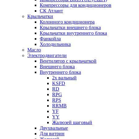
Компрессоры для кондиционеров
СК Атлант
Крыльчатки
Колонного кондиционера
Крыльчатки внешнего блока
Крыльчатки внутреннего блока
Фанкойла
Холодильника
Масло
Электродвигатели
Вентилятор с крыльчаткой
Внешнего блока
Внутреннего блока
2х вальный
KSFD
RD
RPG
RPS
RRMB
YF
YY
Жалюзей шаговый
Двухвальные
Для витрин