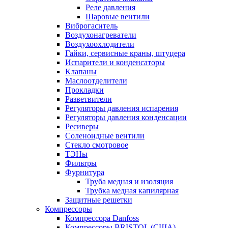
Реле давления
Шаровые вентили
Виброгаситель
Воздухонагреватели
Воздухоохлодители
Гайки, сервисные краны, штуцера
Испарители и конденсаторы
Клапаны
Маслоотделители
Прокладки
Разветвители
Регуляторы давления испарения
Регуляторы давления конденсации
Ресиверы
Соленоидные вентили
Стекло смотровое
ТЭНы
Фильтры
Фурнитура
Труба медная и изоляция
Трубка медная капилярная
Защитные решетки
Компрессоры
Компрессора Danfoss
Компрессоры BRISTOL (США)