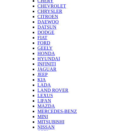
CHERY
CHEVROLET
CHRYSLER
CITROEN
DAEWOO
DATSUN
DODGE
FIAT
FORD
GEELY
HONDA
HYUNDAI
INFINITI
JAGUAR
JEEP
KIA
LADA
LAND ROVER
LEXUS
LIFAN
MAZDA
MERCEDES-BENZ
MINI
MITSUBISHI
NISSAN