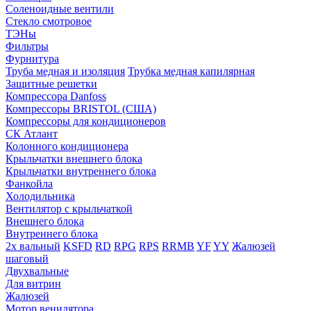
Соленоидные вентили
Стекло смотровое
ТЭНы
Фильтры
Фурнитура
Труба медная и изоляция
Трубка медная капилярная
Защитные решетки
Компрессора Danfoss
Компрессоры BRISTOL (США)
Компрессоры для кондиционеров
СК Атлант
Колонного кондиционера
Крыльчатки внешнего блока
Крыльчатки внутреннего блока
Фанкойла
Холодильника
Вентилятор с крыльчаткой
Внешнего блока
Внутреннего блока
2х вальный
KSFD
RD
RPG
RPS
RRMB
YF
YY
Жалюзей
шаговый
Двухвальные
Для витрин
Жалюзей
Мотор венилятора