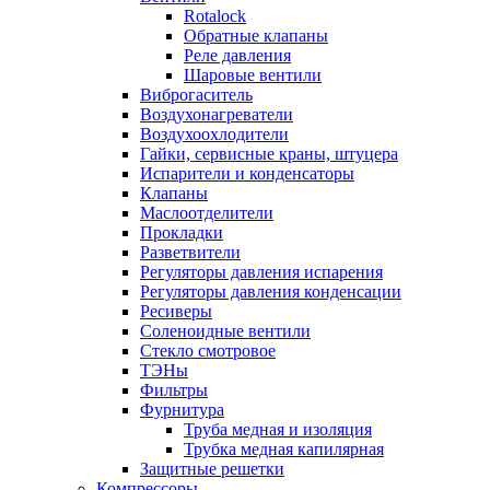
Rotalock
Обратные клапаны
Реле давления
Шаровые вентили
Виброгаситель
Воздухонагреватели
Воздухоохлодители
Гайки, сервисные краны, штуцера
Испарители и конденсаторы
Клапаны
Маслоотделители
Прокладки
Разветвители
Регуляторы давления испарения
Регуляторы давления конденсации
Ресиверы
Соленоидные вентили
Стекло смотровое
ТЭНы
Фильтры
Фурнитура
Труба медная и изоляция
Трубка медная капилярная
Защитные решетки
Компрессоры