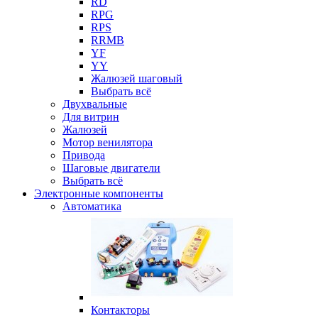
RD
RPG
RPS
RRMB
YF
YY
Жалюзей шаговый
Выбрать всё
Двухвальные
Для витрин
Жалюзей
Мотор венилятора
Привода
Шаговые двигатели
Выбрать всё
Электронные компоненты
Автоматика
Контакторы