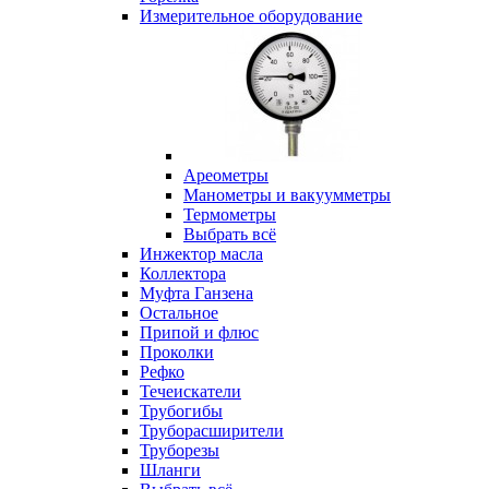
Измерительное оборудование
Ареометры
Манометры и вакуумметры
Термометры
Выбрать всё
Инжектор масла
Коллектора
Муфта Ганзена
Остальное
Припой и флюс
Проколки
Рефко
Течеискатели
Трубогибы
Труборасширители
Труборезы
Шланги