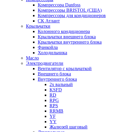
Компрессора Danfoss
Компрессоры BRISTOL (США)
Компрессоры для кондиционеров
СК Атлант
Крыльчатки
Колонного кондиционера
Крыльчатки внешнего блока
Крыльчатки внутреннего блока
Фанкойла
Холодильника
Масло
Электродвигатели
Вентилятор с крыльчаткой
Внешнего блока
Внутреннего блока
2х вальный
KSFD
RD
RPG
RPS
RRMB
YF
YY
Жалюзей шаговый