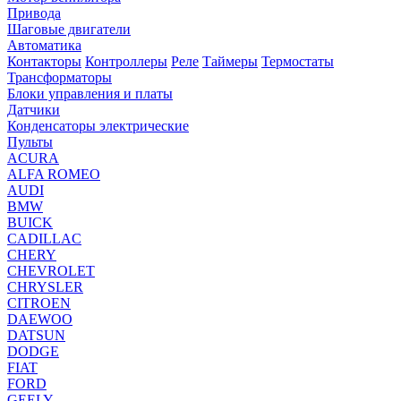
Привода
Шаговые двигатели
Автоматика
Контакторы
Контроллеры
Реле
Таймеры
Термостаты
Трансформаторы
Блоки управления и платы
Датчики
Конденсаторы электрические
Пульты
ACURA
ALFA ROMEO
AUDI
BMW
BUICK
CADILLAC
CHERY
CHEVROLET
CHRYSLER
CITROEN
DAEWOO
DATSUN
DODGE
FIAT
FORD
GEELY