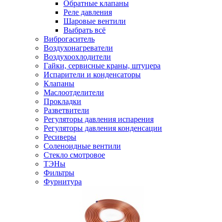
Обратные клапаны
Реле давления
Шаровые вентили
Выбрать всё
Виброгаситель
Воздухонагреватели
Воздухоохлодители
Гайки, сервисные краны, штуцера
Испарители и конденсаторы
Клапаны
Маслоотделители
Прокладки
Разветвители
Регуляторы давления испарения
Регуляторы давления конденсации
Ресиверы
Соленоидные вентили
Стекло смотровое
ТЭНы
Фильтры
Фурнитура