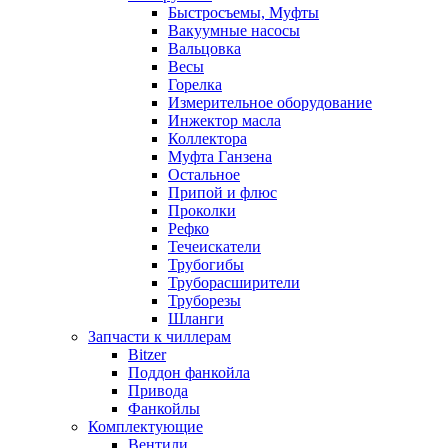
Быстросъемы, Муфты
Вакуумные насосы
Вальцовка
Весы
Горелка
Измерительное оборудование
Инжектор масла
Коллектора
Муфта Ганзена
Остальное
Припой и флюс
Проколки
Рефко
Течеискатели
Трубогибы
Труборасширители
Труборезы
Шланги
Запчасти к чиллерам
Bitzer
Поддон фанкойла
Привода
Фанкойлы
Комплектующие
Вентили