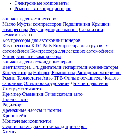
Электронные компоненты
Ремонт автокондиционеров
Запчасти для компрессоров
Масло
Муфты компрессоров
Подшипники
Крышки
компрессора
Регулирующие клапана
Сальники и
ремкомплекты
Компрессоры для автокондиционеров
Компрессоры KTC Parts
Компрессора для грузовых
автомобилей
Компрессора для легковых автомобилей
Универсальные компрессора
Запчасти для автокондиционеров
Вентиляторы, Эл. двигатели
Испарители
Конденсаторы
Конденсаторы
Наборы, Комплекты
Расходные материалы
Ремни
Термостаты Авто
ТРВ
Фильтр осушитель
Фильтр
салонный
Электрооборудование
Датчики давления
Инструменты авто
Кримпер
Съемники
Течеискатели авто
Прочее авто
Радиаторы
Дренажные насосы и помпы
Кронштейны
Монтажные комплекты
Сервис пакет для чистки кондиционеров
Химия