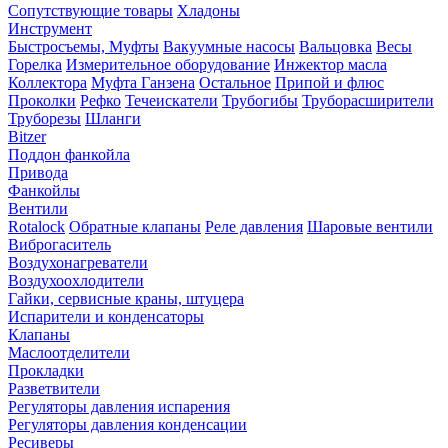
Сопутствующие товары
Хладоны
Инструмент
Быстросъемы, Муфты
Вакуумные насосы
Вальцовка
Весы
Горелка
Измерительное оборудование
Инжектор масла
Коллектора
Муфта Ганзена
Остальное
Припой и флюс
Проколки
Рефко
Течеискатели
Трубогибы
Труборасширители
Труборезы
Шланги
Bitzer
Поддон фанкойла
Привода
Фанкойлы
Вентили
Rotalock
Обратные клапаны
Реле давления
Шаровые вентили
Виброгаситель
Воздухонагреватели
Воздухоохлодители
Гайки, сервисные краны, штуцера
Испарители и конденсаторы
Клапаны
Маслоотделители
Прокладки
Разветвители
Регуляторы давления испарения
Регуляторы давления конденсации
Ресиверы