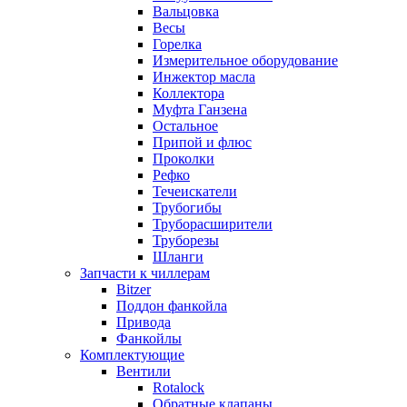
Вальцовка
Весы
Горелка
Измерительное оборудование
Инжектор масла
Коллектора
Муфта Ганзена
Остальное
Припой и флюс
Проколки
Рефко
Течеискатели
Трубогибы
Труборасширители
Труборезы
Шланги
Запчасти к чиллерам
Bitzer
Поддон фанкойла
Привода
Фанкойлы
Комплектующие
Вентили
Rotalock
Обратные клапаны