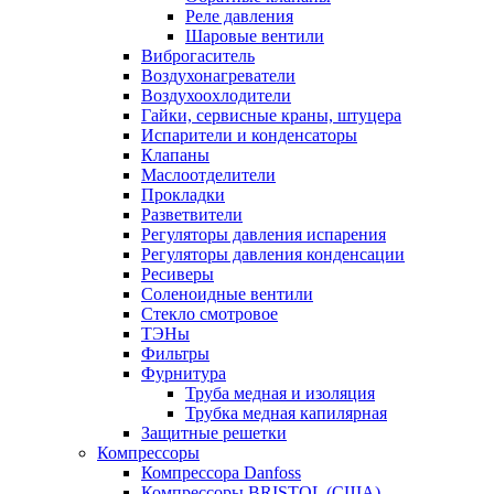
Реле давления
Шаровые вентили
Виброгаситель
Воздухонагреватели
Воздухоохлодители
Гайки, сервисные краны, штуцера
Испарители и конденсаторы
Клапаны
Маслоотделители
Прокладки
Разветвители
Регуляторы давления испарения
Регуляторы давления конденсации
Ресиверы
Соленоидные вентили
Стекло смотровое
ТЭНы
Фильтры
Фурнитура
Труба медная и изоляция
Трубка медная капилярная
Защитные решетки
Компрессоры
Компрессора Danfoss
Компрессоры BRISTOL (США)