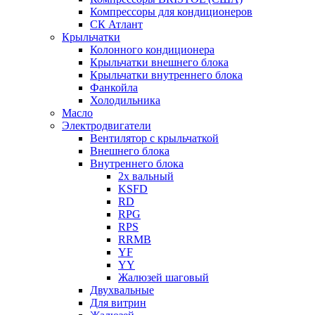
Компрессоры для кондиционеров
СК Атлант
Крыльчатки
Колонного кондиционера
Крыльчатки внешнего блока
Крыльчатки внутреннего блока
Фанкойла
Холодильника
Масло
Электродвигатели
Вентилятор с крыльчаткой
Внешнего блока
Внутреннего блока
2х вальный
KSFD
RD
RPG
RPS
RRMB
YF
YY
Жалюзей шаговый
Двухвальные
Для витрин