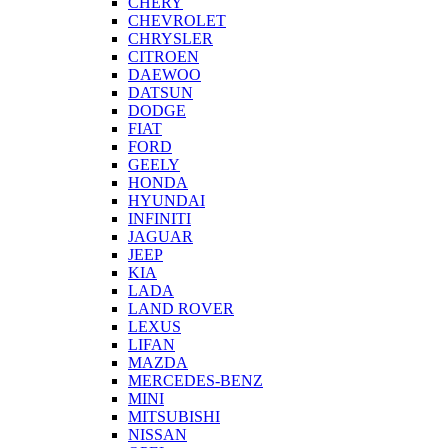
CHERY
CHEVROLET
CHRYSLER
CITROEN
DAEWOO
DATSUN
DODGE
FIAT
FORD
GEELY
HONDA
HYUNDAI
INFINITI
JAGUAR
JEEP
KIA
LADA
LAND ROVER
LEXUS
LIFAN
MAZDA
MERCEDES-BENZ
MINI
MITSUBISHI
NISSAN