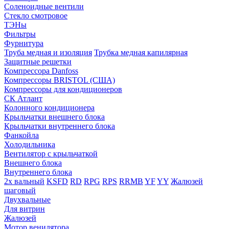
Соленоидные вентили
Стекло смотровое
ТЭНы
Фильтры
Фурнитура
Труба медная и изоляция
Трубка медная капилярная
Защитные решетки
Компрессора Danfoss
Компрессоры BRISTOL (США)
Компрессоры для кондиционеров
СК Атлант
Колонного кондиционера
Крыльчатки внешнего блока
Крыльчатки внутреннего блока
Фанкойла
Холодильника
Вентилятор с крыльчаткой
Внешнего блока
Внутреннего блока
2х вальный
KSFD
RD
RPG
RPS
RRMB
YF
YY
Жалюзей
шаговый
Двухвальные
Для витрин
Жалюзей
Мотор венилятора