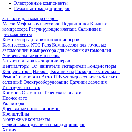
Электронные компоненты
Ремонт автокондиционеров
Запчасти для компрессоров
Масло
Муфты компрессоров
Подшипники
Крышки
компрессора
Регулирующие клапана
Сальники и
ремкомплекты
Компрессоры для автокондиционеров
Компрессоры KTC Parts
Компрессора для грузовых
автомобилей
Компрессора для легковых автомобилей
Универсальные компрессора
Запчасти для автокондиционеров
Вентиляторы, Эл. двигатели
Испарители
Конденсаторы
Конденсаторы
Наборы, Комплекты
Расходные материалы
Ремни
Термостаты Авто
ТРВ
Фильтр осушитель
Фильтр
салонный
Электрооборудование
Датчики давления
Инструменты авто
Кримпер
Съемники
Течеискатели авто
Прочее авто
Радиаторы
Дренажные насосы и помпы
Кронштейны
Монтажные комплекты
Сервис пакет для чистки кондиционеров
Химия