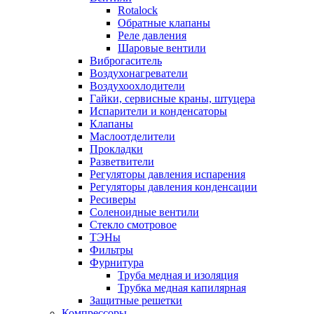
Rotalock
Обратные клапаны
Реле давления
Шаровые вентили
Виброгаситель
Воздухонагреватели
Воздухоохлодители
Гайки, сервисные краны, штуцера
Испарители и конденсаторы
Клапаны
Маслоотделители
Прокладки
Разветвители
Регуляторы давления испарения
Регуляторы давления конденсации
Ресиверы
Соленоидные вентили
Стекло смотровое
ТЭНы
Фильтры
Фурнитура
Труба медная и изоляция
Трубка медная капилярная
Защитные решетки
Компрессоры