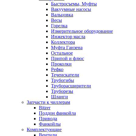
Быстросъемы, Муфты
Вакуумные насосы
Вальцовка
Весы
Горелка
Измерительное оборудование
Инжектор масла
Коллектора
Муфта Ганзена
Остальное
Припой и флюс
Проколки
Рефко
Течеискатели
Трубогибы
Труборасширители
Труборезы
Шланги
Запчасти к чиллерам
Bitzer
Поддон фанкойла
Привода
Фанкойлы
Комплектующие
Вентили