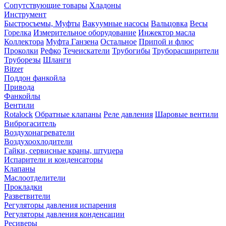
Сопутствующие товары
Хладоны
Инструмент
Быстросъемы, Муфты
Вакуумные насосы
Вальцовка
Весы
Горелка
Измерительное оборудование
Инжектор масла
Коллектора
Муфта Ганзена
Остальное
Припой и флюс
Проколки
Рефко
Течеискатели
Трубогибы
Труборасширители
Труборезы
Шланги
Bitzer
Поддон фанкойла
Привода
Фанкойлы
Вентили
Rotalock
Обратные клапаны
Реле давления
Шаровые вентили
Виброгаситель
Воздухонагреватели
Воздухоохлодители
Гайки, сервисные краны, штуцера
Испарители и конденсаторы
Клапаны
Маслоотделители
Прокладки
Разветвители
Регуляторы давления испарения
Регуляторы давления конденсации
Ресиверы