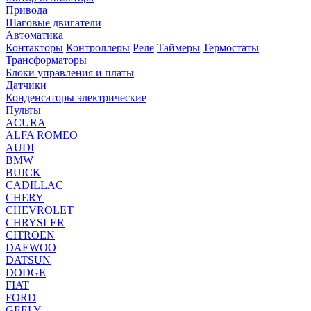
Привода
Шаговые двигатели
Автоматика
Контакторы
Контроллеры
Реле
Таймеры
Термостаты
Трансформаторы
Блоки управления и платы
Датчики
Конденсаторы электрические
Пульты
ACURA
ALFA ROMEO
AUDI
BMW
BUICK
CADILLAC
CHERY
CHEVROLET
CHRYSLER
CITROEN
DAEWOO
DATSUN
DODGE
FIAT
FORD
GEELY