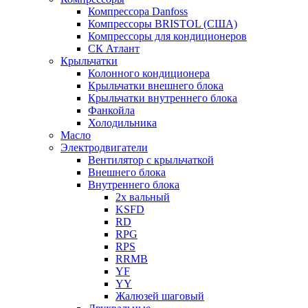
Компрессора Danfoss
Компрессоры BRISTOL (США)
Компрессоры для кондиционеров
СК Атлант
Крыльчатки
Колонного кондиционера
Крыльчатки внешнего блока
Крыльчатки внутреннего блока
Фанкойла
Холодильника
Масло
Электродвигатели
Вентилятор с крыльчаткой
Внешнего блока
Внутреннего блока
2х вальный
KSFD
RD
RPG
RPS
RRMB
YF
YY
Жалюзей шаговый