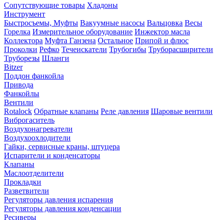
Сопутствующие товары
Хладоны
Инструмент
Быстросъемы, Муфты
Вакуумные насосы
Вальцовка
Весы
Горелка
Измерительное оборудование
Инжектор масла
Коллектора
Муфта Ганзена
Остальное
Припой и флюс
Проколки
Рефко
Течеискатели
Трубогибы
Труборасширители
Труборезы
Шланги
Bitzer
Поддон фанкойла
Привода
Фанкойлы
Вентили
Rotalock
Обратные клапаны
Реле давления
Шаровые вентили
Виброгаситель
Воздухонагреватели
Воздухоохлодители
Гайки, сервисные краны, штуцера
Испарители и конденсаторы
Клапаны
Маслоотделители
Прокладки
Разветвители
Регуляторы давления испарения
Регуляторы давления конденсации
Ресиверы