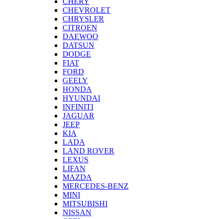
CHERY
CHEVROLET
CHRYSLER
CITROEN
DAEWOO
DATSUN
DODGE
FIAT
FORD
GEELY
HONDA
HYUNDAI
INFINITI
JAGUAR
JEEP
KIA
LADA
LAND ROVER
LEXUS
LIFAN
MAZDA
MERCEDES-BENZ
MINI
MITSUBISHI
NISSAN