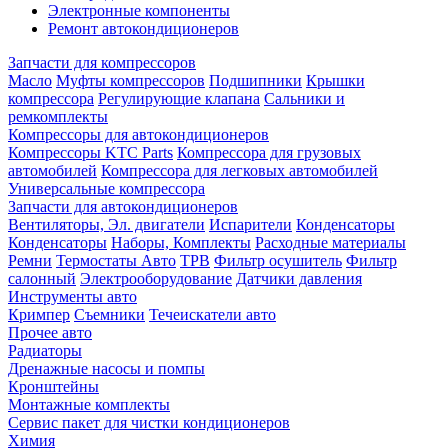
Электронные компоненты
Ремонт автокондиционеров
Запчасти для компрессоров
Масло
Муфты компрессоров
Подшипники
Крышки
компрессора
Регулирующие клапана
Сальники и
ремкомплекты
Компрессоры для автокондиционеров
Компрессоры KTC Parts
Компрессора для грузовых
автомобилей
Компрессора для легковых автомобилей
Универсальные компрессора
Запчасти для автокондиционеров
Вентиляторы, Эл. двигатели
Испарители
Конденсаторы
Конденсаторы
Наборы, Комплекты
Расходные материалы
Ремни
Термостаты Авто
ТРВ
Фильтр осушитель
Фильтр
салонный
Электрооборудование
Датчики давления
Инструменты авто
Кримпер
Съемники
Течеискатели авто
Прочее авто
Радиаторы
Дренажные насосы и помпы
Кронштейны
Монтажные комплекты
Сервис пакет для чистки кондиционеров
Химия