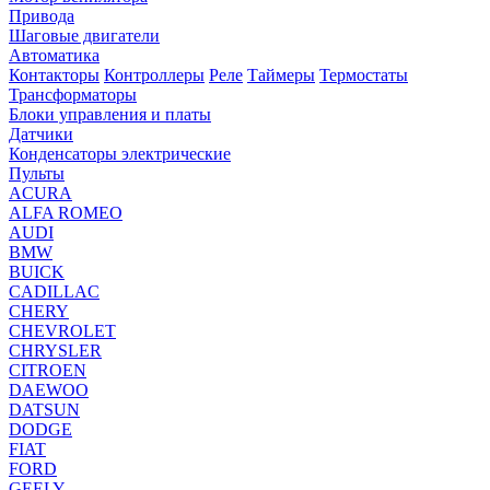
Привода
Шаговые двигатели
Автоматика
Контакторы
Контроллеры
Реле
Таймеры
Термостаты
Трансформаторы
Блоки управления и платы
Датчики
Конденсаторы электрические
Пульты
ACURA
ALFA ROMEO
AUDI
BMW
BUICK
CADILLAC
CHERY
CHEVROLET
CHRYSLER
CITROEN
DAEWOO
DATSUN
DODGE
FIAT
FORD
GEELY