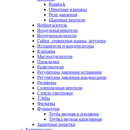
Rotalock
Обратные клапаны
Реле давления
Шаровые вентили
Виброгаситель
Воздухонагреватели
Воздухоохлодители
Гайки, сервисные краны, штуцера
Испарители и конденсаторы
Клапаны
Маслоотделители
Прокладки
Разветвители
Регуляторы давления испарения
Регуляторы давления конденсации
Ресиверы
Соленоидные вентили
Стекло смотровое
ТЭНы
Фильтры
Фурнитура
Труба медная и изоляция
Трубка медная капилярная
Защитные решетки
Компрессоры