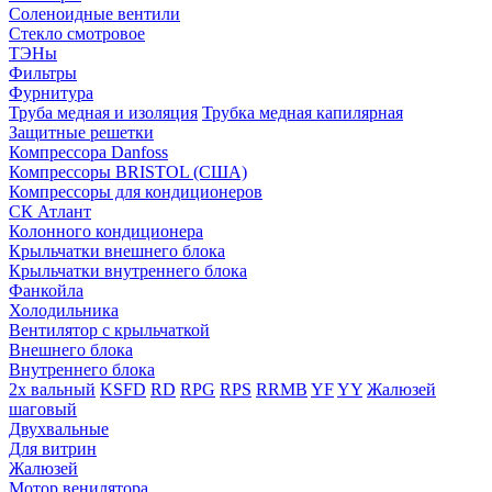
Соленоидные вентили
Стекло смотровое
ТЭНы
Фильтры
Фурнитура
Труба медная и изоляция
Трубка медная капилярная
Защитные решетки
Компрессора Danfoss
Компрессоры BRISTOL (США)
Компрессоры для кондиционеров
СК Атлант
Колонного кондиционера
Крыльчатки внешнего блока
Крыльчатки внутреннего блока
Фанкойла
Холодильника
Вентилятор с крыльчаткой
Внешнего блока
Внутреннего блока
2х вальный
KSFD
RD
RPG
RPS
RRMB
YF
YY
Жалюзей
шаговый
Двухвальные
Для витрин
Жалюзей
Мотор венилятора