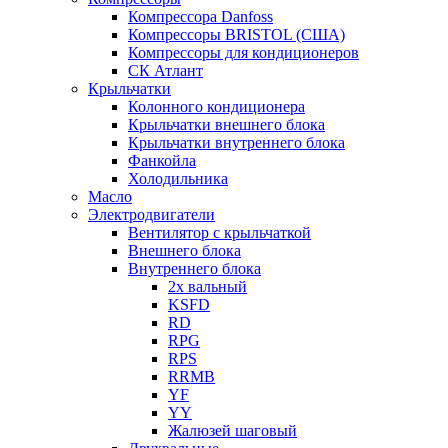
Компрессора Danfoss
Компрессоры BRISTOL (США)
Компрессоры для кондиционеров
СК Атлант
Крыльчатки
Колонного кондиционера
Крыльчатки внешнего блока
Крыльчатки внутреннего блока
Фанкойла
Холодильника
Масло
Электродвигатели
Вентилятор с крыльчаткой
Внешнего блока
Внутреннего блока
2х вальный
KSFD
RD
RPG
RPS
RRMB
YF
YY
Жалюзей шаговый