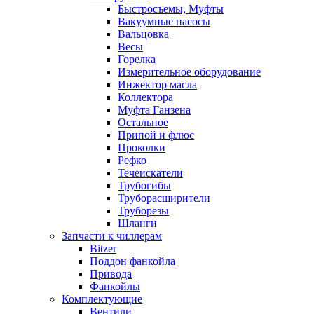
Быстросъемы, Муфты
Вакуумные насосы
Вальцовка
Весы
Горелка
Измерительное оборудование
Инжектор масла
Коллектора
Муфта Ганзена
Остальное
Припой и флюс
Проколки
Рефко
Течеискатели
Трубогибы
Труборасширители
Труборезы
Шланги
Запчасти к чиллерам
Bitzer
Поддон фанкойла
Привода
Фанкойлы
Комплектующие
Вентили