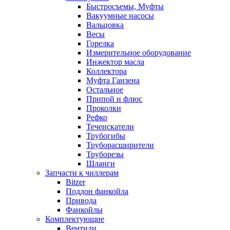
Быстросъемы, Муфты
Вакуумные насосы
Вальцовка
Весы
Горелка
Измерительное оборудование
Инжектор масла
Коллектора
Муфта Ганзена
Остальное
Припой и флюс
Проколки
Рефко
Течеискатели
Трубогибы
Труборасширители
Труборезы
Шланги
Запчасти к чиллерам
Bitzer
Поддон фанкойла
Привода
Фанкойлы
Комплектующие
Вентили