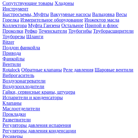
Сопутствующие товары
Хладоны
Инструмент
Быстросъемы, Муфты
Вакуумные насосы
Вальцовка
Весы
Горелка
Измерительное оборудование
Инжектор масла
Коллектора
Муфта Ганзена
Остальное
Припой и флюс
Проколки
Рефко
Течеискатели
Трубогибы
Труборасширители
Труборезы
Шланги
Bitzer
Поддон фанкойла
Привода
Фанкойлы
Вентили
Rotalock
Обратные клапаны
Реле давления
Шаровые вентили
Виброгаситель
Воздухонагреватели
Воздухоохлодители
Гайки, сервисные краны, штуцера
Испарители и конденсаторы
Клапаны
Маслоотделители
Прокладки
Разветвители
Регуляторы давления испарения
Регуляторы давления конденсации
Ресиверы