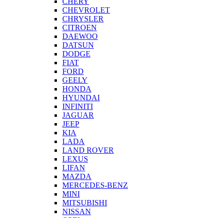
CHERY
CHEVROLET
CHRYSLER
CITROEN
DAEWOO
DATSUN
DODGE
FIAT
FORD
GEELY
HONDA
HYUNDAI
INFINITI
JAGUAR
JEEP
KIA
LADA
LAND ROVER
LEXUS
LIFAN
MAZDA
MERCEDES-BENZ
MINI
MITSUBISHI
NISSAN