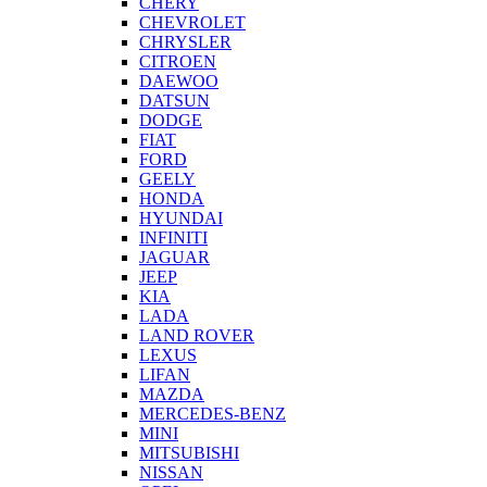
CHERY
CHEVROLET
CHRYSLER
CITROEN
DAEWOO
DATSUN
DODGE
FIAT
FORD
GEELY
HONDA
HYUNDAI
INFINITI
JAGUAR
JEEP
KIA
LADA
LAND ROVER
LEXUS
LIFAN
MAZDA
MERCEDES-BENZ
MINI
MITSUBISHI
NISSAN