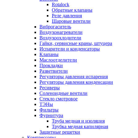
Rotalock
Обратные клапаны
Реле давления
Шаровые вентили
Виброгаситель
Воздухонагреватели
Воздухоохлодители
Гайки, сервисные краны, штуцера
Испарители и конденсаторы
Клапаны
Маслоотделители
Прокладки
Разветвители
Регуляторы давления испарения
Регуляторы давления конденсации
Ресиверы
Соленоидные вентили
Стекло смотровое
ТЭНы
Фильтры
Фурнитура
Труба медная и изоляция
Трубка медная капилярная
Защитные решетки
Компрессоры