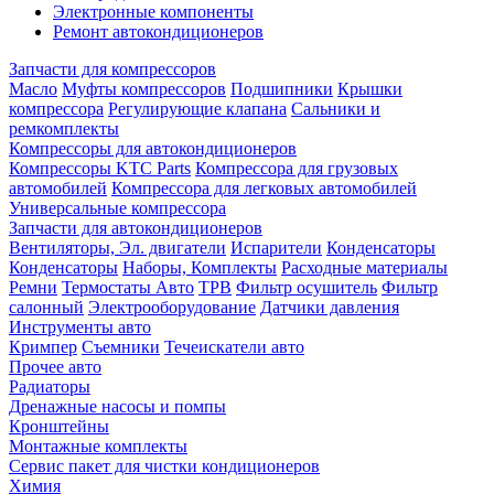
Электронные компоненты
Ремонт автокондиционеров
Запчасти для компрессоров
Масло
Муфты компрессоров
Подшипники
Крышки
компрессора
Регулирующие клапана
Сальники и
ремкомплекты
Компрессоры для автокондиционеров
Компрессоры KTC Parts
Компрессора для грузовых
автомобилей
Компрессора для легковых автомобилей
Универсальные компрессора
Запчасти для автокондиционеров
Вентиляторы, Эл. двигатели
Испарители
Конденсаторы
Конденсаторы
Наборы, Комплекты
Расходные материалы
Ремни
Термостаты Авто
ТРВ
Фильтр осушитель
Фильтр
салонный
Электрооборудование
Датчики давления
Инструменты авто
Кримпер
Съемники
Течеискатели авто
Прочее авто
Радиаторы
Дренажные насосы и помпы
Кронштейны
Монтажные комплекты
Сервис пакет для чистки кондиционеров
Химия