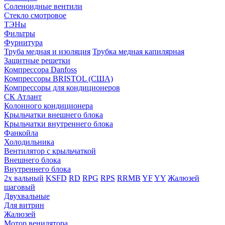
Соленоидные вентили
Стекло смотровое
ТЭНы
Фильтры
Фурнитура
Труба медная и изоляция
Трубка медная капилярная
Защитные решетки
Компрессора Danfoss
Компрессоры BRISTOL (США)
Компрессоры для кондиционеров
СК Атлант
Колонного кондиционера
Крыльчатки внешнего блока
Крыльчатки внутреннего блока
Фанкойла
Холодильника
Вентилятор с крыльчаткой
Внешнего блока
Внутреннего блока
2х вальный
KSFD
RD
RPG
RPS
RRMB
YF
YY
Жалюзей
шаговый
Двухвальные
Для витрин
Жалюзей
Мотор венилятора