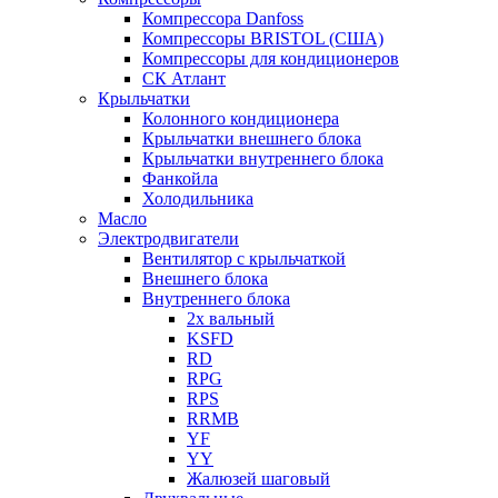
Компрессора Danfoss
Компрессоры BRISTOL (США)
Компрессоры для кондиционеров
СК Атлант
Крыльчатки
Колонного кондиционера
Крыльчатки внешнего блока
Крыльчатки внутреннего блока
Фанкойла
Холодильника
Масло
Электродвигатели
Вентилятор с крыльчаткой
Внешнего блока
Внутреннего блока
2х вальный
KSFD
RD
RPG
RPS
RRMB
YF
YY
Жалюзей шаговый