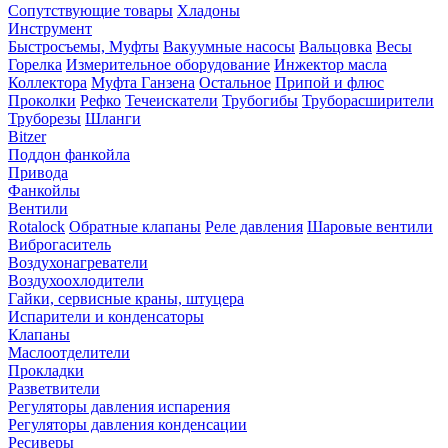
Сопутствующие товары
Хладоны
Инструмент
Быстросъемы, Муфты
Вакуумные насосы
Вальцовка
Весы
Горелка
Измерительное оборудование
Инжектор масла
Коллектора
Муфта Ганзена
Остальное
Припой и флюс
Проколки
Рефко
Течеискатели
Трубогибы
Труборасширители
Труборезы
Шланги
Bitzer
Поддон фанкойла
Привода
Фанкойлы
Вентили
Rotalock
Обратные клапаны
Реле давления
Шаровые вентили
Виброгаситель
Воздухонагреватели
Воздухоохлодители
Гайки, сервисные краны, штуцера
Испарители и конденсаторы
Клапаны
Маслоотделители
Прокладки
Разветвители
Регуляторы давления испарения
Регуляторы давления конденсации
Ресиверы