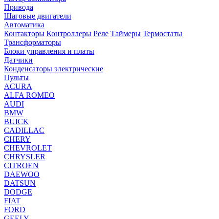
Привода
Шаговые двигатели
Автоматика
Контакторы
Контроллеры
Реле
Таймеры
Термостаты
Трансформаторы
Блоки управления и платы
Датчики
Конденсаторы электрические
Пульты
ACURA
ALFA ROMEO
AUDI
BMW
BUICK
CADILLAC
CHERY
CHEVROLET
CHRYSLER
CITROEN
DAEWOO
DATSUN
DODGE
FIAT
FORD
GEELY