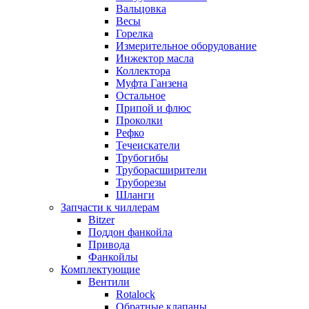
Вальцовка
Весы
Горелка
Измерительное оборудование
Инжектор масла
Коллектора
Муфта Ганзена
Остальное
Припой и флюс
Проколки
Рефко
Течеискатели
Трубогибы
Труборасширители
Труборезы
Шланги
Запчасти к чиллерам
Bitzer
Поддон фанкойла
Привода
Фанкойлы
Комплектующие
Вентили
Rotalock
Обратные клапаны