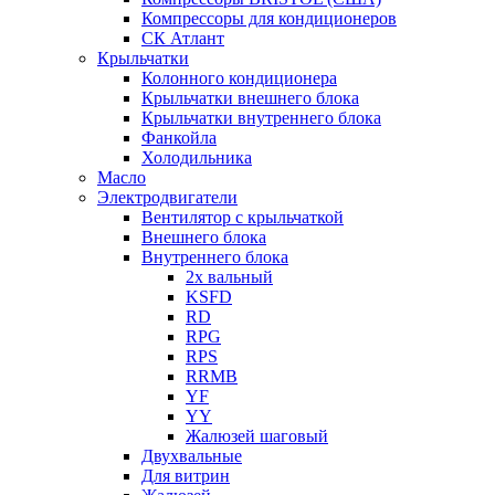
Компрессоры для кондиционеров
СК Атлант
Крыльчатки
Колонного кондиционера
Крыльчатки внешнего блока
Крыльчатки внутреннего блока
Фанкойла
Холодильника
Масло
Электродвигатели
Вентилятор с крыльчаткой
Внешнего блока
Внутреннего блока
2х вальный
KSFD
RD
RPG
RPS
RRMB
YF
YY
Жалюзей шаговый
Двухвальные
Для витрин