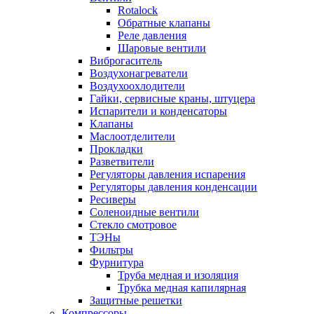
Rotalock
Обратные клапаны
Реле давления
Шаровые вентили
Виброгаситель
Воздухонагреватели
Воздухоохлодители
Гайки, сервисные краны, штуцера
Испарители и конденсаторы
Клапаны
Маслоотделители
Прокладки
Разветвители
Регуляторы давления испарения
Регуляторы давления конденсации
Ресиверы
Соленоидные вентили
Стекло смотровое
ТЭНы
Фильтры
Фурнитура
Труба медная и изоляция
Трубка медная капилярная
Защитные решетки
Компрессоры