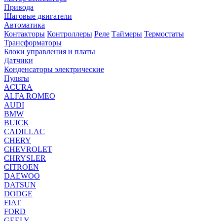
Привода
Шаговые двигатели
Автоматика
Контакторы
Контроллеры
Реле
Таймеры
Термостаты
Трансформаторы
Блоки управления и платы
Датчики
Конденсаторы электрические
Пульты
ACURA
ALFA ROMEO
AUDI
BMW
BUICK
CADILLAC
CHERY
CHEVROLET
CHRYSLER
CITROEN
DAEWOO
DATSUN
DODGE
FIAT
FORD
GEELY