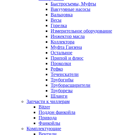
Быстросъемы, Муфты
Вакуумные насосы
Вальцовка
Весы
Горелка
Измерительное оборудование
Инжектор масла
Коллектора
Муфта Ганзена
Остальное
Припой и флюс
Проколки
Рефко
Течеискатели
Трубогибы
Труборасширители
Труборезы
Шланги
Запчасти к чиллерам
Bitzer
Поддон фанкойла
Привода
Фанкойлы
Комплектующие
Вентили