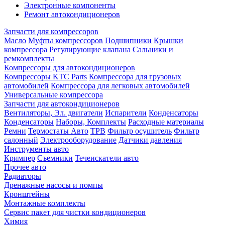
Электронные компоненты
Ремонт автокондиционеров
Запчасти для компрессоров
Масло
Муфты компрессоров
Подшипники
Крышки
компрессора
Регулирующие клапана
Сальники и
ремкомплекты
Компрессоры для автокондиционеров
Компрессоры KTC Parts
Компрессора для грузовых
автомобилей
Компрессора для легковых автомобилей
Универсальные компрессора
Запчасти для автокондиционеров
Вентиляторы, Эл. двигатели
Испарители
Конденсаторы
Конденсаторы
Наборы, Комплекты
Расходные материалы
Ремни
Термостаты Авто
ТРВ
Фильтр осушитель
Фильтр
салонный
Электрооборудование
Датчики давления
Инструменты авто
Кримпер
Съемники
Течеискатели авто
Прочее авто
Радиаторы
Дренажные насосы и помпы
Кронштейны
Монтажные комплекты
Сервис пакет для чистки кондиционеров
Химия