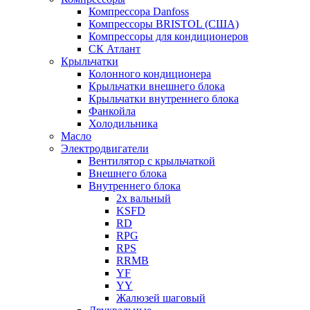
Компрессора Danfoss
Компрессоры BRISTOL (США)
Компрессоры для кондиционеров
СК Атлант
Крыльчатки
Колонного кондиционера
Крыльчатки внешнего блока
Крыльчатки внутреннего блока
Фанкойла
Холодильника
Масло
Электродвигатели
Вентилятор с крыльчаткой
Внешнего блока
Внутреннего блока
2х вальный
KSFD
RD
RPG
RPS
RRMB
YF
YY
Жалюзей шаговый