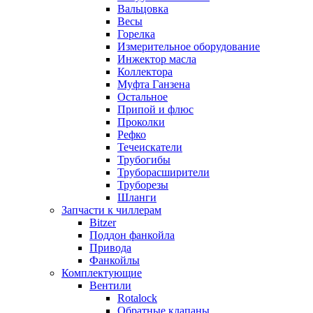
Вальцовка
Весы
Горелка
Измерительное оборудование
Инжектор масла
Коллектора
Муфта Ганзена
Остальное
Припой и флюс
Проколки
Рефко
Течеискатели
Трубогибы
Труборасширители
Труборезы
Шланги
Запчасти к чиллерам
Bitzer
Поддон фанкойла
Привода
Фанкойлы
Комплектующие
Вентили
Rotalock
Обратные клапаны