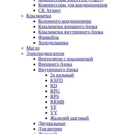
Компрессоры для кондиционеров
СК Атлант
Крыльчатки
Колонного кондиционера
Крыльчатки внешнего блока
Крыльчатки внутреннего блока
Фанкойла
Холодильника
Масло
Электродвигатели
Вентилятор с крыльчаткой
Внешнего блока
Внутреннего блока
2х вальный
KSFD
RD
RPG
RPS
RRMB
YF
YY
Жалюзей шаговый
Двухвальные
Для витрин