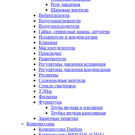
Реле давления
Шаровые вентили
Виброгаситель
Воздухонагреватели
Воздухоохлодители
Гайки, сервисные краны, штуцера
Испарители и конденсаторы
Клапаны
Маслоотделители
Прокладки
Разветвители
Регуляторы давления испарения
Регуляторы давления конденсации
Ресиверы
Соленоидные вентили
Стекло смотровое
ТЭНы
Фильтры
Фурнитура
Труба медная и изоляция
Трубка медная капилярная
Защитные решетки
Компрессоры
Компрессора Danfoss
Компрессоры BRISTOL (США)