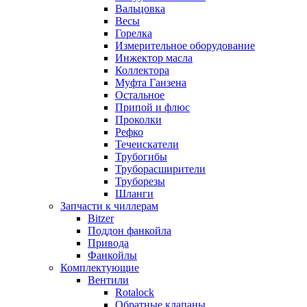
Вальцовка
Весы
Горелка
Измерительное оборудование
Инжектор масла
Коллектора
Муфта Ганзена
Остальное
Припой и флюс
Проколки
Рефко
Течеискатели
Трубогибы
Труборасширители
Труборезы
Шланги
Запчасти к чиллерам
Bitzer
Поддон фанкойла
Привода
Фанкойлы
Комплектующие
Вентили
Rotalock
Обратные клапаны