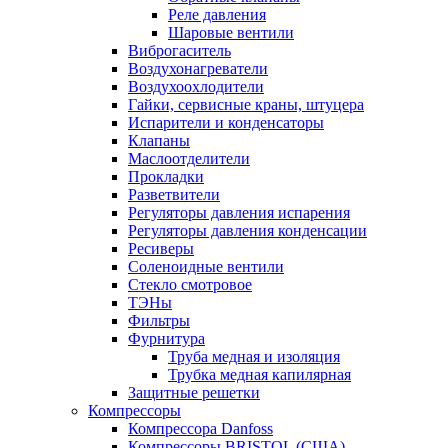
Реле давления
Шаровые вентили
Виброгаситель
Воздухонагреватели
Воздухоохлодители
Гайки, сервисные краны, штуцера
Испарители и конденсаторы
Клапаны
Маслоотделители
Прокладки
Разветвители
Регуляторы давления испарения
Регуляторы давления конденсации
Ресиверы
Соленоидные вентили
Стекло смотровое
ТЭНы
Фильтры
Фурнитура
Труба медная и изоляция
Трубка медная капилярная
Защитные решетки
Компрессоры
Компрессора Danfoss
Компрессоры BRISTOL (США)