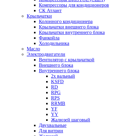
Компрессоры для кондиционеров
СК Атлант
Крыльчатки
Колонного кондиционера
Крыльчатки внешнего блока
Крыльчатки внутреннего блока
Фанкойла
Холодильника
Масло
Электродвигатели
Вентилятор с крыльчаткой
Внешнего блока
Внутреннего блока
2х вальный
KSFD
RD
RPG
RPS
RRMB
YF
YY
Жалюзей шаговый
Двухвальные
Для витрин