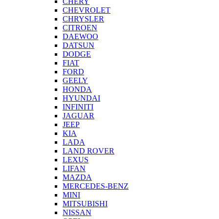
CHERY
CHEVROLET
CHRYSLER
CITROEN
DAEWOO
DATSUN
DODGE
FIAT
FORD
GEELY
HONDA
HYUNDAI
INFINITI
JAGUAR
JEEP
KIA
LADA
LAND ROVER
LEXUS
LIFAN
MAZDA
MERCEDES-BENZ
MINI
MITSUBISHI
NISSAN