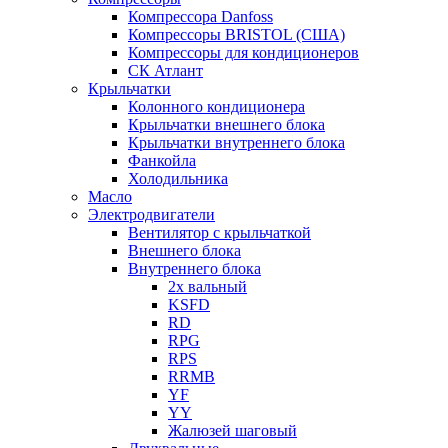
Компрессора Danfoss
Компрессоры BRISTOL (США)
Компрессоры для кондиционеров
СК Атлант
Крыльчатки
Колонного кондиционера
Крыльчатки внешнего блока
Крыльчатки внутреннего блока
Фанкойла
Холодильника
Масло
Электродвигатели
Вентилятор с крыльчаткой
Внешнего блока
Внутреннего блока
2х вальный
KSFD
RD
RPG
RPS
RRMB
YF
YY
Жалюзей шаговый