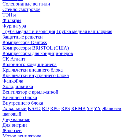
Соленоидные вентили
Стекло смотровое
ТЭНы
Фильтры
Фурнитура
Труба медная и изоляция
Трубка медная капилярная
Защитные решетки
Компрессора Danfoss
Компрессоры BRISTOL (США)
Компрессоры для кондиционеров
СК Атлант
Колонного кондиционера
Крыльчатки внешнего блока
Крыльчатки внутреннего блока
Фанкойла
Холодильника
Вентилятор с крыльчаткой
Внешнего блока
Внутреннего блока
2х вальный
KSFD
RD
RPG
RPS
RRMB
YF
YY
Жалюзей
шаговый
Двухвальные
Для витрин
Жалюзей
Мотор венилятора