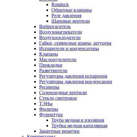
Rotalock
Обратные клапаны
Реле давления
Шаровые вентили
Виброгаситель
Воздухонагреватели
Воздухоохлодители
Гайки, сервисные краны, штуцера
Испарители и конденсаторы
Клапаны
Маслоотделители
Прокладки
Разветвители
Регуляторы давления испарения
Регуляторы давления конденсации
Ресиверы
Соленоидные вентили
Стекло смотровое
ТЭНы
Фильтры
Фурнитура
Труба медная и изоляция
Трубка медная капилярная
Защитные решетки
Компрессоры