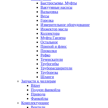
Быстросъемы, Муфты
Вакуумные насосы
Вальцовка
Весы
Горелка
Измерительное оборудование
Инжектор масла
Коллектора
Муфта Ганзена
Остальное
Припой и флюс
Проколки
Рефко
Течеискатели
Трубогибы
Труборасширители
Труборезы
Шланги
Запчасти к чиллерам
Bitzer
Поддон фанкойла
Привода
Фанкойлы
Комплектующие
Вентили