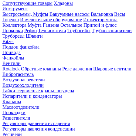
Сопутствующие товары
Хладоны
Инструмент
Быстросъемы, Муфты
Вакуумные насосы
Вальцовка
Весы
Горелка
Измерительное оборудование
Инжектор масла
Коллектора
Муфта Ганзена
Остальное
Припой и флюс
Проколки
Рефко
Течеискатели
Трубогибы
Труборасширители
Труборезы
Шланги
Bitzer
Поддон фанкойла
Привода
Фанкойлы
Вентили
Rotalock
Обратные клапаны
Реле давления
Шаровые вентили
Виброгаситель
Воздухонагреватели
Воздухоохлодители
Гайки, сервисные краны, штуцера
Испарители и конденсаторы
Клапаны
Маслоотделители
Прокладки
Разветвители
Регуляторы давления испарения
Регуляторы давления конденсации
Ресиверы