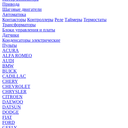
Привода
Шаговые двигатели
Автоматика
Контакторы
Контроллеры
Реле
Таймеры
Термостаты
Трансформаторы
Блоки управления и платы
Датчики
Конденсаторы электрические
Пульты
ACURA
ALFA ROMEO
AUDI
BMW
BUICK
CADILLAC
CHERY
CHEVROLET
CHRYSLER
CITROEN
DAEWOO
DATSUN
DODGE
FIAT
FORD
GEELY