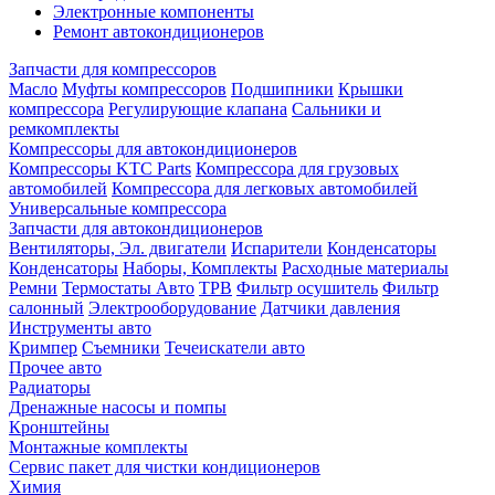
Электронные компоненты
Ремонт автокондиционеров
Запчасти для компрессоров
Масло
Муфты компрессоров
Подшипники
Крышки
компрессора
Регулирующие клапана
Сальники и
ремкомплекты
Компрессоры для автокондиционеров
Компрессоры KTC Parts
Компрессора для грузовых
автомобилей
Компрессора для легковых автомобилей
Универсальные компрессора
Запчасти для автокондиционеров
Вентиляторы, Эл. двигатели
Испарители
Конденсаторы
Конденсаторы
Наборы, Комплекты
Расходные материалы
Ремни
Термостаты Авто
ТРВ
Фильтр осушитель
Фильтр
салонный
Электрооборудование
Датчики давления
Инструменты авто
Кримпер
Съемники
Течеискатели авто
Прочее авто
Радиаторы
Дренажные насосы и помпы
Кронштейны
Монтажные комплекты
Сервис пакет для чистки кондиционеров
Химия