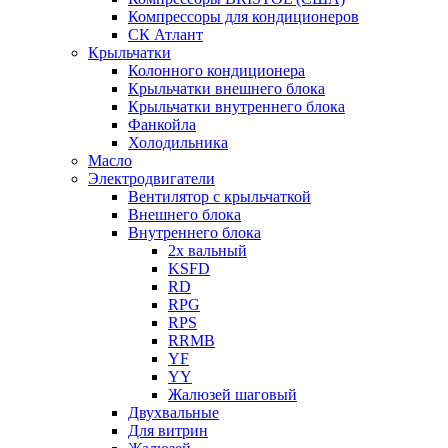
Компрессоры для кондиционеров
СК Атлант
Крыльчатки
Колонного кондиционера
Крыльчатки внешнего блока
Крыльчатки внутреннего блока
Фанкойла
Холодильника
Масло
Электродвигатели
Вентилятор с крыльчаткой
Внешнего блока
Внутреннего блока
2х вальный
KSFD
RD
RPG
RPS
RRMB
YF
YY
Жалюзей шаговый
Двухвальные
Для витрин