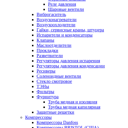
Реле давления
Шаровые вентили
Виброгаситель
Воздухонагреватели
Воздухоохлодители
Гайки, сервисные краны, штуцера
Испарители и конденсаторы
Клапаны
Маслоотделители
Прокладки
Разветвители
Регуляторы давления испарения
Регуляторы давления конденсации
Ресиверы
Соленоидные вентили
Стекло смотровое
ТЭНы
Фильтры
Фурнитура
Труба медная и изоляция
Трубка медная капилярная
Защитные решетки
Компрессоры
Компрессора Danfoss
Компрессоры BRISTOL (США)