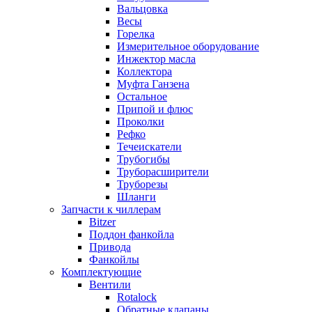
Вальцовка
Весы
Горелка
Измерительное оборудование
Инжектор масла
Коллектора
Муфта Ганзена
Остальное
Припой и флюс
Проколки
Рефко
Течеискатели
Трубогибы
Труборасширители
Труборезы
Шланги
Запчасти к чиллерам
Bitzer
Поддон фанкойла
Привода
Фанкойлы
Комплектующие
Вентили
Rotalock
Обратные клапаны