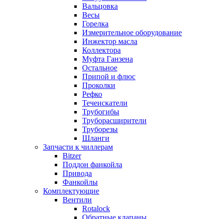
Вальцовка
Весы
Горелка
Измерительное оборудование
Инжектор масла
Коллектора
Муфта Ганзена
Остальное
Припой и флюс
Проколки
Рефко
Течеискатели
Трубогибы
Труборасширители
Труборезы
Шланги
Запчасти к чиллерам
Bitzer
Поддон фанкойла
Привода
Фанкойлы
Комплектующие
Вентили
Rotalock
Обратные клапаны