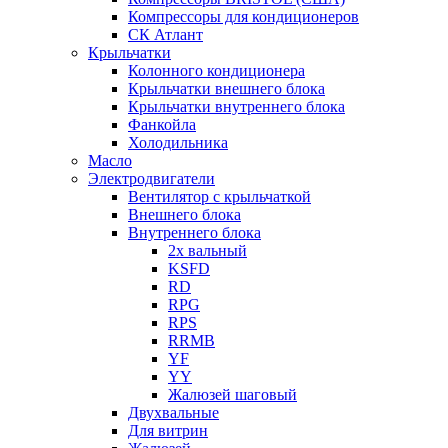
Компрессоры для кондиционеров
СК Атлант
Крыльчатки
Колонного кондиционера
Крыльчатки внешнего блока
Крыльчатки внутреннего блока
Фанкойла
Холодильника
Масло
Электродвигатели
Вентилятор с крыльчаткой
Внешнего блока
Внутреннего блока
2х вальный
KSFD
RD
RPG
RPS
RRMB
YF
YY
Жалюзей шаговый
Двухвальные
Для витрин