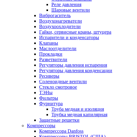
Реле давления
Шаровые вентили
Виброгаситель
Воздухонагреватели
Воздухоохлодители
Гайки, сервисные краны, штуцера
Испарители и конденсаторы
Клапаны
Маслоотделители
Прокладки
Разветвители
Регуляторы давления испарения
Регуляторы давления конденсации
Ресиверы
Соленоидные вентили
Стекло смотровое
ТЭНы
Фильтры
Фурнитура
Труба медная и изоляция
Трубка медная капилярная
Защитные решетки
Компрессоры
Компрессора Danfoss
Компрессоры BRISTOL (США)